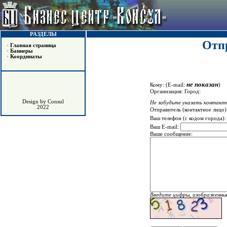
РАЗДЕЛЫ
Отпр
•
Главная страница
•
Баннеры
•
Координаты
не показан
Кому:
(E-mail:
)
Организация:
Город:
Design by Consul
Не забудьте указать контактн
2022
Отправитель (контактное лицо)
Ваш телефон (с кодом города)
Ваш E-mail:
Ваше сообщение:
Введите цифры, изображенные