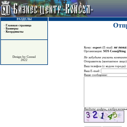
РАЗДЕЛЫ
Отпр
•
Главная страница
•
Баннеры
•
Координаты
не пока
Кому:
expert
(E-mail:
Организация:
SOS Cons@lting
Design by Consul
Не забудьте указать контактн
2022
Отправитель (контактное лицо)
Ваш телефон (с кодом города)
Ваш E-mail:
Ваше сообщение:
Введите цифры, изображенные