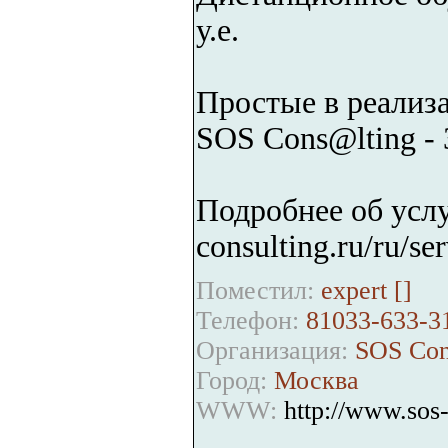
у.е.
Простые в реализ
SOS Cons@lting - 
Подробнее об услу
consulting.ru/ru/s
Поместил:
expert [
]
Телефон:
81033-633-3
Организация:
SOS Con
Город:
Москва
WWW:
http://www.sos-