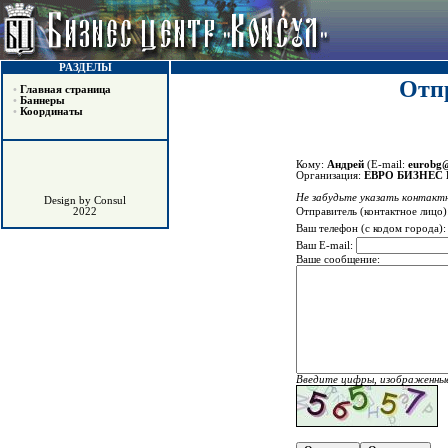
РАЗДЕЛЫ
Отпр
•
Главная страница
•
Баннеры
•
Координаты
Кому:
Андрей
(E-mail:
eurobg@
Организация:
ЕВРО БИЗНЕС
Не забудьте указать контактн
Design by Consul
Отправитель (контактное лицо)
2022
Ваш телефон (с кодом города)
Ваш E-mail:
Ваше сообщение:
Введите цифры, изображенные