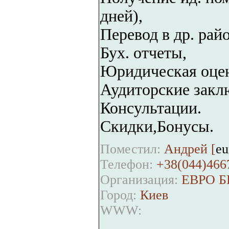
дней),
Перевод в др. рай
Бух. отчеты,
Юридическая оцен
Аудиторские закл
Консультации.
Скидки,Бонусы.
Поместил:
Андрей [
eu
Телефон:
+38(044)466
Организация:
ЕВРО Б
Город:
Киев
WWW: