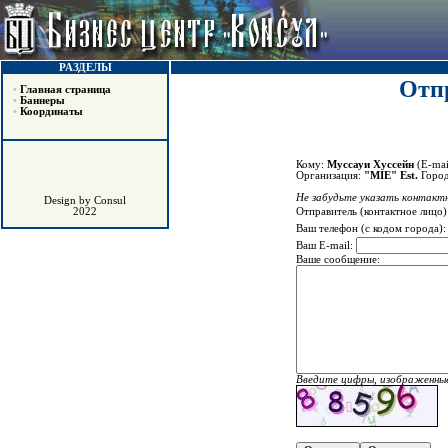
РАЗДЕЛЫ
Отпр
•
Главная страница
•
Баннеры
•
Координаты
Кому:
Муссауи Хуссейн
(E-mai
Организация:
"MIE" Est.
Горо
Не забудьте указать контактн
Design by Consul
Отправитель (контактное лицо)
2022
Ваш телефон (с кодом города)
Ваш E-mail:
Ваше сообщение:
Введите цифры, изображенные