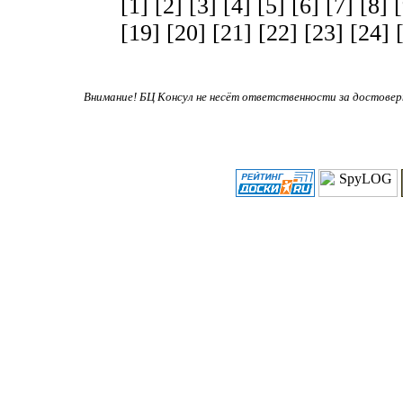
[1]
[2]
[3]
[4]
[5]
[6]
[7]
[8]
[19]
[20]
[21]
[22]
[23]
[24]
Внимание! БЦ Консул не несёт ответственности за достове