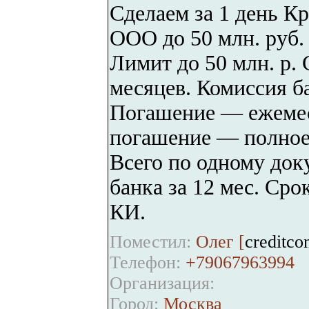
Сделаем за 1 день Кр
ООО до 50 млн. руб. 
Лимит до 50 млн. р. 
месяцев. Комиссия б
Погашение — ежемес
погашение — полное 
Всего по одному док
банка за 12 мес. Сро
КИ.
Поместил:
Олег [
creditco
Телефон:
+79067963994
Организация:
Город:
Москва