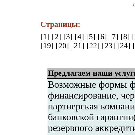
О
Страницы:
[1]
[2]
[3]
[4]
[5]
[6]
[7]
[8]
[19]
[20]
[21]
[22]
[23]
[24]
Предлагаем наши услуг
Возможные формы фи
финансирование, чер
партнерская компани
банковской гарантии
резервного аккреди