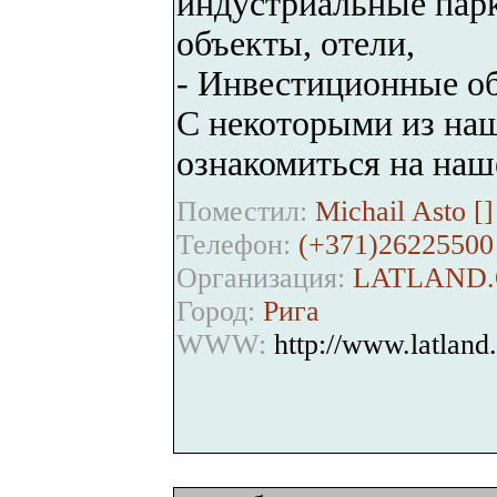
индустриальные парк
объекты, отели,
- Инвестиционные о
С некоторыми из на
ознакомиться на н
Поместил:
Michail Asto [
]
Телефон:
(+371)26225500
Организация:
LATLAND
Город:
Рига
WWW:
http://www.latland