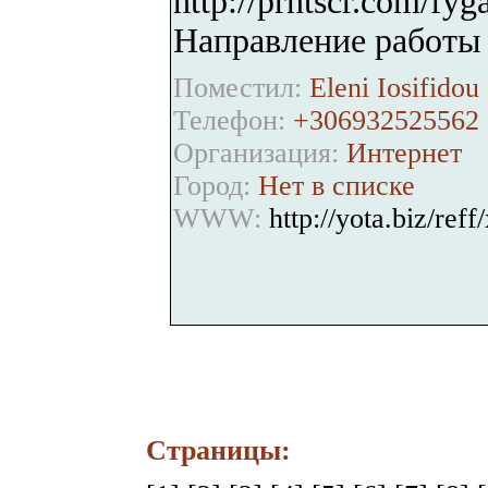
http://prntscr.com/fyg
Направление работы 
Поместил:
Eleni Iosifidou 
Телефон:
+306932525562
Организация:
Интернет
Город:
Нет в списке
WWW:
http://yota.biz/reff
Страницы: