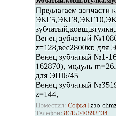
зубчатый,ковш,втулка,му
Предлагаем запчасти к
ЭКГ5,ЭКГ8,ЭКГ10,ЭК
зубчатый,ковш,втулка
Венец зубчатый №1080
z=128,вес2800кг. для
Венец зубчатый №1-16
162870), модуль m=26,
для ЭШ6/45
Венец зубчатый №3519
z=144,
Поместил:
Софья [
zao-chm
Телефон:
8615040893434