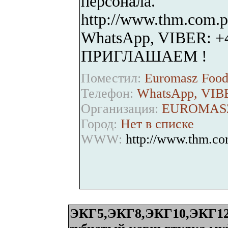
персонала.
http://www.thm.com.p
WhatsApp, VIBER: +
ПРИГЛАШАЕМ !
Поместил:
Euromasz Food
Телефон:
WhatsApp, VIBE
Организация:
EUROMASZ
Город:
Нет в списке
WWW:
http://www.thm.co
ЭКГ5,ЭКГ8,ЭКГ10,ЭКГ12