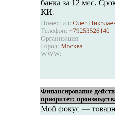
банка за 12 мес. Сро
КИ.
Поместил:
Олег Николаев
Телефон:
+79253526140
Организация:
Город:
Москва
WWW:
Финансирование действу
приоритет: производств
Мой фокус — товарн