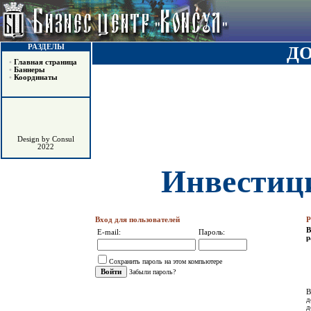
РАЗДЕЛЫ
Д
•
Главная страница
•
Баннеры
•
Координаты
Design by Consul
2022
Инвестици
Вход для пользователей
Р
В
E-mail:
Пароль:
р
Сохранить пароль на этом компьютере
Забыли пароль?
В
д
д