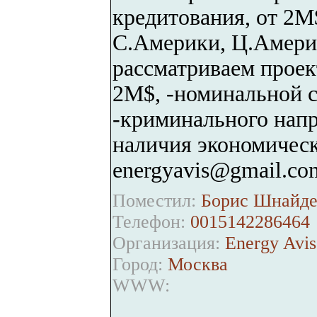
кредитования, от 2М
С.Америки, Ц.Амери
рассматриваем проек
2М$, -номинальной 
-криминального напра
наличия экономическ
energyavis@gmail.co
Поместил:
Борис Шнайде
Телефон:
0015142286464
Организация:
Energy Avis
Город:
Москва
WWW: