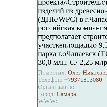
проекта«Строительст
изделий из древесн
(ДПК/WPC) в г.Чапае
российская компания
предполагает строит
участкеплощадью 9,
парка г.оЧапаевск (
30,0 млн. €./ 2,25 млр
Поместил:
Олег Николаев
Телефон:
+79371803080
Организация:
Город:
Самара
WWW: