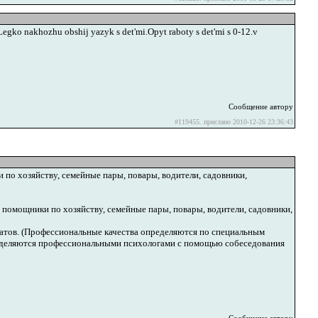
gko nakhozhu obshij yazyk s det'mi.Opyt raboty s det'mi s 0-12.v
Сообщение автору
#119455. прислано 2010-12-26 23:36:43
по хозяйству, семейные пары, повары, водители, садовники,
 помощники по хозяйству, семейные пары, повары, водители, садовники,
датов. (Профессиональные качества определяются по специальным
еделяются профессиональными психологами с помощью собеседования