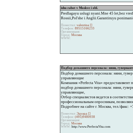
ishu rabot v Moskve i obl.
Predlagayu uslugi nyani.Mne 45 let,bez vre
Rossii,Pol'she i Anglii.Garantiruyu ponimani
Поместил:
valentina [
]
Телефон:
89515166233
Организация:
Город:
Москва
WWW:
Подбор домашнего персонала: няни, гувернант
Подбор домашнего персонала: няни, гувер
управляющие
Компания «Perfecta Vita» предоставляент
подбор домашнего персонала: няни, гувер
управляющие,
Отбор специалистов ведется в соответств
профессиональным опросникам, позволяющ
Подробнее на сайте г. Москва, тел./факс: +
Поместил:
Эдуард [
]
Телефон:
(495)9480938
Организация:
Город:
Москва
WWW:
http://www.PerfectaVita.com