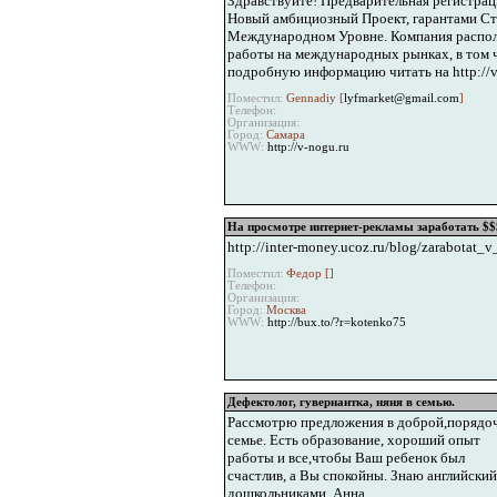
Здравствуйте! Предварительная регистра
Новый амбициозный Проект, гарантами Ста
Международном Уровне. Компания распола
работы на международных рынках, в том чи
подробную информацию читать на http://v
Поместил:
Gennadiy [
lyfmarket@gmail.com
]
Телефон:
Организация:
Город:
Самара
WWW:
http://v-nogu.ru
На просмотре интернет-рекламы заработать $$$
http://inter-money.ucoz.ru/blog/zarabotat_
Поместил:
Федор [
]
Телефон:
Организация:
Город:
Москва
WWW:
http://bux.to/?r=kotenko75
Дефектолог, гувернантка, няня в семью.
Рассмотрю предложения в доброй,порядо
семье. Есть образование, хороший опыт
работы и все,чтобы Ваш ребенок был
счастлив, а Вы спокойны. Знаю английский
дошкольниками. Анна