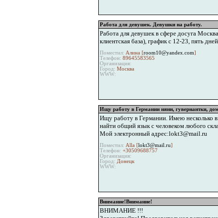
Работа для девушек. Девушки на работу.
Работа для девушек в сфере досуга Москва.
клиентская база), график с 12-23, пять дне
Поместил:
Алина [
room10@yandex.com
]
Телефон:
89645583565
Организация:
Город:
Москва
WWW:
Ищу работу в Германии няни, гувернантки, до
Ищу работу в Германии. Имею несколько вы
найти общий язык с человеком любого скла
Мой электронный адрес:lokt3@mail.ru
Поместил:
Alla [
lokt3@mail.ru
]
Телефон:
+30509688757
Организация:
Город:
Донецк
WWW:
Внимание!Внимание!
ВНИМАНИЕ !!!