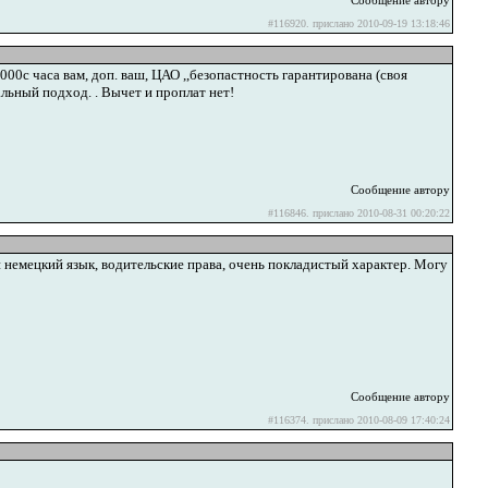
Сообщение автору
#116920. прислано 2010-09-19 13:18:46
000с часа вам, доп. ваш, ЦАО ,,безопастность гарантирована (своя
уальный подход. . Вычет и проплат нет!
Сообщение автору
#116846. прислано 2010-08-31 00:20:22
 немецкий язык, водительские права, очень покладистый характер. Могу
Сообщение автору
#116374. прислано 2010-08-09 17:40:24