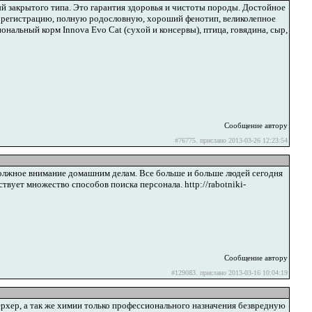
 закрытого типа. Это гарантия здоровья и чистоты породы. Достойное
 регистрацию, полную родословную, хороший фенотип, великолепное
нальный корм Innova Evo Cat (сухой и консервы), птица, говядина, сыр,
Сообщение автору
#76775. прислано 2013-03-26 12:23:54
должное внимание домашним делам. Все больше и больше людей сегодня
вует множество способов поиска персонала. http://rabotniki-
Сообщение автору
#129083. прислано 2013-03-16 10:04:19
рхер, а так же химии только профессионального назначения безвредную