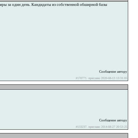
иры за один день. Кандидаты из собственной обширной базы
Сообщение автору
#170771. прислано 2020-08-13 13:31:05
Сообщение автору
#133237. прислано 2014-08-27 20:53:25