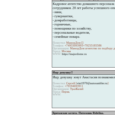
Кадровое агентство домашнего персонала
сотрудников. 20 лет работы успешного оп
- няни,
- гувернантки,
- домработницы,
- горничные,
- помощники по хозяйству,
- персональные водители,
- семейные повара.
Поместил:
МажорДом [
]
Телефон:
+74955093993+79255185586
Организация:
МажорДом агентство по подбору 
Город:
Москва
WWW:
https://majordome.ru
Ищу девушку!!
Ищу девушку зовут Анастасия познакомили
Поместил:
Сергей [
vini1970@autorambler.ru
]
Телефон:
+79194693911
Организация:
УралКалий
Город:
Пермь
WWW:
Британские котята. Питомник Ridolina.