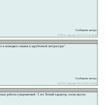
Сообщение автору
#128125. прислано 2012-12-22 11:46:42
го и немецкого языков и зарубежной литературы".
Сообщение автору
#122879. прислано 2011-07-09 11:28:10
ыт работы гувернанткой - 5 лет Легкий характер, очень вкусно