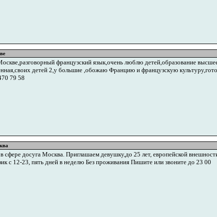
ве
Москве,разговорный французский язык,очень люблю детей,образование высшее
енная,своих детей 2,у большие ,обожаю Францию и французскую культуру,гот
470 79 58
ква
 сфере досуга Москва. Приглашаем девушку,до 25 лет, европейской внешности, 
афик с 12-23, пять дней в неделю Без проживания Пишите или звоните до 23 00