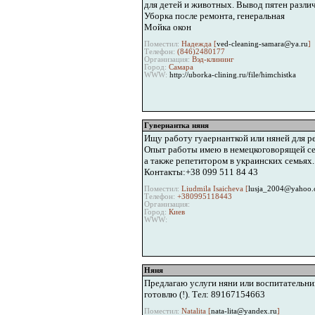
для детей и животных. Вывод пятен разли
Уборка после ремонта, генеральная
Мойка окон
Поместил:
Надежда [
ved-cleaning-samara@ya.ru
]
Телефон:
(846)2480177
Организация:
Вэд-клининг
Город:
Самара
WWW:
http://uborka-clining.ru/file/himchistka
Гувернантка няня
Ищу работу гуаернанткой или няней для ре
Опыт работы имею в немецкоговорящей се
а также репетитором в украинских семьях.
Контакты:+38 099 511 84 43
Поместил:
Liudmila Isaicheva [
lusja_2004@yahoo
Телефон:
+380995118443
Организация:
Город:
Киев
WWW:
Няня
Предлагаю услуги няни или воспитательни
готовлю (!). Тел: 89167154663
Поместил:
Natalita [
nata-lita@yandex.ru
]