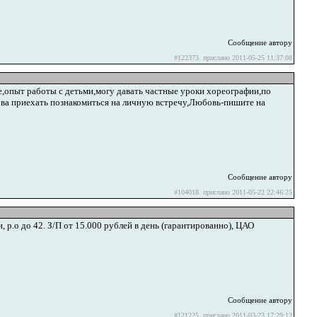
Сообщение автору
#122373. прислано 2011-05-25 11:37:08
,опыт работы с детьми,могу давать частные уроки хореографии,по
ова приехать познакомиться на личную встречу,Любовь-пишите на
Сообщение автору
#104018. прислано 2011-05-22 22:46:25
р.о до 42. З/П от 15.000 рублей в день (гарантированно), ЦАО
Сообщение автору
#121225. прислано 2011-03-23 17:29:12