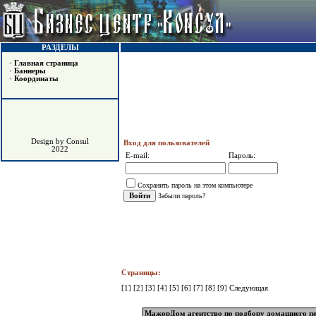
РАЗДЕЛЫ
•
Главная страница
•
Баннеры
•
Координаты
Design by Consul
Вход для пользователей
2022
E-mail:
Пароль:
Сохранить пароль на этом компьютере
Забыли пароль?
Страницы:
[1]
[2]
[3]
[4]
[5]
[6]
[7]
[8]
[9]
Следующая
МажорДом агентство по подбору домашнего пе