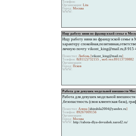
Телефон:
Организация:
Lita
Город:
Москва
WWW:
Ищу работу няни во французской семье в Моск
Ищу работу няни во французской семье в 
характеру спокойная,позитивная,ответств
личную почту vikont_king@mail.ru,8 915 
Поместил:
Любовь [
vikont_king@mail.ru
]
Телефон:
8(8112)732155 , моб.тел.89113739882
Организация:
Город:
Псков
WWW:
Работа для девушек модельной внешности Мос
Работа для девушек модельной внешности в
,безопастность (своя клиентская база), гр
Поместил:
Алина [
shinshila2004@yandex.ru
]
Телефон:
89267009156
Организация:
Город:
Москва
WWW:
http://rabota-dlya-devushek.narod2.ru/