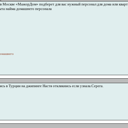
 в Москве «МажорДом» подберет для вас нужный персонал для дома или кварт
ыта найма домашнего персонала
домашнего
сь в Турции на джипинге Настя откликнись если узнала.Серега.