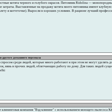
тные котята черного и голубого окрасов. Питомник Ridolina — монопородный
ые затраты. Выставленные на продажу котята моего питомника имеют клубную
ету и когтеточке). Выросли в хороших условиях. В рационе лучший профессио
и и другого домашнего персонала
просом среди людей, которые много работают и при этом не могут уделять 
ок, нянь и прочих людей, облегчающих работу по дому. Для таких людей сущест
elki
ет клининговая компания "Вэд-клининг" с использованием моющего пылесоса Кё