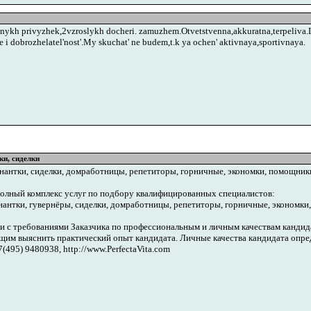
dnykh privyzhek,2vzroslykh docheri. zamuzhem.Otvetstvenna,akkuratna,terpeliva.Le
e i dobrozhelatel'nost'.My skuchat' ne budem,t.k ya ochen' aktivnaya,sportivnaya.
ки, сиделки
нантки, сиделки, домработницы, репетиторы, горничные, экономки, помощники 
 полный комплекс услуг по подбору квалифицированных специалистов:
нантки, гувернёры, сиделки, домработницы, репетиторы, горничные, экономки,
ии с требованиями Заказчика по профессиональным и личным качествам канди
им выяснить практический опыт кандидата. Личные качества кандидата опр
7(495) 9480938, http://www.PerfectaVita.com