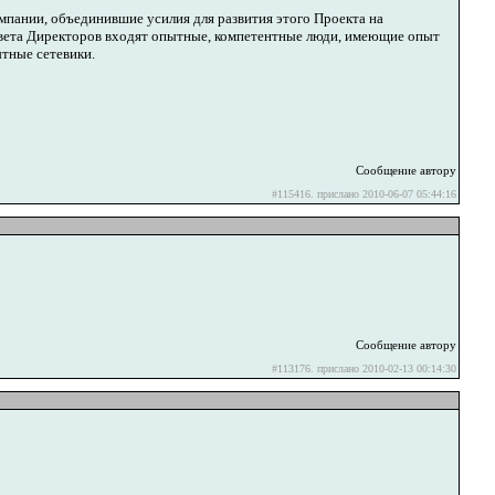
пании, объединившие усилия для развития этого Проекта на
вета Директоров входят опытные, компетентные люди, имеющие опыт
ытные сетевики.
Сообщение автору
#115416. прислано 2010-06-07 05:44:16
Сообщение автору
#113176. прислано 2010-02-13 00:14:30