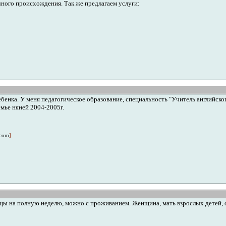
чного происхождения. Так же предлагаем услуги:
бенка. У меня педагогическое образование, специальность "Учитель английско
мье няней 2004-2005г.
.com
]
цы на полную неделю, можно с проживанием. Женщина, мать взрослых детей, оп