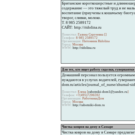
Британские короткошерстные и длинношерс
содержание — это тяжелый труд и не мал
воспитание (приучены к кошачьему биотуал
творог, сливки, молоко.
Т. 8 985 2589172
САЙТ: http://ridolina.ru
Поместил:
Галина Сергеевна [
]
Телефон:
8 985 2589172
Организация:
Питомник Ridolina
Город:
Москва
WWW:
http://ridolina.ru
Для тех, кто ищет работу сиделки, гувернантк
Домашний персонал пользуется огромным с
нуждаются в услугах водителей, гувернант
dom.ru/articles/journal_of_nurse/zhurnal-sid
Поместил:
Елена [
rabotniki-dom1@yandex.ru
]
Телефон:
+7(495)7206592
Организация:
РаботникиДом
Город:
Москва
WWW:
http://rabotniki-dom.ru
Чистка ковров на дому в Самаре
Чистка ковров на дому в Самаре предлага