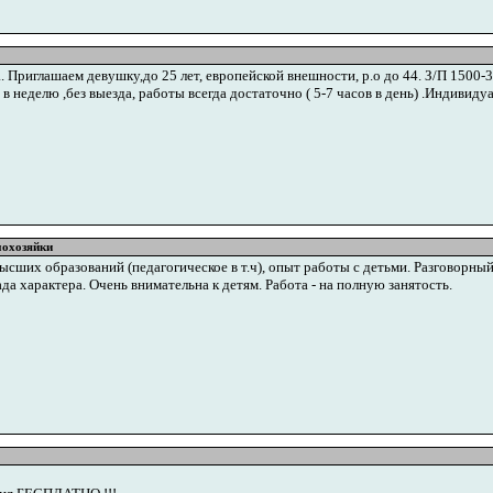
 Приглашаем девушку,до 25 лет, европейской внешности, р.о до 44. З/П 1500-3
й в неделю ,без выезда, работы всегда достаточно ( 5-7 часов в день) .Индивид
мохозяйки
сших образований (педагогическое в т.ч), опыт работы с детьми. Разговорный
да характера. Очень внимательна к детям. Работа - на полную занятость.