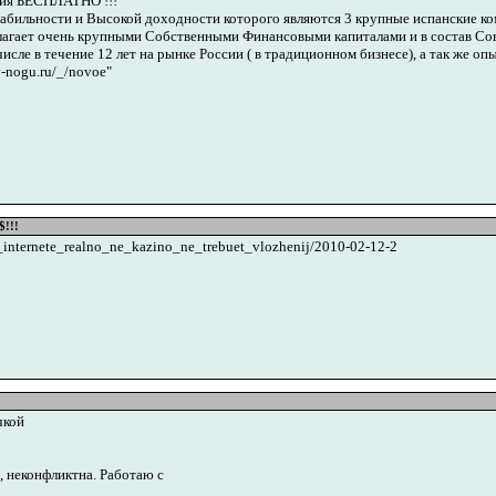
ция БЕСПЛАТНО !!!
бильности и Высокой доходности которого являются 3 крупные испанские ком
гает очень крупными Собственными Финансовыми капиталами и в состав Со
сле в течение 12 лет на рынке России ( в традиционном бизнесе), а так же оп
-nogu.ru/_/novoe"
!!!
v_internete_realno_ne_kazino_ne_trebuet_vlozhenij/2010-02-12-2
чкой
, неконфликтна. Работаю с