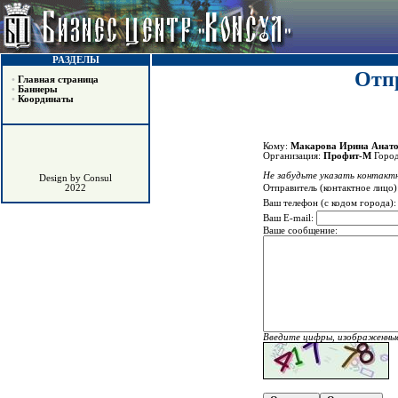
РАЗДЕЛЫ
Отпр
•
Главная страница
•
Баннеры
•
Координаты
Кому:
Макарова Ирина Анато
Организация:
Профит-М
Горо
Не забудьте указать контактн
Design by Consul
Отправитель (контактное лицо)
2022
Ваш телефон (с кодом города)
Ваш E-mail:
Ваше сообщение:
Введите цифры, изображенные