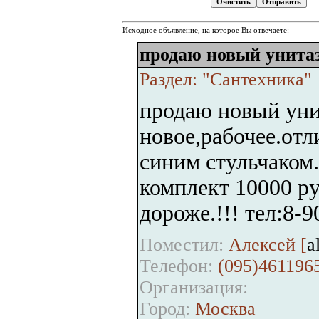
Исходное объявление, на которое Вы отвечаете:
продаю новый унита
Раздел: "Сантехника"
продаю новый уни
новое,рабочее.отл
синим стульчаком.
комплект 10000 ру
дороже.!!! тел:8-
Поместил:
Алексей [
a
Телефон:
(095)4611965
Организация:
Город:
Москва