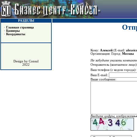
РАЗДЕЛЫ
Отпр
•
Главная страница
•
Баннеры
•
Координаты
Кому:
Алексей
(E-mail:
alexei
Организация:
Город:
Москва
Не забудьте указать контактн
Design by Consul
Отправитель (контактное лицо)
2022
Ваш телефон (с кодом города)
Ваш E-mail:
Ваше сообщение:
Введите цифры, изображенные