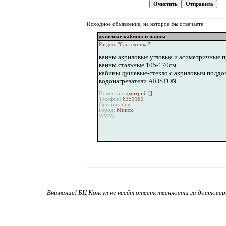
Исходное объявление, на которое Вы отвечаете:
душевые кабины и ванны
Раздел: "Сантехника"
ванны акриловые угловые и асиметричные п
ванны стальные 105-170см
кабины душевые-стекло с акриловым поддо
водонагреватели ARISTON
Поместил:
дмитрий [
]
Телефон:
6351181
Организация:
Город:
Минск
WWW:
Внимание! БЦ Консул не несёт ответственности за достове