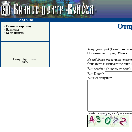
РАЗДЕЛЫ
Отпр
•
Главная страница
•
Баннеры
•
Координаты
не по
Кому:
дмитрий
(E-mail:
Организация:
Город:
Минск
Design by Consul
Не забудьте указать контактн
2022
Отправитель (контактное лицо)
Ваш телефон (с кодом города)
Ваш E-mail:
Ваше сообщение:
Введите цифры, изображенные