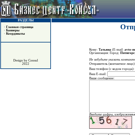
РАЗДЕЛЫ
Отпр
•
Главная страница
•
Баннеры
•
Координаты
Кому:
Татьяна
(E-mail:
avto-m
Организация:
Город:
Пятигорс
Не забудьте указать контактн
Design by Consul
Отправитель (контактное лицо)
2022
Ваш телефон (с кодом города)
Ваш E-mail:
Ваше сообщение:
Введите цифры, изображенные