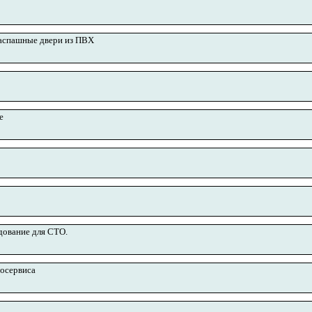
аспашные двери из ПВХ
е
дование для СТО.
тосервиса