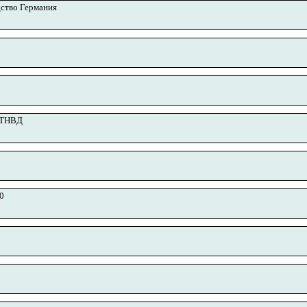
ство Германия
а ТНВД
0