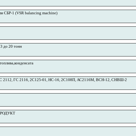
и СБР-1 (VSR balancing machine)
3 до 20 тонн
топлива,конденсата
ГС 2112, ГС 2116, 2С125-01, НС-16, 2С108П, АС2116М, ВСН-12, СНВШ-2
РОДУКТ