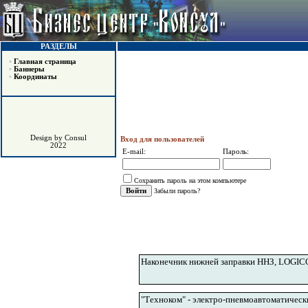
РАЗДЕЛЫ
•
Главная страница
•
Баннеры
•
Координаты
Design by Consul
Вход для пользователей
2022
E-mail:
Пароль:
Сохранить пароль на этом компьютере
Забыли пароль?
Наконечник нижней заправки ННЗ, LOGICON
"Техноком" - электро-пневмоавтоматическ