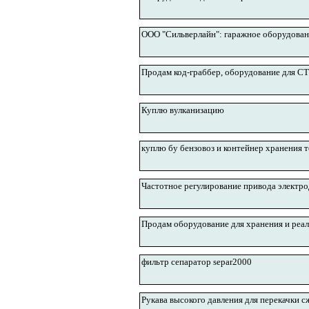
ООО "Сильверлайн": гаражное оборудован
Продам код-граббер, оборудование для СТ
Куплю вулканизацию
куплю бу бензовоз и контейнер хранения 
Частотное регулирование привода электро
Продам оборудование для хранения и реа
фильтр сепаратор separ2000
Рукава высокого давления для перекачки с