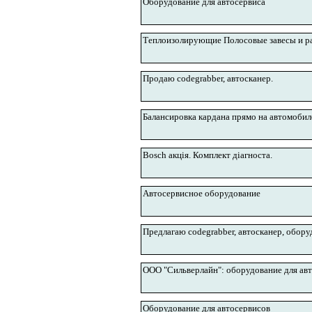
Оборудование для автосервиса
Теплоизолирующие Полосовые завесы и р
Продаю codegrabber, автосканер.
Балансировка кардана прямо на автомобил
Bosch акція. Комплект діагноста.
Автосервисное оборудование
Предлагаю codegrabber, автосканер, обору
ООО "Сильверлайн": оборудование для ав
Оборудование для автосервисов