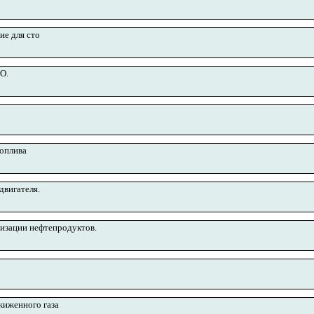
ие для сто
О.
топлива
двигателя.
лизации нефтепродуктов.
жиженного газа