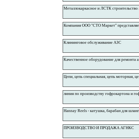
Металлокаркасное и ЛСТК строительство 
Компания ООО "СТО Маркет" представляе
Клининговое обслуживание АЗС
Качественное оборудование для ремонта а
Цепи, цепь специальная, цепь моторная, ц
линия по производству гофрокартона и г
Hannay Reels - катушка, барабан для шланг
ПРОИЗВОДСТВО И ПРОДАЖА АГНКС