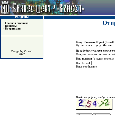
РАЗДЕЛЫ
Отпр
•
Главная страница
•
Баннеры
•
Координаты
Кому:
Тютюнов Юрий
(E-mail
Организация:
Город:
Москва
Не забудьте указать контактн
Design by Consul
Отправитель (контактное лицо)
2022
Ваш телефон (с кодом города)
Ваш E-mail:
Ваше сообщение:
Введите цифры, изображенные