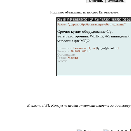
Исходное объявление, на которое Вы отвечаете:
КУПИМ ДЕРЕВООБРАБАТЫВАЮЩЕЕ ОБОРУД
Раздел: "Деревообрабатывающее оборудование"
Срочно купим оборудование б/у:
четырехсторонник WEINIG, 4-5 шпинделей
многопил для МДФ
Поместил:
Тютюнов Юрий [
tyuyu@mail.ru
]
Телефон:
89169320100
Организация:
Город:
Москва
WWW:
Внимание! БЦ Консул не несёт ответственности за достове