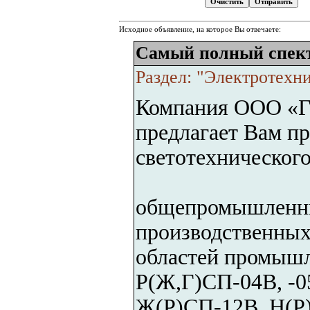
Исходное объявление, на которое Вы отвечаете:
Самый полный спек
Раздел: "Электротехн
Компания ООО 
предлагает Вам п
светотехническог
общепромышленны
производственных
областей промыш
Р(Ж,Г)СП-04В, -05
Ж(Р)СП-12В, Н(Р)