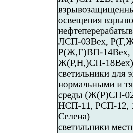
взрывозащищенны
освещения взрыво
нефтеперерабаты
ЛСП-03Вех, Р(Г,
Р(Ж,Г)ВП-14Вех,
Ж(Р,Н,)СП-18Вех
светильники для 
нормальными и т
среды (Ж(Р)СП-02
НСП-11, РСП-12, 
Селена)
светильники мест