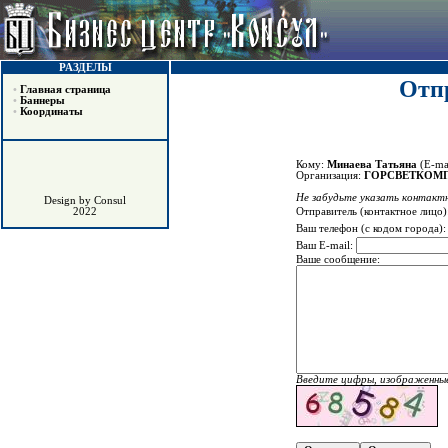
РАЗДЕЛЫ
Отпр
•
Главная страница
•
Баннеры
•
Координаты
Кому:
Минаева Татьяна
(E-ma
Организация:
ГОРСВЕТКОМП
Не забудьте указать контактн
Design by Consul
Отправитель (контактное лицо)
2022
Ваш телефон (с кодом города)
Ваш E-mail:
Ваше сообщение:
Введите цифры, изображенные