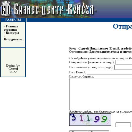
РАЗДЕЛЫ
Отпра
•
Главная
страница
•
Баннеры
•
Координаты
Кому:
Сергей Николаевич
(E-mail:
trade@e
Организация:
Электроавтоматика и систе
Не забудьте указать контактное лицо и Ва
Отправитель (контактное лицо):
Design by
Ваш телефон (с кодом города):
Consul
2022
Ваш E-mail:
Ваше сообщение:
Введите цифры, изображенные на рисунке: