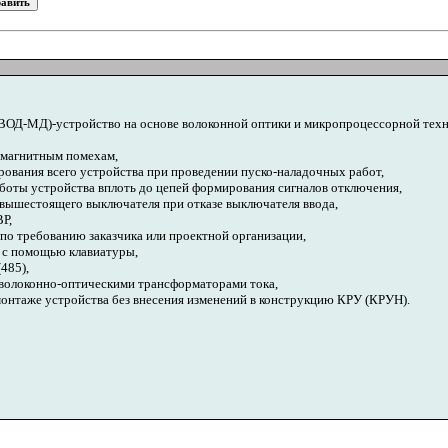
ОД-МД)-устройство на основе волоконной оптики и микропроцессорной техн
омагнитным помехам,
ования всего устройства при проведении пуско-наладочных работ,
боты устройства вплоть до цепей формирования сигналов отключения,
 вышестоящего выключателя при отказе выключателя ввода,
Р,
по требованию заказчика или проектной организации,
 с помощью клавиатуры,
485),
 волоконно-оптическими трансформаторами тока,
онтаже устройства без внесения изменений в конструкцию КРУ (КРУН).