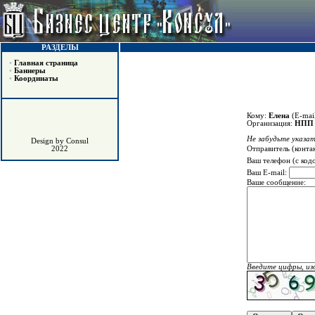
РАЗДЕЛЫ
•
Главная страница
•
Баннеры
•
Координаты
Кому:
Елена
(E-mai
Организация:
НПП 
Не забудьте указат
Design by Consul
Отправитель (конта
2022
Ваш телефон (с код
Ваш E-mail:
Ваше сообщение:
Введите цифры, из