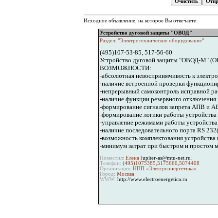
Исходное объявление, на которое Вы отвечаете:
Устройство дуговой защиты "ОВОД"
Раздел: "Электротехническое оборудование"
(495)107-53-85, 517-56-60
Устройство дуговой защиты "ОВОД-М" (ОВ
ВОЗМОЖНОСТИ:
-абсолютная невосприимчивость к электр
-наличие встроенной проверки функционир
-непрерывный самоконтроль исправной ра
-наличие функции резервного отключения
-формирование сигналов запрета АПВ и АВ
-формирование логики работы устройства 
-управление режимами работы устройства
-наличие последовательного порта RS 232(
-возможность комплектования устройства
-минимум затрат при быстром и простом м
Поместил:
Елена [
upiter-as@mtu-net.ru
]
Телефон:
(495)1075385,5175660,5074408
Организация:
НПП «Электроэнергетика»
Город:
Москва
WWW:
http://www.electroenergetica.ru