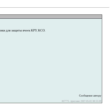
ики для защиты ячеек КРУ, КСО.
Сообщение автору
#67775. прислано 2007-05-02 08:55:09