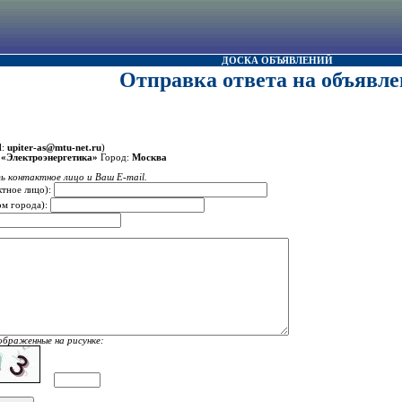
ДОСКА ОБЪЯВЛЕНИЙ
Отправка ответа на объявле
l:
upiter-as@mtu-net.ru
)
«Электроэнергетика»
Город:
Москва
ь контактное лицо и Ваш E-mail.
ктное лицо):
ом города):
ображенные на рисунке: