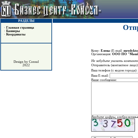
РАЗДЕЛЫ
Отпр
•
Главная страница
•
Баннеры
•
Координаты
Кому:
Елена
(E-mail:
mredykto
Организация:
ООО ПО "МашР
Не забудьте указать контактн
Design by Consul
Отправитель (контактное лицо)
2022
Ваш телефон (с кодом города)
Ваш E-mail:
Ваше сообщение:
Введите цифры, изображенные