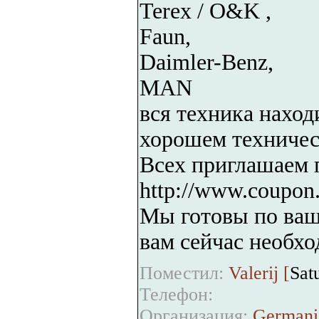
Terex / O&K ,
Faun,
Daimler-Benz,
MAN
вся техника наход
хорошем техничес
Всех приглашаем 
http://www.coupon.
Мы готовы по ваше
вам сейчас необхо
Поместил:
Valerij [
Sat
Телефон:
Организация:
Germani