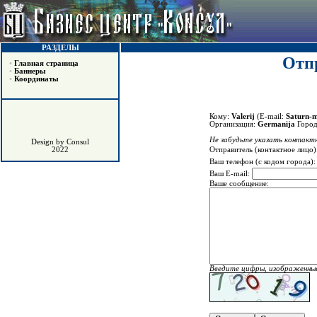
РАЗДЕЛЫ
Отпр
•
Главная страница
•
Баннеры
•
Координаты
Кому:
Valerij
(E-mail:
Saturn-m
Организация:
Germanija
Горо
Не забудьте указать контактн
Design by Consul
Отправитель (контактное лицо)
2022
Ваш телефон (с кодом города)
Ваш E-mail:
Ваше сообщение:
Введите цифры, изображенные