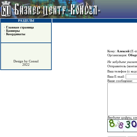
РАЗДЕЛЫ
•
Главная страница
•
Баннеры
•
Координаты
Кому:
Алексей
(E-m
Организация:
Обору
Design by Consul
Не забудьте указат
2022
Отправитель (конта
Ваш телефон (с код
Ваш E-mail:
Ваше сообщение:
Введите цифры, из