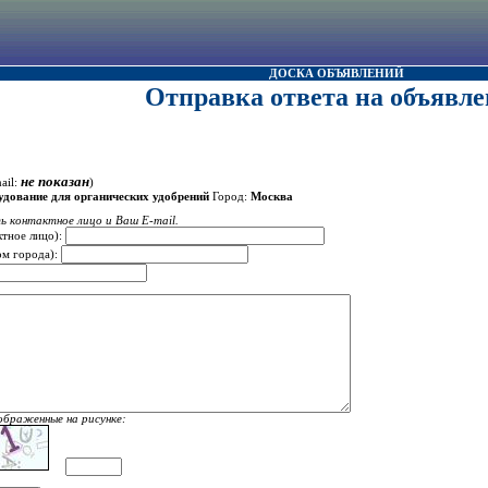
ДОСКА ОБЪЯВЛЕНИЙ
Отправка ответа на объявле
не показан
ail:
)
дование для органических удобрений
Город:
Москва
ь контактное лицо и Ваш E-mail.
ктное лицо):
ом города):
ображенные на рисунке: