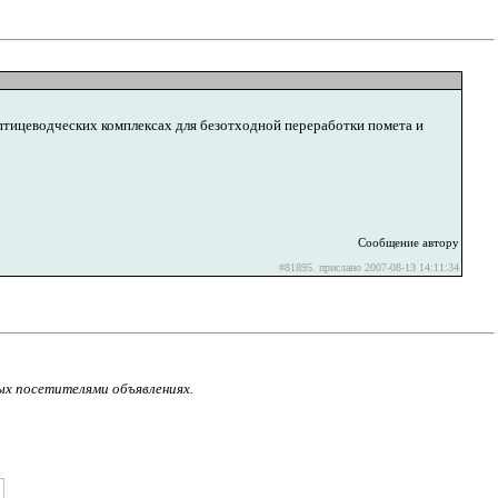
птицеводческих комплексах для безотходной переработки помета и
Сообщение автору
#81895. прислано 2007-08-13 14:11:34
ых посетителями объявлениях.