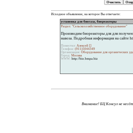
Исходное объявление, на которое Вы отвечаете:
установка для биогаза, биореакторы
Раздел: "Сельскохозяйственное оборудование"
Производим биореакторы для для получени
навоза. Подробная информация на сайте htt
Поместил:
Алексей [
]
Телефон:
(911)5044349
Организация:
Оборудование для органических уд
Город:
Москва
WWW:
http://bio.bmpa.biz
Внимание! БЦ Консул не несё