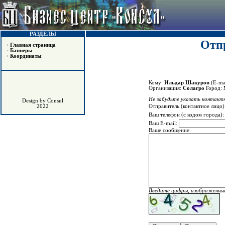
РАЗДЕЛЫ
Отпр
•
Главная страница
•
Баннеры
•
Координаты
Кому:
Ильдар Шакуров
(E-ma
Организация:
Солагро
Город:
Не забудьте указать контактн
Design by Consul
Отправитель (контактное лицо)
2022
Ваш телефон (с кодом города)
Ваш E-mail:
Ваше сообщение:
Введите цифры, изображенные