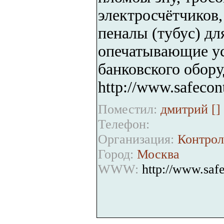
электросчётчиков,
пеналы (тубус) дл
опечатывающие ус
банковского обор
http://www.safecont
Поместил:
дмитрий [
]
Телефон:
Организация:
Контрол
Город:
Москва
WWW:
http://www.safe