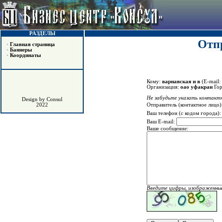
РАЗДЕЛЫ
Отпр
•
Главная страница
•
Баннеры
•
Координаты
Кому:
варнавская и в
(E-mail:
Организация:
оао уфакран
Гор
Не забудьте указать контактн
Design by Consul
Отправитель (контактное лицо)
2022
Ваш телефон (с кодом города)
Ваш E-mail:
Ваше сообщение:
Введите цифры, изображенные