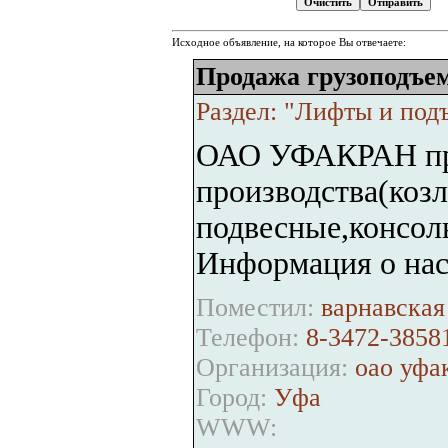
Исходное объявление, на которое Вы отвечаете:
Продажа грузоподъем
Раздел: "Лифты и по
ОАО УФАКРАН пре
производства(коз
подвесные,консол
Информация о нас
Поместил:
варнавская 
Телефон:
8-3472-3858
Организация:
оао уфа
Город:
Уфа
WWW: