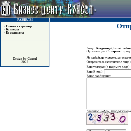
РАЗДЕЛЫ
Отпр
•
Главная страница
•
Баннеры
•
Координаты
Кому:
Владимир
(E-mail:
sola
Организация:
Соларекс
Город
Не забудьте указать контактн
Design by Consul
Отправитель (контактное лицо)
2022
Ваш телефон (с кодом города)
Ваш E-mail:
Ваше сообщение:
Введите цифры, изображенные