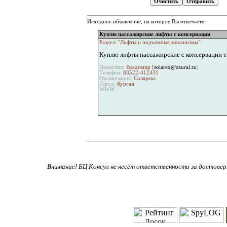
Исходное объявление, на которое Вы отвечаете:
Куплю пассажирские лифты с консервации
Раздел: "Лифты и подъемные механизмы"
Куплю лифты пассажирские с консервации т
Поместил:
Владимир [
solarex@zaural.ru
]
Телефон:
83522-412431
Организация:
Соларекс
Город:
Курган
WWW:
Внимание! БЦ Консул не несёт ответственности за достове