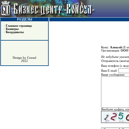
РАЗДЕЛЫ
•
Главная страница
•
Баннеры
•
Координаты
Кому:
Алексей
(E-m
Организация:
ООО 
Не забудьте указат
Design by Consul
Отправитель (конта
2022
Ваш телефон (с код
Ваш E-mail:
Ваше сообщение:
Введите цифры, из