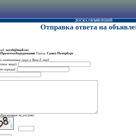
ДОСКА ОБЪЯВЛЕНИЙ
Отправка ответа на объявле
ail:
sarah@mail.ru
)
Промтехоборудование
Город:
Санкт-Петербург
ь контактное лицо и Ваш E-mail.
ктное лицо):
ом города):
ображенные на рисунке: