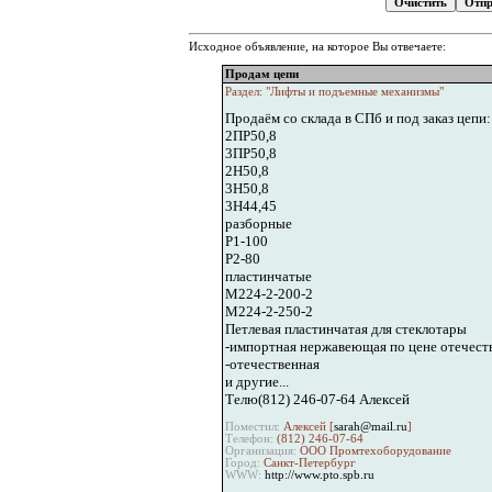
Исходное объявление, на которое Вы отвечаете:
Продам цепи
Раздел: "Лифты и подъемные механизмы"
Продаём со склада в СПб и под заказ цепи:
2ПР50,8
3ПР50,8
2Н50,8
3Н50,8
3Н44,45
разборные
Р1-100
Р2-80
пластинчатые
М224-2-200-2
М224-2-250-2
Петлевая пластинчатая для стеклотары
-импортная нержавеющая по цене отечест
-отечественная
и другие...
Телю(812) 246-07-64 Алексей
Поместил:
Алексей [
sarah@mail.ru
]
Телефон:
(812) 246-07-64
Организация:
ООО Промтехоборудование
Город:
Санкт-Петербург
WWW:
http://www.pto.spb.ru