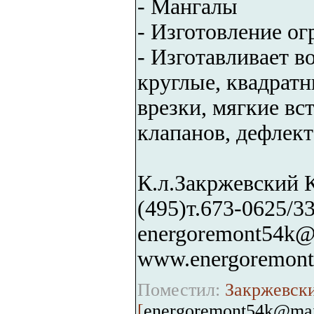
- Мангалы
- Изготовление ог
- Изготавливает 
круглые, квадратн
врезки, мягкие вс
клапанов, дефлект
К.л.Закржевский 
(495)т.673-0625/33
energoremont54k@
www.energoremont
Поместил:
Закржевски
[
energoremont54k@mai