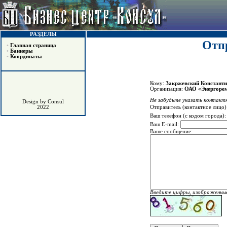
РАЗДЕЛЫ
Отпр
•
Главная страница
•
Баннеры
•
Координаты
Кому:
Закржевский Константи
Организация:
ОАО «Энергоре
Не забудьте указать контактн
Design by Consul
Отправитель (контактное лицо)
2022
Ваш телефон (с кодом города)
Ваш E-mail:
Ваше сообщение:
Введите цифры, изображенные