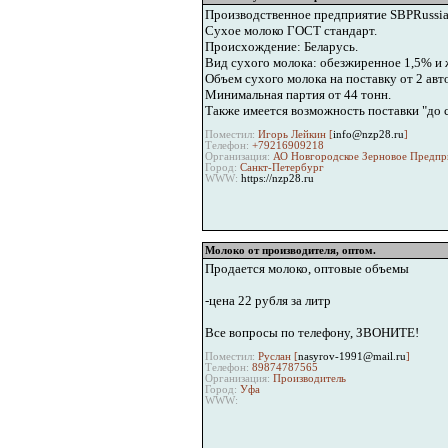
Производственное предприятие SBPRussi
Сухое молоко ГОСТ стандарт.
Происхождение: Беларусь.
Вид сухого молока: обезжиренное 1,5% и
Объем сухого молока на поставку от 2 авто
Минимальная партия от 44 тонн.
Также имеется возможность поставки "до с
Поместил:
Игорь Лейкин [
info@nzp28.ru
]
Телефон:
+79216909218
Организация:
АО Новгородское Зерновое Предпр
Город:
Санкт-Петербург
WWW:
https://nzp28.ru
Молоко от производителя, оптом.
Продается молоко, оптовые объемы
-цена 22 рубля за литр
Все вопросы по телефону, ЗВОНИТЕ!
Поместил:
Руслан [
nasyrov-1991@mail.ru
]
Телефон:
89874787565
Организация:
Производитель
Город:
Уфа
WWW: