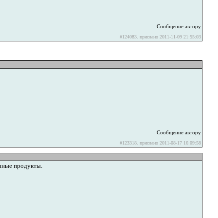
Сообщение автору
#124083. прислано 2011-11-09 21:55:03
Сообщение автору
#123318. прислано 2011-08-17 16:09:58
чные продукты.