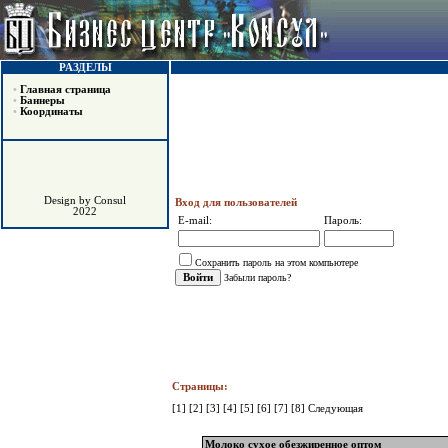
РАЗДЕЛЫ
•
Главная страница
•
Баннеры
•
Координаты
Design by Consul
Вход для пользователей
2022
E-mail:
Пароль:
Сохранить пароль на этом компьютере
Забыли пароль?
Страницы:
[1]
[2]
[3]
[4]
[5]
[6]
[7]
[8]
Следующая
Молоко сухое обезжиренное оптом