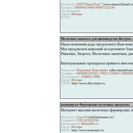
Поместил:
OOO"ОмегаТорг" [
www.ttianor@mail.r
Телефон:
89684919408 84997532244
Организация:
Город:
Москва
WWW:
Молочная закваска для производства йогурта,
Наша компания рада предложить Вам нове
Мы предлагаем широкий ассортимент бакте
Ряженки, Творога, Молочных напитков, дис
Бактериальные препараты прямого внесен
Поместил:
Владимир Николаевич [
alba-timm@ramb
Телефон:
+380686529701+79851218094+380689
Организация:
АЛЬБА-ТИМ
Город:
Москва
WWW:
http://www.alba-timm.ru
mamamu.ru Фермерские молочные продукты
Интернет магазин молочных фермерских про
Поместил:
Сергей [
otk@mamamu.ru
]
Телефон:
+7(915)2936328
Организация:
MamaMu.ru
Город:
Москва
WWW:
http://www.mamamu.ru