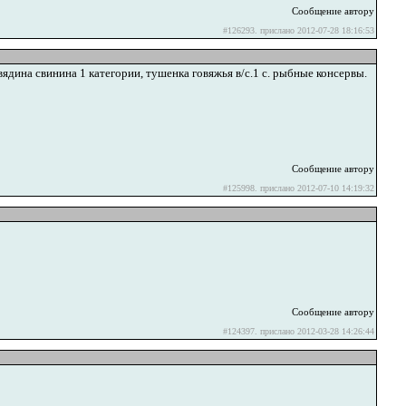
Сообщение автору
#126293. прислано 2012-07-28 18:16:53
на свинина 1 категории, тушенка говяжья в/с.1 с. рыбные консервы.
Сообщение автору
#125998. прислано 2012-07-10 14:19:32
Сообщение автору
#124397. прислано 2012-03-28 14:26:44