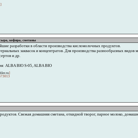
u
]
 сыра, кефира, сметаны
йшие разработки в области производства кисломолочных продуктов.
риальных заквасок и концентратов. Для производства разнообразных видов м
ертов и др.
ия: ALBA BIO S-05, ALBA BIO
ler.ru
]
673013
дуктов. Свежая домашняя сметана, откидной творог, парное молоко, домашние