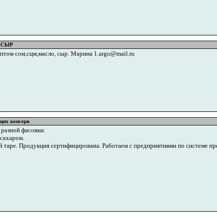
,СЫР
том сом,сцм,масло, сыр. Марина 1.argo@mail.ru
щих консерв
 разной фасовки:
 сахаром.
ной таре. Продукция сертифицирована. Работаем с предприятиями по системе п