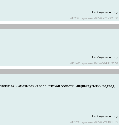
Сообщение автору
#122760. прислано 2011-06-27 23:26:37
Сообщение автору
#121406. прислано 2011-06-04 11:35:50
редоплата. Самовывоз из воронежской области. Индивидульный подход,
Сообщение автору
#121136. прислано 2011-03-19 18:16:26