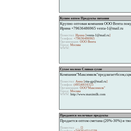
Купим оптом Продукты питания
Крупно оптовая компания ООО Вента поку
Ирина +79636486965 venta-1@mail.ru
Поместил:
Ирина [
venta-1@mail.ru
]
Телефон:
+79636486965
Организация:
ООО Вента
Город:
Москва
WWW:
Сухое молоко Сливки сухие
Компания"Максимилк"предлагает6сом,сцм
Поместил:
Анна [
rita-gp@mail.ru
]
Телефон:
(495)6616325
Организация:
ООО"Максимилк"
Город:
Москва
WWW:
http://www.maximilk.com
Продаются молочные продукты
Продается оптом сметана (20%-30%) и тво
Поместил:
..... [
]
Телефон:
+7(926)4514239