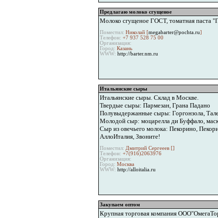
Предлагаю молоко сгущеное
Молоко сгущеное ГОСТ, томатная паста "П
Поместил:
Николай [
megabarter@pochta.ru
]
Телефон:
+7 937 528 75 00
Организация:
Город:
Казань
WWW:
http://barter.nm.ru
Итальянские сыры
Итальянские сыры. Склад в Москве.
Твердые сыры: Пармезан, Грана Падано
Полувыдержанные сыры: Горгонзола, Тал
Молодой сыр: моцарелла ди Буффало, мас
Сыр из овечьего молока: Пекорино, Пекори
АллоИталия, Звоните!
Поместил:
Дмитрий Сергееев [
]
Телефон:
+7(916)2063976
Организация:
Город:
Москва
WWW:
http://alloitalia.ru
Закупаем оптом
Крупная торговая компания ООО"ОмегаТорг