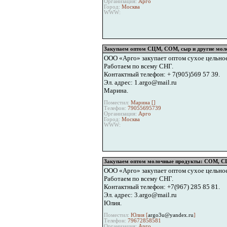
Организация:
Арго
Город:
Москва
WWW:
Закупаем оптом СЦМ, СОМ, сыр и другие мол
ООО «Арго» закупает оптом сухое цельное
Работаем по всему СНГ.
Контактный телефон: + 7(905)569 57 39.
Эл. адрес: 1.argo@mail.ru
Марина.
Поместил:
Марина [
]
Телефон:
79055695739
Организация:
Арго
Город:
Москва
WWW:
Закупаем оптом молочные продукты: СОМ, СЦ
ООО «Арго» закупает оптом сухое цельное
Работаем по всему СНГ.
Контактный телефон: +7(967) 285 85 81.
Эл. адрес: 3.argo@mail.ru
Юлия.
Поместил:
Юлия [
argo3u@yandex.ru
]
Телефон:
79672858581
Организация:
Арго