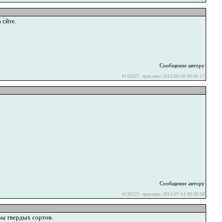
 сйте.
Сообщение автору
#118367. прислано 2013-09-08 08:06:17
Сообщение автору
#130323. прислано 2013-07-14 09:58:08
ры твердых сортов.