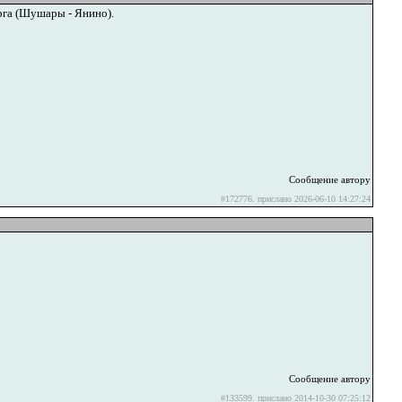
рга (Шушары - Янино).
Сообщение автору
#172776. прислано 2026-06-10 14:27:24
Сообщение автору
#133599. прислано 2014-10-30 07:25:12