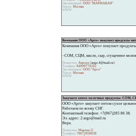
Организация:
ООО "МАРМАКАН"
Город:
Москва
WWW:
Компания ООО «Арго» покупает продукты пи
Компания ООО «Арго» покупает продукты
- СОМ, СЦМ, масло, сыр, сгущенное молоко
Поместил:
Аврора [
argo.4@mail.ru
]
Телефон:
84999779262
Организация:
ООО "Арго"
Город:
Москва
WWW:
Закупаем оптом молочные продукты: СОМ, СЦ
ООО «Арго» закупает оптом сухое цельное
Работаем по всему СНГ.
Контактный телефон: +7(967)285 86 38.
Эл. адрес: 2.argo@mail.ru
Вера.
Поместил:
Марина [
]
Телефон:
79672858638