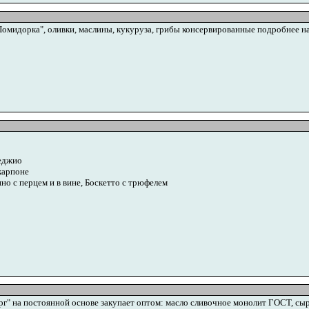
омидорка", оливки, маслины, кукуруза, грибы консервированные подробнее на
еджио
карпоне
но с перцем и в вине, Боскетто с трюфелем
" на постоянной основе закупает оптом: масло сливочное монолит ГОСТ, сы