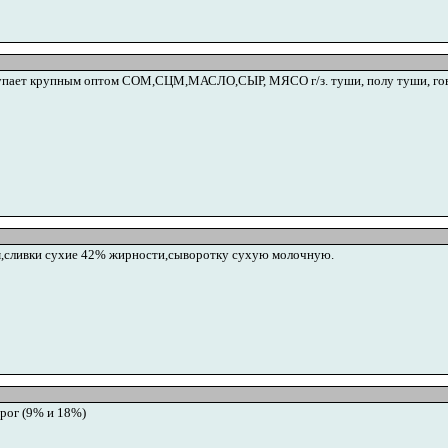
пает крупным оптом СОМ,СЦМ,МАСЛО,СЫР, МЯСО г/з. туши, полу туши, говяди
,сливки сухие 42% жирности,сыворотку сухую молочную.
рог (9% и 18%)