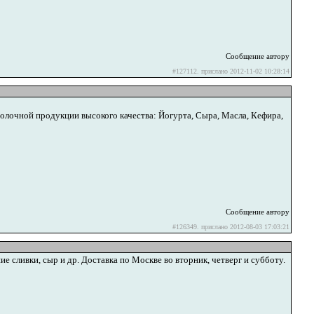
Сообщение автору
#127112. прислано 2012-11-02 10:28:14
олочной продукции высокого качества: Йогурта, Сыра, Масла, Кефира,
Сообщение автору
#126349. прислано 2012-08-03 17:03:21
 сливки, сыр и др. Доставка по Москве во вторник, четверг и субботу.