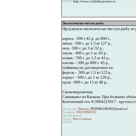
WWW:
http://www.volzhskyprostor.ru
Экологически чистая рыба
Предлагаем экологически чистую рыбу из р
карась - 300 г 42 р. до 800 г.,
ленок - 500 г. до 1,5 кг 127 р.,
лещ - 500 г. до 3 кг 32 р.,
окунь - 400 г. до 1 кг. 45 р.,
осман - 700 г. до 1,5 кг 41 р.,
плотва – 300 до 800 г. 45 р.,
(таймень) по договоренности.
форель – 500 до 1,5 кг 123 р.,
хариус - 500 г. до 1 кг 120 р.,
щука - 900 г. до 15 кг 48 р.,
Свежемороженая.
Самовывоз из Кызыла. При больших объёма
Контактный тел. 8-3904225817 - круглосу
Поместил:
Виктор [
PUPSIK198383@mail.ru
]
Телефон:
89029966355
Организация:
Город:
Нет в списке
WWW: