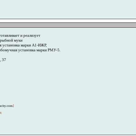
отавливает и реализует
 рыбной муки
я установка марки А1-ИЖР,
бомучная установка марки РМУ-5.
, 37
acity.com
]
д