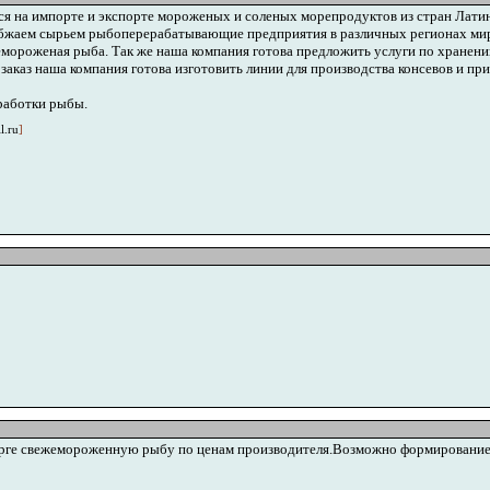
я на импорте и экспорте мороженых и соленых морепродуктов из стран Латин
бжаем сырьем рыбоперерабатывающие предприятия в различных регионах мира
емороженая рыба. Так же наша компания готова предложить услуги по хранен
 заказ наша компания готова изготовить линии для производства консевов и при
работки рыбы.
l.ru
]
урге свежемороженную рыбу по ценам производителя.Возможно формирование