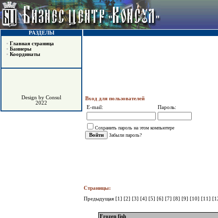
РАЗДЕЛЫ
•
Главная страница
•
Баннеры
•
Координаты
Design by Consul
Вход для пользователей
2022
E-mail:
Пароль:
Сохранить пароль на этом компьютере
Забыли пароль?
Страницы:
Предыдущая
[1]
[2]
[3]
[4]
[5]
[6]
[7]
[8]
[9]
[10]
[11]
[1
Frozen fish