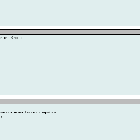
пт от 10 тонн.
ренний рынок России и зарубеж.
!