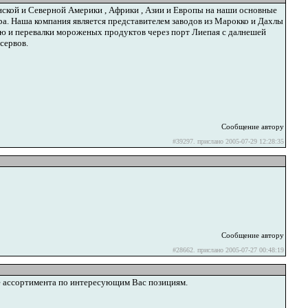
ской и Северной Америки , Африки , Азии и Европы на наши основные
. Наша компания является представителем заводов из Марокко и Дахлы
ию и перевалки мороженых продуктов через порт Лиепая с далнешей
сервов.
Сообщение автору
#39297. прислано 2005-07-29 12:28:35
Сообщение автору
#28662. прислано 2005-07-27 00:48:19
 ассортимента по интересующим Вас позициям.