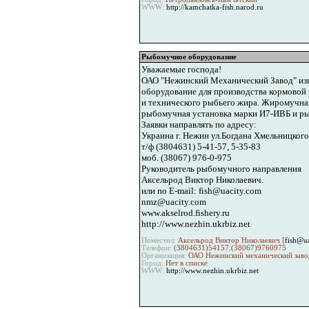
WWW:
http://kamchatka-fish.narod.ru
Рыбомучное оборудование
Уважаемые господа!
ОАО "Нежинский Механический Завод" изг
оборудование для производства кормовой
и технического рыбьего жира. Жиромучна
рыбомучная установка марки И7-ИВБ и ры
Заявки направлять по адресу:
Украина г. Нежин ул.Богдана Хмельницкого
т/ф (3804631) 5-41-57, 5-35-83
моб. (38067) 976-0-975
Руководитель рыбомучного направления
Аксельрод Виктор Николаевич.
или по E-mail: fish@uacity.com
nmz@uacity.com
www.akselrod.fishery.ru
http://www.nezhin.ukrbiz.net
Поместил:
Аксельрод Виктор Николаевич [
fish@u
Телефон:
(3804631)54157.(38067)9760975
Организация:
ОАО Нежинский механический заво
Город:
Нет в списке
WWW:
http://www.nezhin.ukrbiz.net