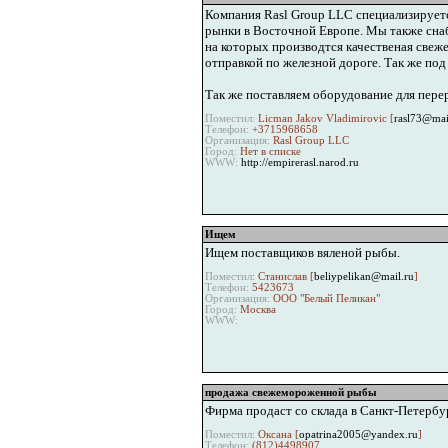
Компания Rasl Group LLC специализируетс
рынки в Восточной Европе. Мы также сна
на которых производтся качественая свеж
отправкой по железной дороге. Так же под
Так же поставляем оборудованиe для пере
Поместил:
Licman Jakov Vladimirovic [
rasl73@mai
Телефон:
+3715968658
Организация:
Rasl Group LLC
Город:
Нет в списке
WWW:
http://empirerasl.narod.ru
Ищем
Ищем поставщиков вяленой рыбы.
Поместил:
Станислав [
beliypelikan@mail.ru
]
Телефон:
5423673
Организация:
ООО "Белый Пеликан"
Город:
Москва
WWW:
продажа свежемороженной рыбы
Фирма продаст со склада в Санкт-Петерб
Поместил:
Оксана [
opatrina2005@yandex.ru
]
Телефон:
(812)4498907