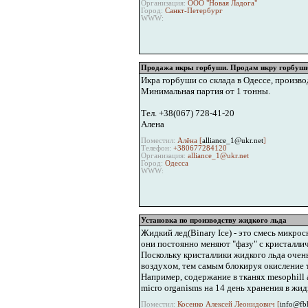
Организация:
ООО "Новая Ладога"
Город:
Санкт-Петербург
WWW:
Продажа икры горбуши. Продам икру горбуши.
Икра горбуши со склада в Одессе, производ
Минимальная партия от 1 тонны.
Тел. +38(067) 728-41-20
Алена
Поместил:
Алёна [
alliance_1@ukr.net
]
Телефон:
+380677284120
Организация:
alliance_1@ukr.net
Город:
Одесса
WWW:
Установка по производству жидкого льда
Жидкий лед(Binary Ice) - это смесь микро
они постоянно меняют "фазу" с кристалли
Поскольку кристаллики жидкого льда очен
воздухом, тем самым блокируя окисление 
Например, содержание в тканях mesophill a
micro organisms на 14 день хранения в жид
Поместил:
Косенко Алексей Леонидович [
info@fb