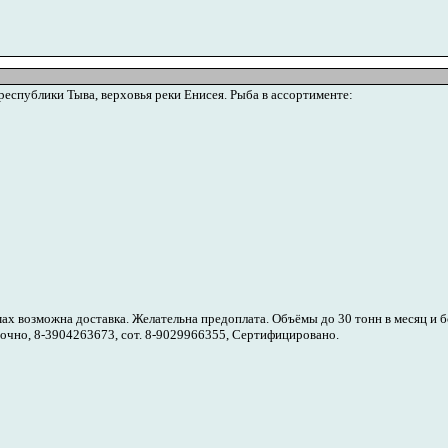
еспублики Тыва, верховья реки Енисея. Рыба в ассортименте:
х возможна доставка. Желательна предоплата. Объёмы до 30 тонн в месяц и бо
точно, 8-3904263673, сот. 8-9029966355, Сертифицировано.