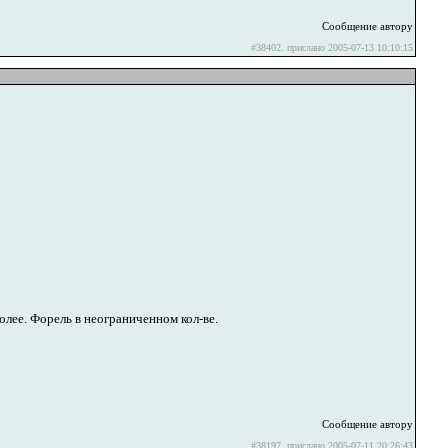
Сообщение автору
#38402. прислано 2005-07-13 10:10:15
лее. Форель в неограниченном кол-ве.
Сообщение автору
#38197. прислано 2005-07-11 20:26:43