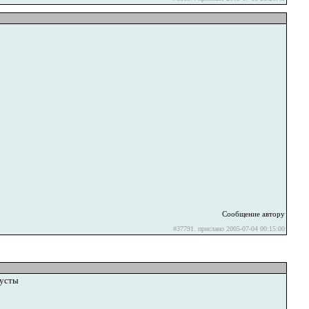
Сообщение автору
#37791. прислано 2005-07-04 00:15:00
пусты