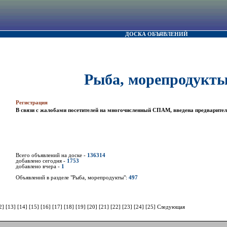
ДОСКА ОБЪЯВЛЕНИЙ
Рыба, морепродукт
Регистрация
В связи с жалобами посетителей на многочисленный СПАМ, введена предварител
Всего объявлений на доске -
136314
добавлено сегодня -
1753
добавлено вчера -
1
Объявлений в разделе "Рыба, морепродукты":
497
2]
[13]
[14]
[15]
[16]
[17]
[18]
[19]
[20]
[21]
[22]
[23]
[24]
[25]
Следующая