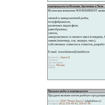
морепродукты из Испании, Аргентины и Чили
Испанская компания NOURISHMENT являет
свежей и замороженной рыбы,
полуфабрикатов,
различных видов филе,
ракообразных,
улиток,
замороженного и свежего мяса (говядина, 
злаков (пшеница, соя, люцерн, овес),
собственных этикеток и этикеток, разрабо
E-mail: nourishment@rambler.ru
Поместил:
Дарья [
]
Телефон:
Организация:
Город:
Москва
WWW:
Продажа рыбы и морепродуктов
Продаем мелким оптом рыбную продукцию: 
Поместил:
ООО "Новая Ладога" [
nlspb@nm.ru
]
Телефон:
(812) 350-49-43, 350-87-86