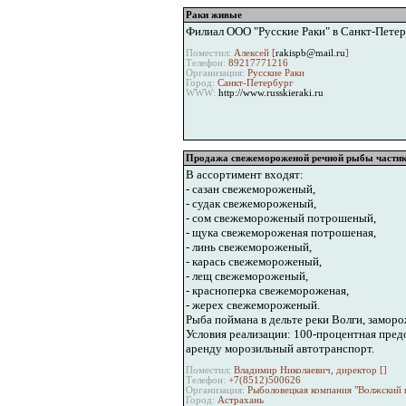
Раки живые
Филиал ООО "Русские Раки" в Санкт-Петерб
Поместил:
Алексей [
rakispb@mail.ru
]
Телефон:
89217771216
Организация:
Русские Раки
Город:
Санкт-Петербург
WWW:
http://www.russkieraki.ru
Продажа свежемороженой речной рыбы части
В ассортимент входят:
- сазан свежемороженый,
- судак свежемороженый,
- сом свежемороженый потрошеный,
- щука свежемороженая потрошеная,
- линь свежемороженый,
- карась свежемороженый,
- лещ свежемороженый,
- красноперка свежемороженая,
- жерех свежемороженый.
Рыба поймана в дельте реки Волги, заморо
Условия реализации: 100-процентная пред
аренду морозильный автотранспорт.
Поместил:
Владимир Николаевич, директор [
]
Телефон:
+7(8512)500626
Организация:
Рыболовецкая компания "Волжский 
Город:
Астрахань