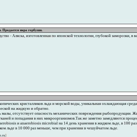
 Продается икра горбуши.
ство - Аляска, изготовленная по японской технологии, глубокой заморозки, в ва
скопических кристалликов льда и морской воды, уникальная охлаждающая среда.
ческой на жидкую и обратно.
ь малы, отсутствует опасность механических повреждения рыбопродукции. Жид
тканей и попадания в них микроорганизмов.Так же заметно замедляются проц
erobiosis и anaerobiosis microbial на 14 день хранения в жидком льде, в 100 р
ком льде в 10 000 раз меньше, чем при хранении в чешуйчатом льде.
h.ru
]