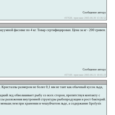
Сообщение автору
#37638. прислано 2005-06-30 13:36:52
куумной фасовке по 4 кг. Товар сертифицирован. Цена за кг - 200 гривен.
Сообщение автору
#37109. прислано 2005-06-21 18:05:23
 Кристаллы размером не более 0,1 мм не таят как обычный кусок льда,
кий лед обволакивает рыбу со всех сторон, препятствуя контакту с
ессы разложения внутренней структуры рыбопродукции и рост бактерий.
аз меньше,чем при хранении в чешуйчатом льде, а содержание lipolysis