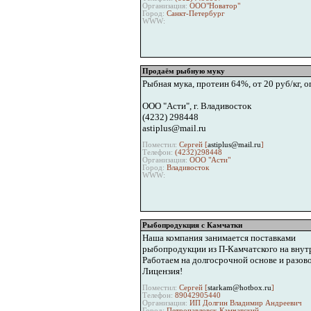
Организация:
ООО"Новатор"
Город:
Санкт-Петербург
WWW:
Продаём рыбную муку
Рыбная мука, протеин 64%, от 20 руб/кг, о
ООО "Асти", г. Владивосток
(4232) 298448
astiplus@mail.ru
Поместил:
Сергей [
astiplus@mail.ru
]
Телефон:
(4232)298448
Организация:
ООО "Асти"
Город:
Владивосток
WWW:
Рыбопродукция с Камчатки
Наша компания занимается поставками
рыбопродукции из П-Камчатского на внут
Работаем на долгосрочной основе и разово
Лицензия!
Поместил:
Сергей [
starkam@hotbox.ru
]
Телефон:
89042905440
Организация:
ИП Долгин Владимир Андреевич
Город:
Петропавловск-Камчатский