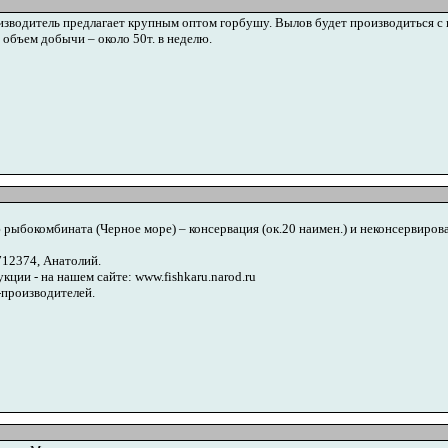
роизводитель предлагает крупным оптом горбушу. Вылов будет производиться с 
 объем добычи – около 50т. в неделю.
бокомбината (Черное море) – консервация (ок.20 наимен.) и неконсервирова
712374, Анатолий.
кции - на нашем сайте: www.fishkaru.narod.ru
-производителей.