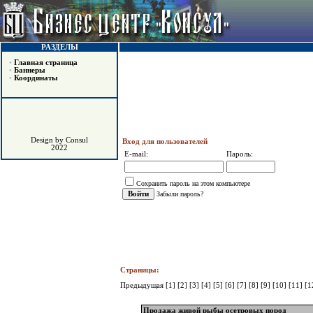
РАЗДЕЛЫ
•
Главная страница
•
Баннеры
•
Координаты
Design by Consul
Вход для пользователей
2022
E-mail:
Пароль:
Сохранить пароль на этом компьютере
Забыли пароль?
Страницы:
Предыдущая
[1]
[2]
[3]
[4]
[5]
[6]
[7]
[8]
[9]
[10]
[11]
[1
Продажа живой рыбы осетровых пород