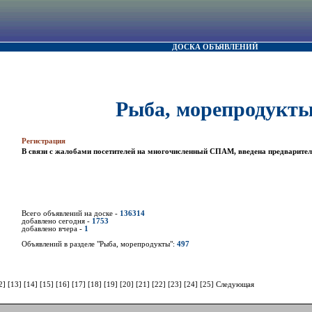
ДОСКА ОБЪЯВЛЕНИЙ
Рыба, морепродукт
Регистрация
В связи с жалобами посетителей на многочисленный СПАМ, введена предварител
Всего объявлений на доске -
136314
добавлено сегодня -
1753
добавлено вчера -
1
Объявлений в разделе "Рыба, морепродукты":
497
2]
[13]
[14]
[15]
[16]
[17]
[18]
[19]
[20]
[21]
[22]
[23]
[24]
[25]
Следующая