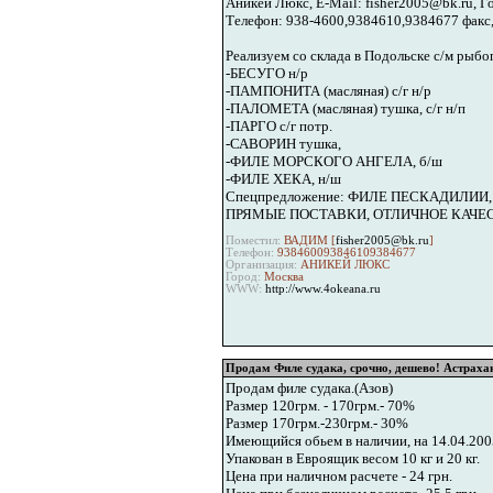
Аникей Люкс, E-Mail: fisher2005@bk.ru, Г
Телефон: 938-4600,9384610,9384677 факс,
Реализуем со склада в Подольске с/м рыб
-БЕСУГО н/р
-ПАМПОНИТА (масляная) с/г н/р
-ПАЛОМЕТА (масляная) тушка, с/г н/п
-ПАРГО с/г потр.
-САВОРИН тушка,
-ФИЛЕ МОРСКОГО АНГЕЛА, б/ш
-ФИЛЕ ХЕКА, н/ш
Спецпредложение: ФИЛЕ ПЕСКАДИЛИИ, н/ш
ПРЯМЫЕ ПОСТАВКИ, ОТЛИЧНОЕ КАЧЕ
Поместил:
ВАДИМ [
fisher2005@bk.ru
]
Телефон:
938460093846109384677
Организация:
АНИКЕЙ ЛЮКС
Город:
Москва
WWW:
http://www.4okeana.ru
Продам Филе судака, срочно, дешево! Астраха
Продам филе судака.(Азов)
Размер 120грм. - 170грм.- 70%
Размер 170грм.-230грм.- 30%
Имеющийся обьем в наличии, на 14.04.2005
Упакован в Евроящик весом 10 кг и 20 кг.
Цена при наличном расчете - 24 грн.