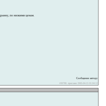
раину, по низкими ценам.
Сообщение автору
#30788. прислано 2005-04-15 01:04:12