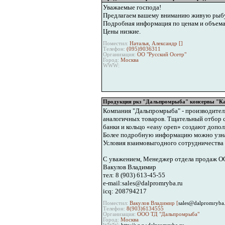
Уважаемые господа!
Предлагаем вашему вниманию живую рыбу
Подробная информация по ценам и объемам
Цены низкие.
Поместил:
Наталья, Александр [
]
Телефон:
(095)9036311
Организация:
ОО "Русский Осетр"
Город:
Москва
WWW:
Продукция ркз "Дальпромрыба" консервы "Ка
Компания "Дальпромрыба" - производитель
аналогичных товаров. Тщательный отбор с
банки и кольцо «easy open» создают допол
Более подробную информацию можно узнат
Условия взаимовыгодного сотрудничества
С уважением, Менеджер отдела продаж 
Вакулов Владимир
тел: 8 (903) 613-45-55
e-mail:sales@dalpromryba.ru
icq: 208794217
Поместил:
Вакулов Владимир [
sales@dalpromryba
Телефон:
8(903)6134555
Организация:
ООО ТД "Дальпромрыба"
Город:
Москва