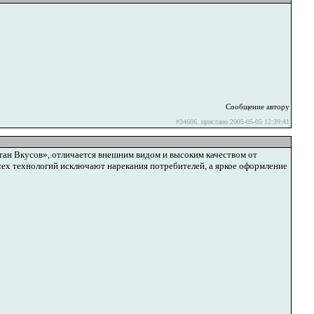
Сообщение автору
#34606. прислано 2005-05-05 12:39:41
тан Вкусов», отличается внешним видом и высоким качеством от
сех технологий исключают нарекания потребителей, а яркое оформление