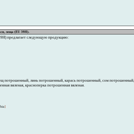
ася, леща (EU 39H).
 39H) предлагает следующую продукцию:
щ потрошенный, линь потрошенный, карась потрошенный, сом потрошенный, 
нная вяленая, красноперка потрошенная вяленая.
biz
]