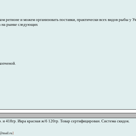
м регионе и можем организовать поставки, практически всех видов рыбы у Ук
а на рынке следующих
копченой.
. и 418гр. Икра красная ж/б 120гр. Товар сертифицирован. Система скидок.
@mail.ru
]