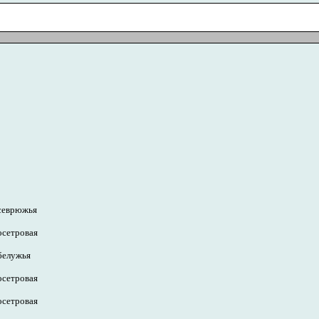
 севрюжья
осетровая
белужья
осетровая
осетровая