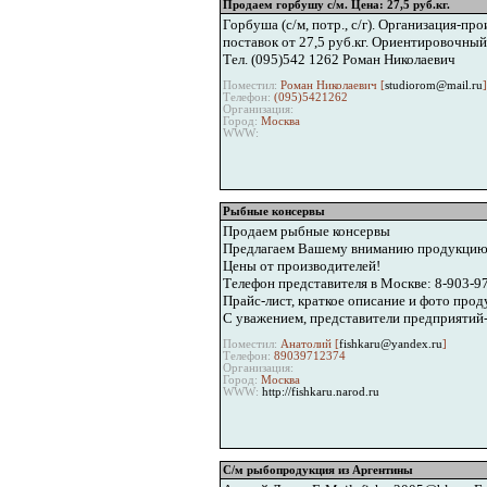
Продаем горбушу с/м. Цена: 27,5 руб.кг.
Горбуша (с/м, потр., с/г). Организация-п
поставок от 27,5 руб.кг. Ориентировочный
Тел. (095)542 1262 Роман Николаевич
Поместил:
Роман Николаевич [
studiorom@mail.ru
]
Телефон:
(095)5421262
Организация:
Город:
Москва
WWW:
Рыбные консервы
Продаем рыбные консервы
Предлагаем Вашему вниманию продукцию ры
Цены от производителей!
Телефон представителя в Москве: 8-903-9
Прайс-лист, краткое описание и фото проду
C уважением, представители предприятий
Поместил:
Анатолий [
fishkaru@yandex.ru
]
Телефон:
89039712374
Организация:
Город:
Москва
WWW:
http://fishkaru.narod.ru
С/м рыбопродукция из Аргентины