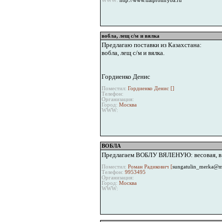
WWW:
http://www.dalpromryba.ru
вобла, лещ с/м и вялка
Предлагаю поставки из Казахстана:
вобла, лещ с/м и вялка.
Гордиенко Денис
Поместил:
Гордиенко Денис [
]
Телефон:
Организация:
Город:
Москва
WWW:
ВОБЛА
Предлагаем ВОБЛУ ВЯЛЕНУЮ: весовая, в в/
Поместил:
Роман Радикович [
sungatulin_merka@mt
Телефон:
9953495
Организация:
Город:
Москва
WWW: