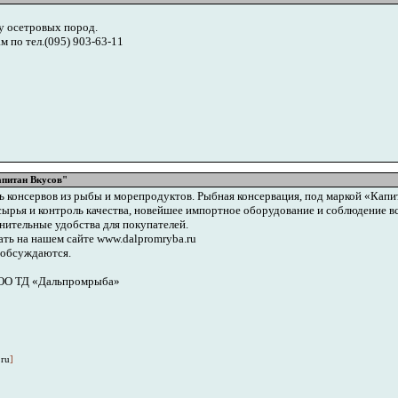
 осетровых пород.
 по тел.(095) 903-63-11
питан Вкусов"
 консервов из рыбы и морепродуктов. Рыбная консервация, под маркой «Капи
ырья и контроль качества, новейшее импортное оборудование и соблюдение в
нительные удобства для покупателей.
ь на нашем сайте www.dalpromryba.ru
 обсуждаются.
ООО ТД «Дальпромрыба»
.ru
]