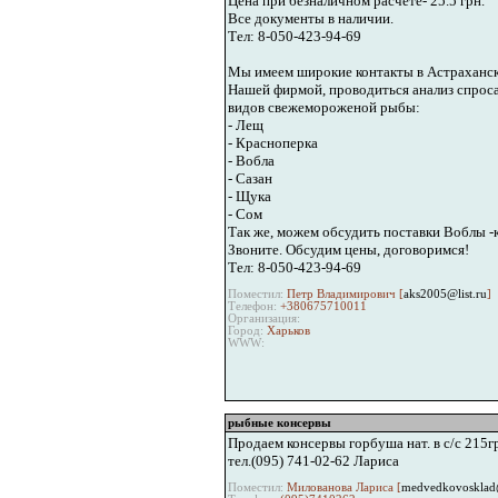
Цена при безналичном расчете- 25.5 грн.
Все документы в наличии.
Тел: 8-050-423-94-69
Мы имеем широкие контакты в Астраханско
Нашей фирмой, проводиться анализ спрос
видов свежемороженой рыбы:
- Лещ
- Красноперка
- Вобла
- Сазан
- Щука
- Сом
Так же, можем обсудить поставки Воблы -
Звоните. Обсудим цены, договоримся!
Тел: 8-050-423-94-69
Поместил:
Петр Владимирович [
aks2005@list.ru
]
Телефон:
+380675710011
Организация:
Город:
Харьков
WWW:
рыбные консервы
Продаем консервы горбуша нат. в с/с 215гр
тел.(095) 741-02-62 Лариса
Поместил:
Милованова Лариса [
medvedkovosklad