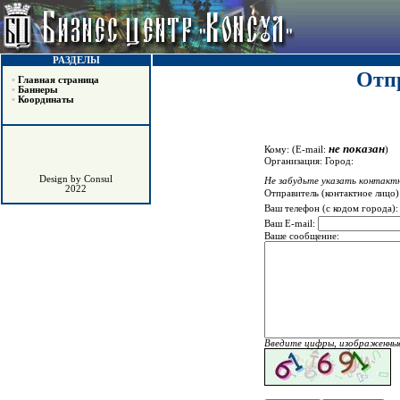
РАЗДЕЛЫ
Отпр
•
Главная страница
•
Баннеры
•
Координаты
не показан
Кому:
(E-mail:
)
Организация:
Город:
Design by Consul
Не забудьте указать контактн
2022
Отправитель (контактное лицо)
Ваш телефон (с кодом города)
Ваш E-mail:
Ваше сообщение:
Введите цифры, изображенные