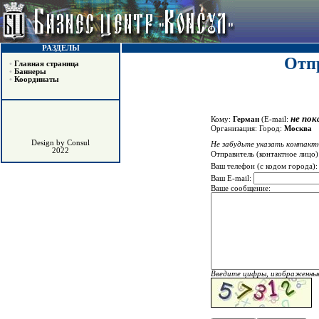
РАЗДЕЛЫ
Отпр
•
Главная страница
•
Баннеры
•
Координаты
не пок
Кому:
Герман
(E-mail:
Организация:
Город:
Москва
Design by Consul
Не забудьте указать контактн
2022
Отправитель (контактное лицо)
Ваш телефон (с кодом города)
Ваш E-mail:
Ваше сообщение:
Введите цифры, изображенные