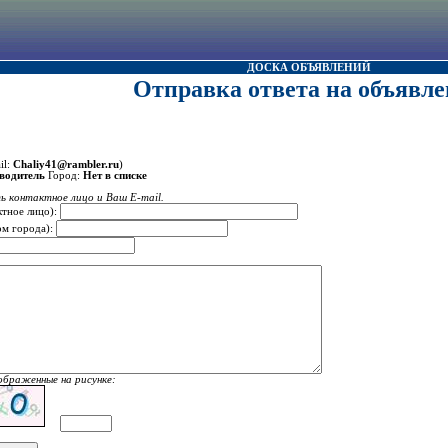
ДОСКА ОБЪЯВЛЕНИЙ
Отправка ответа на объявле
il:
Chaliy41@rambler.ru
)
водитель
Город:
Нет в списке
ь контактное лицо и Ваш E-mail.
ктное лицо):
ом города):
ображенные на рисунке: