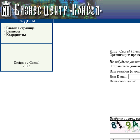
РАЗДЕЛЫ
•
Главная страница
•
Баннеры
•
Координаты
Кому:
Сергей
(E-ma
Организация:
произ
Не забудьте указат
Design by Consul
Отправитель (конта
2022
Ваш телефон (с код
Ваш E-mail:
Ваше сообщение:
Введите цифры, из