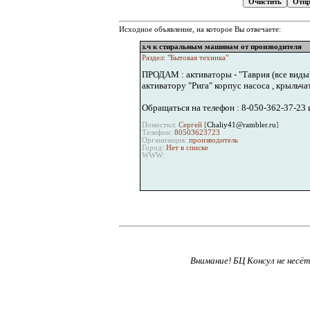
Исходное объявление, на которое Вы отвечаете:
з.ч к стиральным машинам от производителя
Раздел: "Бытовая техника"
ПРОДАМ : активаторы - "Таврия (все виды)
активатору "Рига" корпус насоса , крыльч
Обращаться на телефон : 8-050-362-37-23
Поместил:
Сергей [
Chaliy41@rambler.ru
]
Телефон:
80503623723
Организация:
производитель
Город:
Нет в списке
WWW:
Внимание! БЦ Консул не несё