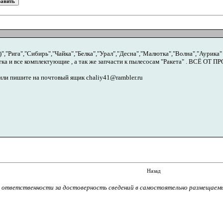
","Рига","Сибирь","Чайка","Белка","Урал","Десна","Малютка","Волна","Аурика"
атка и все комплектующие , а так же запчасти к пылесосам "Ракета" . ВСЁ ОТ
 или пишите на почтовый ящик chaliy41@rambler.ru
Назад
т ответственности за достоверность сведений в самостоятельно размещаем