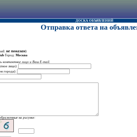
ДОСКА ОБЪЯВЛЕНИЙ
Отправка ответа на объявле
не показан
ail:
)
lub
Город:
Москва
ь контактное лицо и Ваш E-mail.
ктное лицо):
ом города):
ображенные на рисунке: