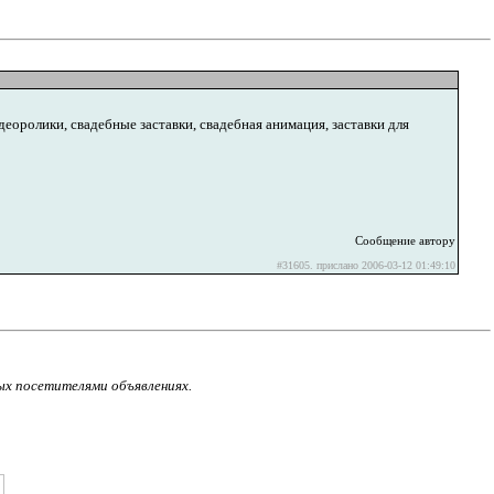
оролики, свадебные заставки, свадебная анимация, заставки для
Сообщение автору
#31605. прислано 2006-03-12 01:49:10
ых посетителями объявлениях.