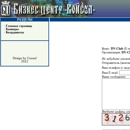
РАЗДЕЛЫ
•
Главная страница
•
Баннеры
•
Координаты
Кому:
DV-Club
(E-m
Организация:
DV-C
Design by Consul
Не забудьте указат
2022
Отправитель (конта
Ваш телефон (с код
Ваш E-mail:
Ваше сообщение:
Введите цифры, из