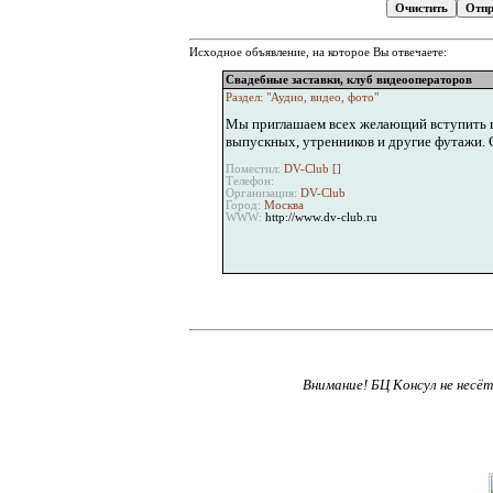
Исходное объявление, на которое Вы отвечаете:
Свадебные заставки, клуб видеооператоров
Раздел: "Аудио, видео, фото"
Мы приглашаем всех желающий вступить в 
выпускных, утренников и другие футажи.
Поместил:
DV-Club [
]
Телефон:
Организация:
DV-Club
Город:
Москва
WWW:
http://www.dv-club.ru
Внимание! БЦ Консул не несё