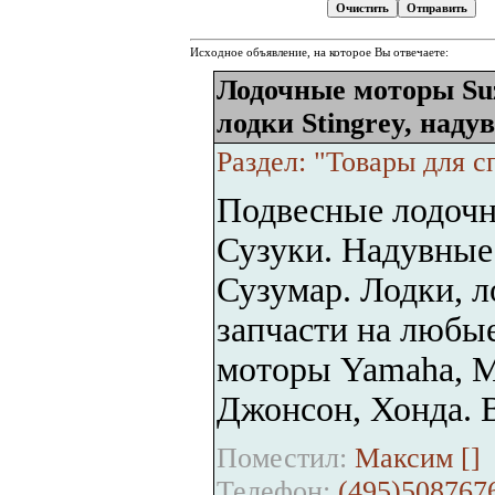
Исходное объявление, на которое Вы отвечаете:
Лодочные моторы Suz
лодки Stingrey, наду
Раздел: "Товары для с
Подвесные лодочны
Сузуки. Надувные 
Сузумар. Лодки, 
запчасти на любы
моторы Yamaha, Me
Джонсон, Хонда. В
Поместил:
Максим [
]
Телефон:
(495)508767