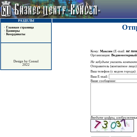
РАЗДЕЛЫ
Отпр
•
Главная страница
•
Баннеры
•
Координаты
не по
Кому:
Максим
(E-mail:
Организация:
Водномоторный
Design by Consul
Не забудьте указать контактн
2022
Отправитель (контактное лицо)
Ваш телефон (с кодом города)
Ваш E-mail:
Ваше сообщение:
Введите цифры, изображенные