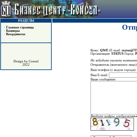
РАЗДЕЛЫ
Отпр
•
Главная страница
•
Баннеры
•
Координаты
Кому:
QWE
(E-mail:
status@7
Организация:
STATUS
Город:
Р
Не забудьте указать контактн
Design by Consul
Отправитель (контактное лицо)
2022
Ваш телефон (с кодом города)
Ваш E-mail:
Ваше сообщение:
Введите цифры, изображенные