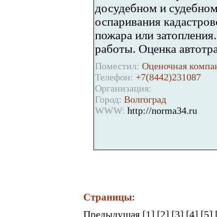
досудебном и судебном
оспаривания кадастров
пожара или затопления
работы. Оценка автотр
Поместил:
Оценочная компан
Телефон:
+7(8442)231087
Организация:
Город:
Волгоград
WWW:
http://norma34.ru
Страницы:
Предыдущая
[1]
[2]
[3]
[4]
[5]