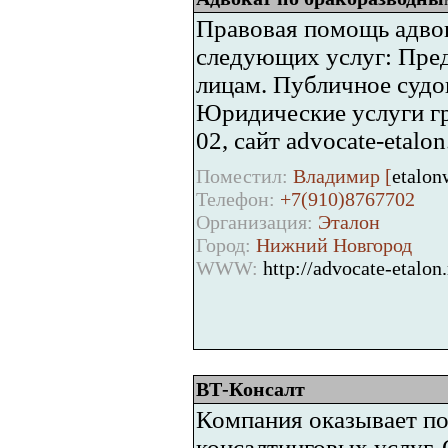
Правовая помощь адвок
следующих услуг: Пре
лицам. Публичное судо
Юридические услуги гр
02, сайт advocate-etalon
Поместил:
Владимир [
etalo
Телефон:
+7(910)8767702
Организация:
Эталон
Город:
Нижний Новгород
WWW:
http://advocate-etalon.
ВТ-Консалт
Компания оказывает по
консалтинговых услуг.