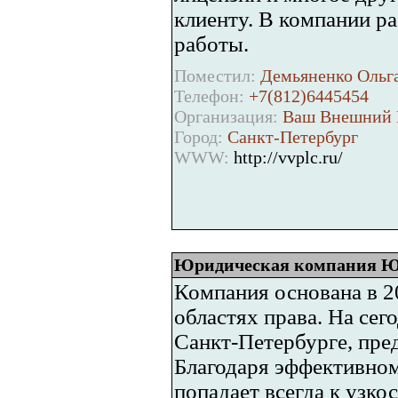
клиенту. В компании р
работы.
Поместил:
Демьяненко Ольга
Телефон:
+7(812)6445454
Организация:
Ваш Внешний 
Город:
Санкт-Петербург
WWW:
http://vvplc.ru/
Юридическая компания 
Компания основана в 2
областях права. На сег
Санкт-Петербурге, пред
Благодаря эффективном
попадает всегда к узко