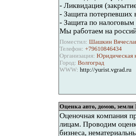
- Ликвидация (закрыти
- Защита потерпевших в
- Защита по налоговым
Мы работаем на росси
Поместил:
Шашкин Вячеслав
Телефон:
+79610846434
Организация:
Юридическая 
Город:
Волгоград
WWW:
http://yurist.vgrad.ru
Оценка авто, домов, земли
Оценочная компания пр
лицам. Проводим оценк
бизнеса, нематериальны