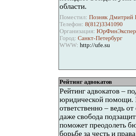
области.
Поместил:
Позняк Дмитрий П
Телефон:
8(812)3341090
Организация:
ЮрФинЭкспер
Город:
Санкт-Петербург
WWW:
http://ufe.su
Рейтинг адвокатов
Рейтинг адвокатов – п
юридической помощи. 
ответственно – ведь от
даже свобода подзащит
поможет преодолеть бю
борьбе за честь и права