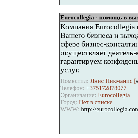
Еurocollegia - помощь в в
Компания Eurocollegia 
Вашего бизнеса и выхо
сфере бизнес-консалти
осуществляет деятельн
гарантируем конфиденц
услуг.
Поместил:
Янис Пикманис [
Телефон:
+375172878077
Организация:
Еurocollegia
Город:
Нет в списке
WWW:
http://eurocollegia.co