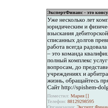
ЭкспертФинанс - это консу
Уже несколько лет ком
юридическим и физичес
взыскания дебиторской
списанных долгов прев
работа всегда радовал
– это команда квалифи
полный комплекс услуг
вопросам, до представи
учреждениях и арбитра
жизнь, обращайтесь пр
Сайт http://spishem-dolg
Поместил:
Мария [
]
Телефон:
88129298595
Организация:
Эксперт Фина