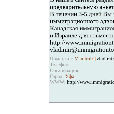
предварительную анкет
В течении 3-5 дней Вы
иммиграционного адвок
Канадская иммиграцион
и Израиле для совместн
http://www.immigrationt
vladimir@immigrationto
Поместил:
Vladimir [
vladimi
Телефон:
Организация:
Город:
Уфа
WWW:
http://www.immigratio