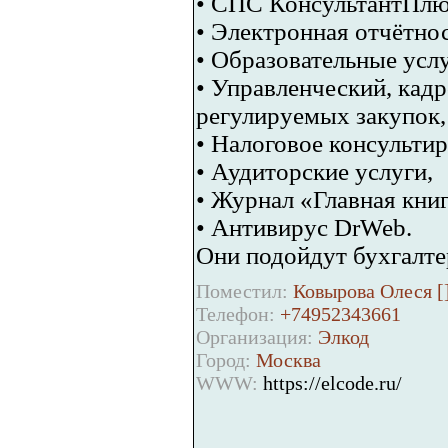
• СПС КонсультантПлю
• Электронная отчётно
• Образовательные усл
• Управленческий, кадр
регулируемых закупок,
• Налоговое консультир
• Аудиторские услуги,
• Журнал «Главная книг
• Антивирус DrWeb.
Они подойдут бухгалте
Поместил:
Ковырова Олеся [
Телефон:
+74952343661
Организация:
Элкод
Город:
Москва
WWW:
https://elcode.ru/