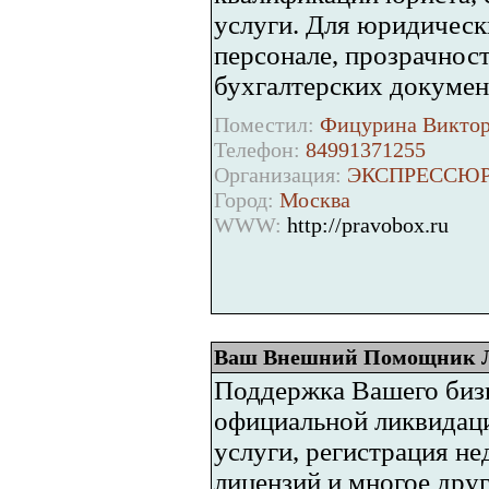
услуги. Для юридически
персонале, прозрачнос
бухгалтерских докумен
Поместил:
Фицурина Виктори
Телефон:
84991371255
Организация:
ЭКСПРЕССЮ
Город:
Москва
WWW:
http://pravobox.ru
Ваш Внешний Помощник Л
Поддержка Вашего бизн
официальной ликвидац
услуги, регистрация не
лицензий и многое дру