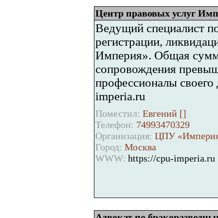
Центр правовых услуг Им
Ведущий специалист по
регистрации, ликвидац
Империя». Общая сумм
сопровождения превыш
профессионалы своего д
imperia.ru
Поместил:
Евгений [
]
Телефон:
74993470329
Организация:
ЦПУ «Импери
Город:
Москва
WWW:
https://cpu-imperia.ru
Адвокат по бракоразводны