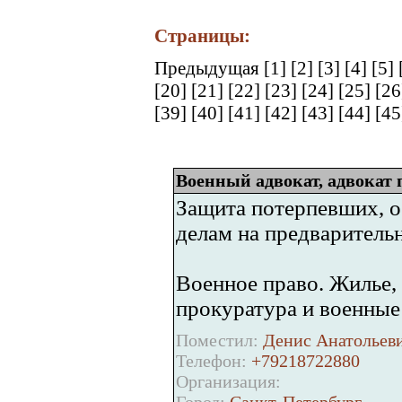
Страницы:
Предыдущая
[1]
[2]
[3]
[4]
[5]
[20]
[21]
[22]
[23]
[24]
[25]
[2
[39]
[40]
[41]
[42]
[43]
[44]
[4
Военный адвокат, адвокат 
Защита потерпевших, 
делам на предварительн
Военное право. Жилье,
прокуратура и военные
Поместил:
Денис Анатольеви
Телефон:
+79218722880
Организация: