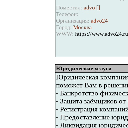
Поместил:
advo [
]
Телефон:
Организация:
advo24
Город:
Москва
WWW:
https://www.advo24.ru
Юридические услуги
Юридическая компания
поможет Вам в решени
- Банкротство физичес
- Защита заёмщиков от 
- Регистрация компани
- Предоставление юрид
- Ликвидация юридиче