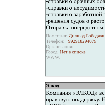
-справки о брачных обя
-справки о несудимости
-справки о заработной 
-решения судов о раст
Отправка посредством 
Поместил:
Дилшод Бободжан
Телефон:
+992918294079
Организация:
Город:
Нет в списке
WWW:
Элкод
Компания «ЭЛКОД» все
правовую поддержку. Н