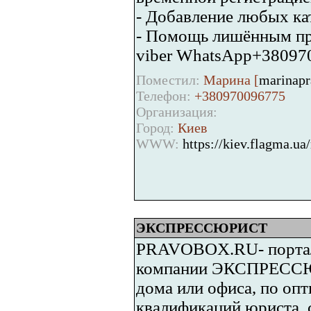
- Добавление любых кате
- Помощь лишённым п
viber WhatsApp+38097
Поместил:
Марина [
marinap
Телефон:
+380970096775
Организация:
Город:
Киев
WWW:
https://kiev.flagma.u
ЭКСПРЕССЮРИСТ
PRAVOBOX.RU- портал
компании ЭКСПРЕССЮР
дома или офиса, по опт
квалификаций юриста, с