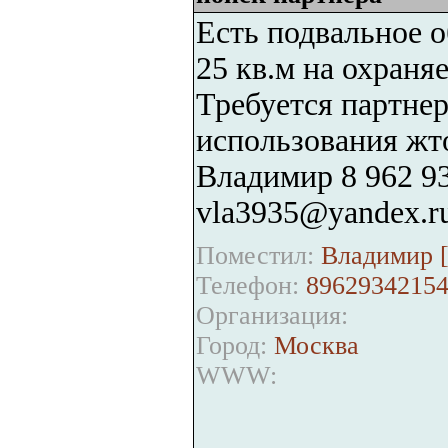
Есть подвальное 
25 кв.м на охраня
Требуется партне
использования жт
Владимир 8 962 93
vla3935@yandex.r
Поместил:
Владимир 
Телефон:
8962934215
Организация:
Город:
Москва
WWW: