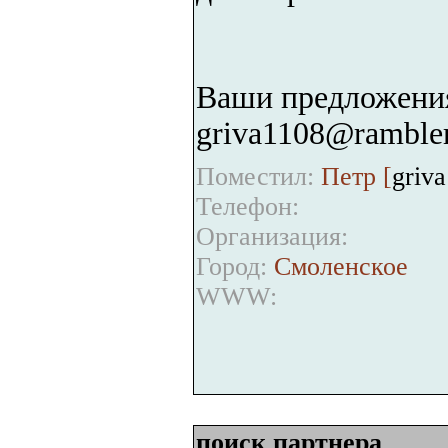
Ваши предложения
griva1108@rambler
Поместил:
Петр [
griv
Телефон:
Организация:
Город:
Смоленское
WWW:
поиск партнера