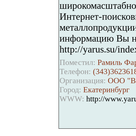
широкомасштабном
Интернет-поисков
металлопродукци
информацию Вы на
http://yarus.su/inde
Поместил:
Рамиль Фар
Телефон:
(343)362361
Организация:
ООО "Вс
Город:
Екатеринбург
WWW:
http://www.yar