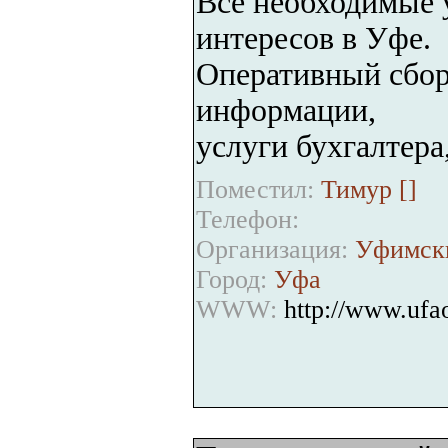
Все необходимые 
интересов в Уфе.
Оперативный сбо
информации,
услуги бухгалтера,
Поместил:
Тимур [
]
Телефон:
Организация:
Уфимск
Город:
Уфа
WWW:
http://www.ufao