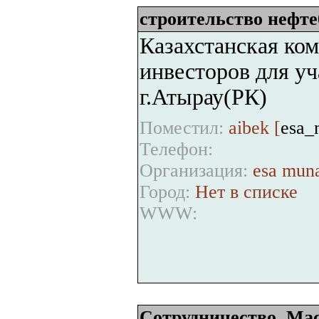
строительство нефт
Казахстанская ко
инвесторов для уч
г.Атырау(РК)
Поместил:
aibek [
esa_
Телефон:
Организация:
esa muna
Город:
Нет в списке
WWW:
Сотрудничество, Мас