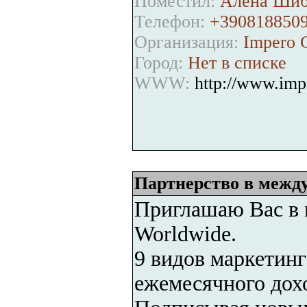
Поместил:
Алёна Шиб
Телефон:
+390818850
Организация:
Impero C
Город:
Нет в списке
WWW:
http://www.imp
Партнерство в межд
Приглашаю Вас в
Worldwide.
9 видов маркетин
ежемесячного дохо