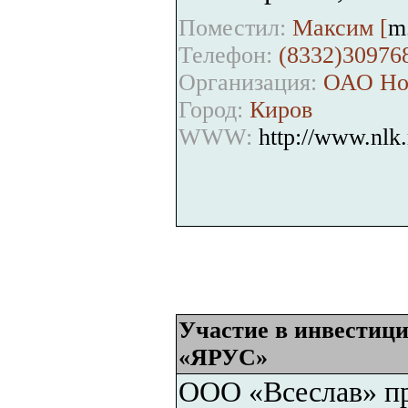
Поместил:
Максим [
m
Телефон:
(8332)30976
Организация:
ОАО Нов
Город:
Киров
WWW:
http://www.nlk.
Участие в инвестиц
«ЯРУС»
ООО «Всеслав» пр