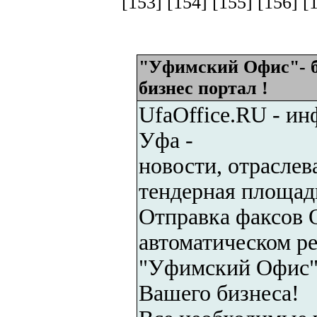
[153]
[154]
[155]
[156]
[
"Уфимский Офис"- 
бизнес портал !
UfaOffice.RU - и
Уфа -
новости, отраслев
тендерная площад
Отправка факсов On
автоматическом р
"Уфимский Офис" 
Вашего бизнеса!