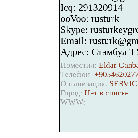
Icq: 291320914
ooVoo: rusturk
Skype: rusturkeygr
Email: rusturk@gm
Адрес: Стамбул 
Поместил:
Eldar Ganba
Телефон:
+905462027
Организация:
SERVIC
Город:
Нет в списке
WWW: