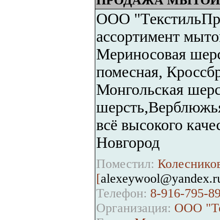
ПРОДАЖА МЫТОЙ
ООО "ТекстильПр
ассортимент мытой
Мериносовая шерс
помесная, Кроссб
Монгольская шерст
шерсть,Верблюжья
всё высокого каче
Новгород
Поместил:
Колесников
[
alexeywool@yandex.r
Телефон:
8-916-795-89
Организация:
ООО "Те