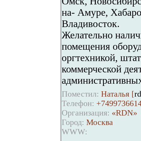
Омск, Новосибирс
на- Амуре, Хабар
Владивосток.
Желательно налич
помещения оборуд
оргтехникой, шта
коммерческой дея
административных
Поместил:
Наталья [
r
Телефон:
+749973661
Организация:
«RDN»
Город:
Москва
WWW: