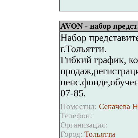
AVON - набор предст
Набор представит
г.Тольятти.
Гибкий график, к
продаж,регистрац
пенс.фонде,обучен
07-85.
Поместил:
Секачева Н
Телефон:
Организация:
Город:
Тольятти