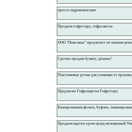
пресса гидравлические
Продаем гофротару, гофролисты
ООО "Поволжье" предлогает по низким цена
Срочно продам бумагу, дёшево!
Пластиковые ручки для упаковки от произво
Предлагаю Гофрокартон Гофротару
Кашированная фольга, буфлен, ламинированн
Продаем картон хром-эрзац мелованный Ун