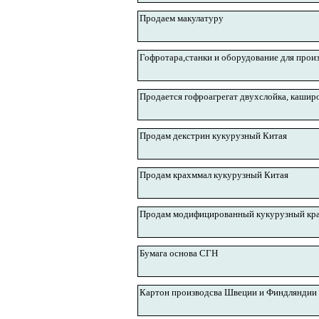
Продаем макулатуру
Гофротара,станки и оборудование для прои
Продается гофроагрегат двухслойка, каширо
Продам декстрин кукурузный Китая
Продам крахммал кукурузный Китая
Продам модифицированный кукурузный кра
Бумага основа СГН
Картон производсва Швеции и Финдляндии