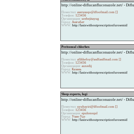
http://online-diflucanfluconazole.net/ - Dif
Поместил:
aserusuqo@dfoofmail.com [
]
Телефон:
123456
Организация:
urebejitayug
Город:
Ашгабат
WWW:
http://lasixwithoutprescriptionfurosemid
Peritoneal chlorhex
http://online-diflucanfluconazole.net/ - Dif
Поместил:
afihhefoy@asdfasdfmail.com [
]
Телефон:
123456
Организация:
auxedij
Город:
Казань
WWW:
http://lasixwithoutprescriptionfurosemid
Sleep experts, logi
http://online-diflucanfluconazole.net/ - Dif
Поместил:
uyubayiri@dfoofmail.com [
]
Телефон:
123456
Организация:
epulonoqul
Город:
Улан-Удэ
WWW:
http://lasixwithoutprescriptionfurosemid