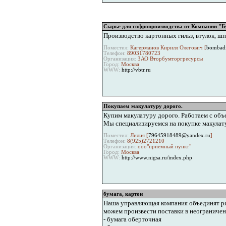
Сырье для гофропроизводства от Компании "
Производство картонных гильз, втулок, ш
Поместил:
Кагерманов Кирилл Олегович [
bombadi
Телефон:
89031780723
Организация:
ЗАО Вторбумторгресурсы
Город:
Москва
WWW:
http://vbtr.ru
Покупаем макулатуру дорого.
Купим макулатуру дорого. Работаем с объе
Мы специализируемся на покупке макулату
Поместил:
Лилия [
79645918489@yandex.ru
]
Телефон:
8(925)2721210
Организация:
ооо"приемный пункт"
Город:
Москва
WWW:
http://www.nigsa.ru/index.php
бумага, картон
Наша управляющая компания объединят ря
можем произвести поставки в неогранич
- бумага оберточная