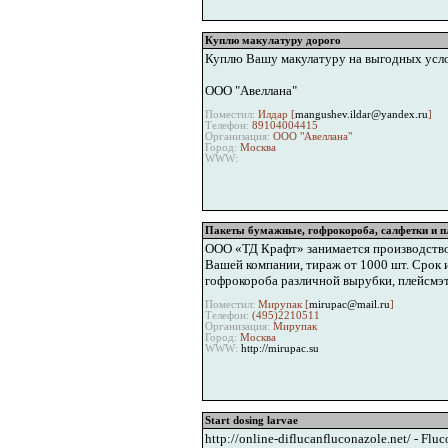
Куплю макулатуру дорого
Куплю Вашу макулатуру на выгодных услов
ООО "Авеллана"
Поместил:
Илдар [
mangushev.ildar@yandex.ru
]
Телефон:
89104004415
Организация:
ООО "Авеллана"
Город:
Москва
WWW:
Пакеты бумажные, гофрокороба, салфетки и 
ООО «ТД Крафт» занимается производством 
Вашей компании, тираж от 1000 шт. Срок и
гофрокороба различной вырубки, плейсмэт
Поместил:
Мирупак [
mirupac@mail.ru
]
Телефон:
(495)2210511
Организация:
Мирупак
Город:
Москва
WWW:
http://mirupac.su
Start dosing larvae
http://online-diflucanfluconazole.net/ - Flu