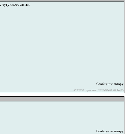
 чугунного литья
Сообщение автору
#127853. прислано 2020-08-20 20:14:05
Сообщение автору