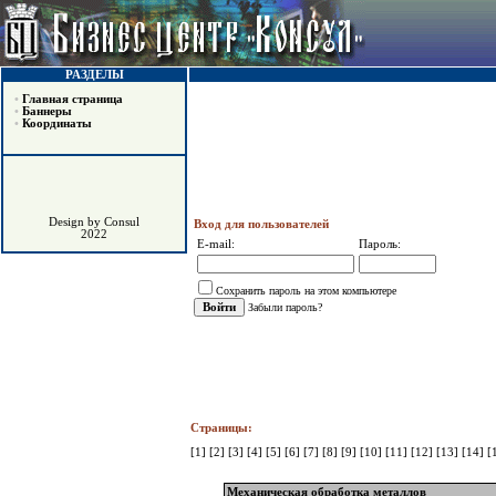
РАЗДЕЛЫ
•
Главная страница
•
Баннеры
•
Координаты
Design by Consul
Вход для пользователей
2022
E-mail:
Пароль:
Сохранить пароль на этом компьютере
Забыли пароль?
Страницы:
[1]
[2]
[3]
[4]
[5]
[6]
[7]
[8]
[9]
[10]
[11]
[12]
[13]
[14]
[
Механическая обработка металлов