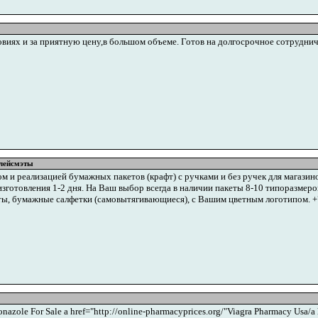
иях и за приятную цену,в большом объеме. Готов на долгосрочное сотрудниче
плейсмэты
и реализацией бумажных пакетов (крафт) с ручками и без ручек для магазинов,
зготовления 1-2 дня. На Ваш выбор всегда в наличии пакеты 8-10 типоразмеров
ы, бумажные салфетки (самовытягивающиеся), с Вашим цветным логотипом. +7 
conazole For Sale a href="http://online-pharmacyprices.org/"Viagra Pharmacy Usa/a 