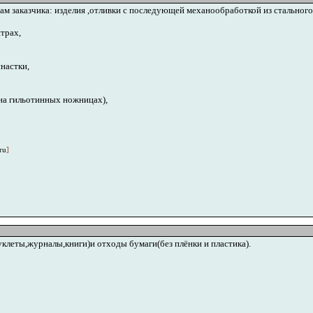
 заказчика: изделия ,отливки с последующей механообработкой из стального,
трах,
настки,
 на гильотинных ножницах),
ru
]
клеты,журналы,книги)и отходы бумаги(без плёнки и пластика).