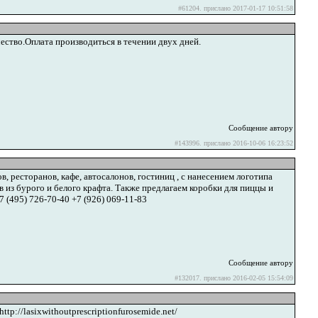
#61204. прислано 2017-01-17 10:51:58
ство.Оплата производиться в течении двух дней.
Сообщение автору
#143996. прислано 2016-10-06 16:23:52
 ресторанов, кафе, автосалонов, гостиниц , с нанесением логотипа
 из бурого и белого крафта. Также предлагаем коробки для пиццы и
(495) 726-70-40 +7 (926) 069-11-83
Сообщение автору
#132017. прислано 2016-02-05 15:54:09
http://lasixwithoutprescriptionfurosemide.net/