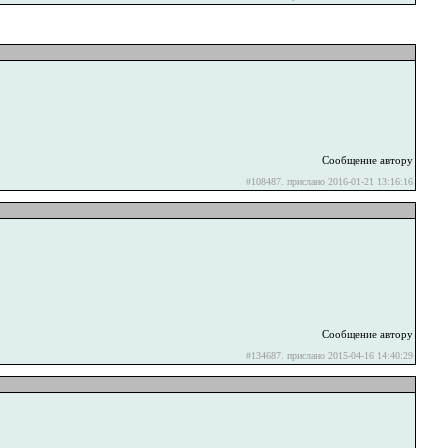
Сообщение автору
#108487. прислано 2016-01-21 13:16:16
Сообщение автору
#134687. прислано 2015-04-16 14:40:29