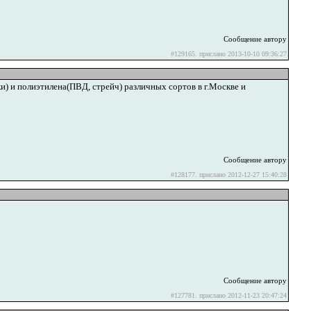
Сообщение автору
#129165. прислано 2013-10-10 09:36:27
) и полиэтилена(ПВД, стрейч) различных сортов в г.Москве и
Сообщение автору
#128177. прислано 2012-12-27 15:40:28
Сообщение автору
#127781. прислано 2012-11-23 20:47:24