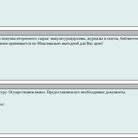
окупка вторичного сырья: макулатуры(архивы, журналы и газеты, библиотеки
илен принимается по Максимально выгодной для Вас цене!
туру. Осуществляем вывоз. Предоставляем все необходимые документы.
om
]