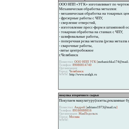
ООО НПП «УГК» изготавливает по чертежам
Механическая обработка металлов:
- механическая обработка на токарных цен
- фрезерные работы с ЧПУ,
- сверление отверстий,
- изготовление пресс-форм и штамповой ос
- токарная обработка на станках с ЧПУ,
- шлифовальные работы,
- поперечная резка металла (резка металла
- сварочные работы,
-литье центробежное
г.Челябинск
Поместил:
ООО НПП УГК [
mehanichka174@mail.
Телефон:
89080814740
Организация:
Город:
Челябинск
WWW:
http://www.uralgk.ru
покупка вторичного сырья
Покупаем макулатуру(газеты,рекламные бу
Поместил:
Андрей [
adriano1973@mail.ru
]
Телефон:
89160088816
Организация:
МакПодольск
Город:
Москва
WWW: