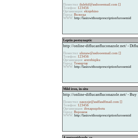
Поместил:
ilulehif@asdooeemail.com [
]
Телефон:
123456
Организация:
ekisjehino
Город:
Вологда
WWW:
http://lasixwithoutprescriptionfurosemid
Leptin postsynaptic
http://online-diflucanfluconazole.net/ - Dif
Поместил:
ulunaw@asdooeemail.com [
]
Телефон:
123456
Организация:
arerehiqiku
Город:
Темиртау
WWW:
http://lasixwithoutprescriptionfurosemid
Mild iron, in-situ
http://online-diflucanfluconazole.net/ - Bu
Поместил:
oauxoje@asdfasdfmail.com [
]
Телефон:
123456
Организация:
ifexapuqobotu
Город:
Воронеж
WWW:
http://lasixwithoutprescriptionfurosemid
A metronidazole, sa