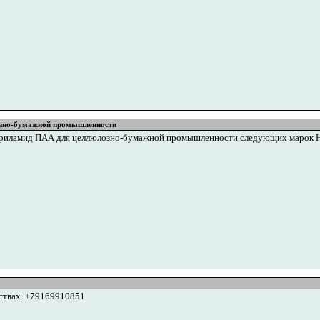
зно-бумажной промышленности
криламид ПАА для целлюлозно-бумажной промышленности следующих марок Н-0
ствах. +79169910851