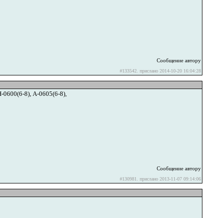
Сообщение автору
#133542. прислано 2014-10-20 16:04:28
600(6-8), А-0605(6-8),
Сообщение автору
#130981. прислано 2013-11-07 09:14:06