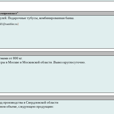
Бумпромпласт"
пулей. Подарочные тубусы, комбинированная банка.
l1@rambler.ru
]
мами от 800 кг.
ры в Москве и Московской области .Вывоз круглосуточно.
д производства в Свердловской области
енном объеме, следующею продукцию: