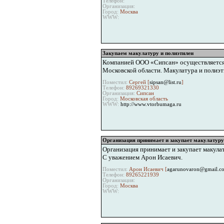
Телефон:
Организация:
Город:
Москва
WWW:
Закупаем макулатуру и полиэтилен
Компанией ООО «Сипсан» осуществляется п
Московской области. Макулатура и полиэт
Поместил:
Сергей [
sipsan@list.ru
]
Телефон:
89269321330
Организация:
Сипсан
Город:
Московская область
WWW:
http://www.vtorbumaga.ru
Организация принимает и закупает макулатуру
Организация принимает и закупает макула
С уважением Арон Исаевич.
Поместил:
Арон Исаевич [
agarunovaron@gmail.c
Телефон:
89265221939
Организация:
Город:
Москва
WWW: