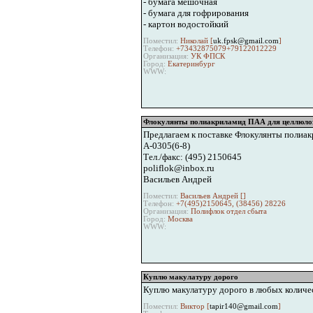
- бумага мешочная
- бумага для гофрирования
- картон водостойкий
Поместил:
Николай [
uk.fpsk@gmail.com
]
Телефон:
+73432875079+79122012229
Организация:
УК ФПСК
Город:
Екатеринбург
WWW:
Флокулянты полиакриламид ПАА для целлюло
Предлагаем к поставке Флокулянты полиа
А-0305(6-8)
Тел./факс: (495) 2150645
poliflok@inbox.ru
Васильев Андрей
Поместил:
Васильев Андрей [
]
Телефон:
+7(495)2150645, (38456) 28226
Организация:
Полифлок отдел сбыта
Город:
Москва
WWW:
Куплю макулатуру дорого
Куплю макулатуру дорого в любых количе
Поместил:
Виктор [
tapir140@gmail.com
]