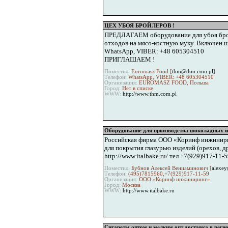
ЦЕХ УБОЯ БРОЙЛЕРОВ !
ПРЕДЛАГАЕМ оборудование для убоя бройлер
отходов на мясо-костную муку. Включен ш
WhatsApp, VIBER: +48 605304510
ПРИГЛАШАЕМ !
Поместил:
Euromasz Food [
thm@thm.com.pl
]
Телефон:
WhatsApp, VIBER: +48 605304510
Организация:
EUROMASZ FOOD, Польша
Город:
Нет в списке
WWW:
http://www.thm.com.pl
Оборудование для производства шоколадных и
Российская фирма ООО «Коринф инжинири
для покрытия глазурью изделий (орехов, 
http://www.italbake.ru/ тел +7(929)917-11-5
Поместил:
Бубнов Алексей Вениаминович [
alexey
Телефон:
(495)7815960,+7(929)917-11-59
Организация:
ООО «Коринф инжиниринг»
Город:
Москва
WWW:
http://www.italbake.ru
Сигареты оптом и мелким опт доставка в реги