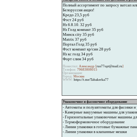
Полный ассортимент по запросу ватсап или
Белоруссия акциз!
Кредо 23,5 руб
Фэст 24 руб
Нз 6.8.10. 32 руб
Нз Голд компакт 35 руб
Минск city 35 руб
Matrix 37 руб
Портал Голд 35 руб
Фэст компакт кр/син 28 руб
Нз кс голд 34 руб
Форт слим 34 руб
Поместил:
Александр [
rus77opt@mail.ru
]
Телефон:
79683808015
Организация:
Город:
Москва
WWW:
https://t.me/Tabakerka77
Упаковочное и фасовочное оборудование
- Автоматы и полуавтоматы для фасовки и
- Камерные вакуумные машины для упаков
- Горизонтальные упаковочные машины для
- Термоформовочное оборудование
- Линии упаковки в готовые бумажные паке
- Линии упаковки в клапанные мешки