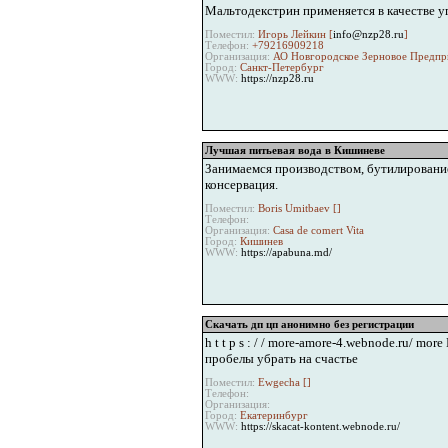
Мальтодекстрин применяется в качестве уг
Поместил:
Игорь Лейкин [
info@nzp28.ru
]
Телефон:
+79216909218
Организация:
АО Новгородское Зерновое Предпр
Город:
Санкт-Петербург
WWW:
https://nzp28.ru
Лучшая питьевая вода в Кишиневе
Занимаемся производством, бутилированием
консервация.
Поместил:
Boris Umitbaev [
]
Телефон:
Организация:
Casa de comert Vita
Город:
Кишинев
WWW:
https://apabuna.md/
Скачать дп цп анонимно без регистрации
h t t p s : / / more-amore-4.webnode.ru/ mor
пробелы убрать на счастье
Поместил:
Ewgecha [
]
Телефон:
Организация:
Город:
Екатеринбург
WWW:
https://skacat-kontent.webnode.ru/