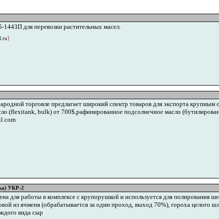
5-1443П для перевозки растительных масел.
.ru
]
одной торговле предлагает широкий спектр товаров для экспорта крупным оп
 (flexitank, bulk) от 700$,рафинированное подсолнечное масло (бутилирован
l.com
а) УКР-2
а для работы в комплексе с крупорушкой и используется для полирования шел
овой из ячменя (обрабатывается за один проход, выход 70%), гороха целого ш
аждого вида сыр