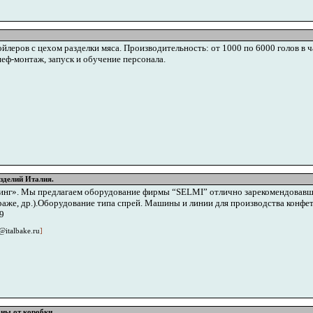
ов с цехом разделки мяса. Производительность: от 1000 по 6000 голов в час
еф-монтаж, запуск и обучение персонала.
зделий Италия.
нг». Мы предлагаем оборудование фирмы “SELMI” отлично зарекомендовавш
драже, др.).Оборудование типа спрей. Машины и линии для производства конфе
9
@italbake.ru
]
оны от коробки