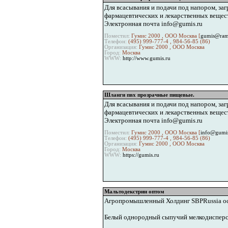
Для всасывания и подачи под напором, заг
фармацевтических и лекарственных веществ
Электронная почта info@gumis.ru
Поместил:
Гумис 2000 , ООО Москва [
gumis@ramb
Телефон:
(495) 999-777-4 , 984-56-85 (86)
Организация:
Гумис 2000 , ООО Москва
Город:
Москва
WWW:
http://www.gumis.ru
Шланги пвх прозрачные пищевые.
Для всасывания и подачи под напором, заг
фармацевтических и лекарственных веществ
Электронная почта info@gumis.ru
Поместил:
Гумис 2000 , ООО Москва [
info@gumis
Телефон:
(495) 999-777-4 , 984-56-85 (86)
Организация:
Гумис 2000 , ООО Москва
Город:
Москва
WWW:
https://gumis.ru
Мальтодекстрин оптом
Агропромышленный Холдинг SBPRussia осу
Белый однородный сыпучий мелкодисперсн