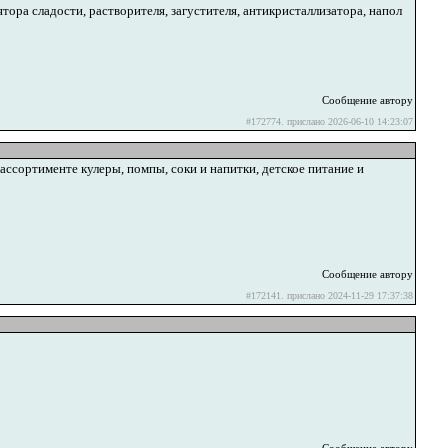
тора сладости, растворителя, загустителя, антикристаллизатора, напол
Сообщение автору
#172774. прислано 2026-06-10 14:23:07
ассортименте кулеры, помпы, соки и напитки, детское питание и
Сообщение автору
#172141. прислано 2024-11-29 17:37:38