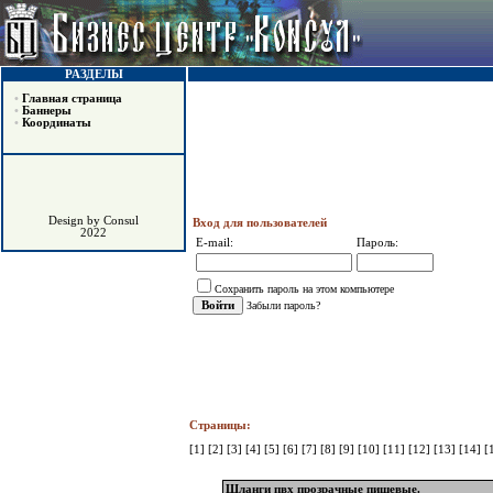
РАЗДЕЛЫ
•
Главная страница
•
Баннеры
•
Координаты
Design by Consul
Вход для пользователей
2022
E-mail:
Пароль:
Сохранить пароль на этом компьютере
Забыли пароль?
Страницы:
[1]
[2]
[3]
[4]
[5]
[6]
[7]
[8]
[9]
[10]
[11]
[12]
[13]
[14]
[
Шланги пвх прозрачные пищевые.