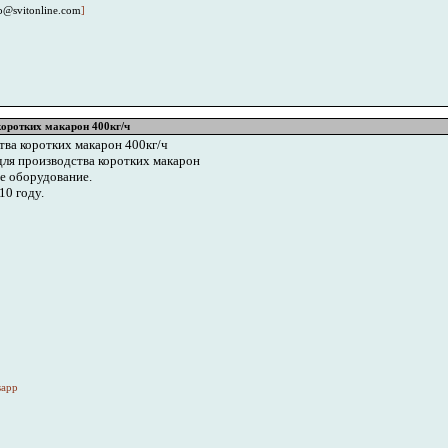
@svitonline.com
]
оротких макарон 400кг/ч
ва коротких макарон 400кг/ч
ля производства коротких макарон
е оборудование.
10 году.
]
sapp