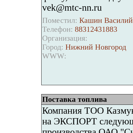
vek@mtc-nn.ru
Поместил:
Кашин Василий 
Телефон:
88312431883
Организация:
Город:
Нижний Новгород
WWW:
Поставка топлива
Компания ТОО Казмун
на ЭКСПОРТ следующ
производства ОАО "С