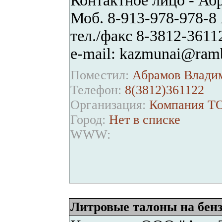
Контактное лицо - Аб
Моб. 8-913-978-978-8
тел./факс 8-3812-3611
e-mail: kazmunai@ramb
Поместил:
Абрамов Владим
Телефон:
8(3812)361122
Организация:
Компания ТО
Город:
Нет в списке
WWW:
Литровые талоны на бен