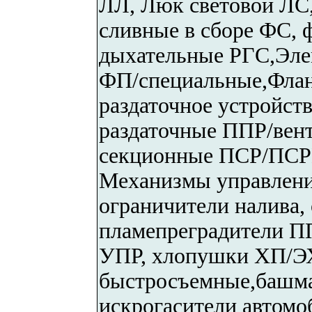
ЛЛ, Люк световой ЛС
сливные в сборе ФС, 
дыхательные РГС,Эл
ФП/специальные,Флан
раздаточное устройст
раздаточные ППР/ве
секционные ПСР/ПСР
Механизмы управлени
ограничители налива
пламепреградители П
УПР, хлопушки ХП/ЭХ
быстросъемные,башма
искрогасители автомо