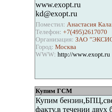
www.exopt.ru
kd@exopt.ru
Поместил:
Анастасия Кала
Телефон:
+7(495)2617070
Организация:
ЗАО "ЭКСИ
Город:
Москва
WWW:
http://www.exopt.ru
Купим ГСМ
Купим бензин,БПЦ,све
факту,в течении двух 