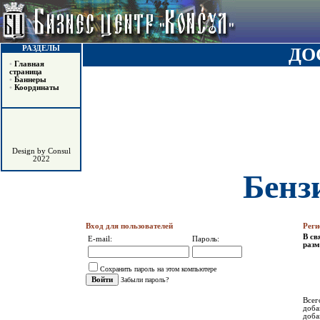
РАЗДЕЛЫ
ДО
•
Главная
страница
•
Баннеры
•
Координаты
Design by Consul
2022
Бенз
Вход для пользователей
Реги
В св
E-mail:
Пароль:
разм
Сохранить пароль на этом компьютере
Забыли пароль?
Всег
доба
доба