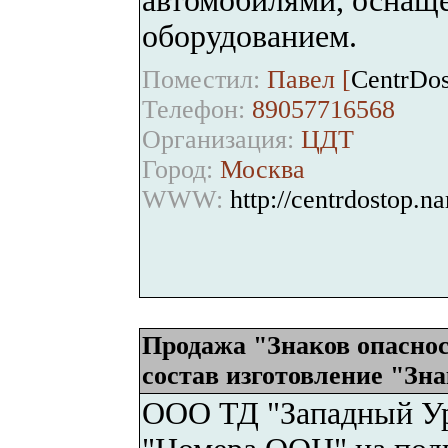
автомобилями, оснащ
оборудованием.
Поместил:
Павел [
CentrDo
Телефон:
89057716568
Организация:
ЦДТ
Город:
Москва
WWW:
http://centrdostop.na
Продажа "Знаков опасно
состав изготовление "Зна
ООО ТД "Западный Ура