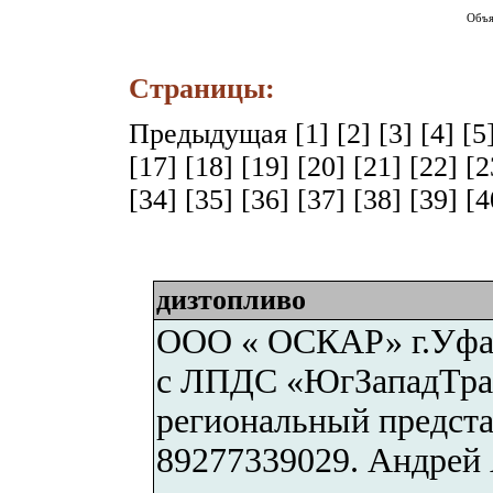
Объя
Страницы:
Предыдущая
[1]
[2]
[3]
[4]
[5
[17]
[18]
[19]
[20]
[21]
[22]
[
[34]
[35]
[36]
[37]
[38]
[39]
[
дизтопливо
ООО « ОСКАР» г.Уфа р
с ЛПДС «ЮгЗападТран
региональный предста
89277339029. Андрей