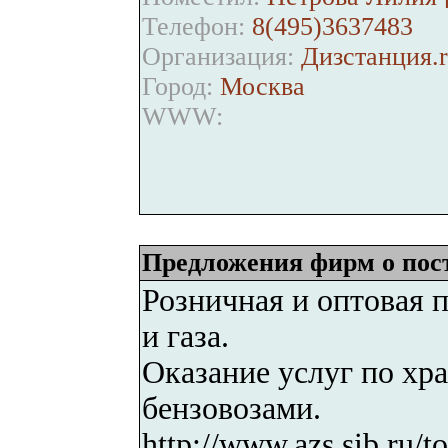
Телефон:
8(495)3637483
Организация:
Дизстанция.r
Город:
Москва
WWW:
Предложения фирм о пос
Розничная и оптовая 
и газа.
Оказание услуг по хр
бензовозами.
http://www.azs.sib.ru/t