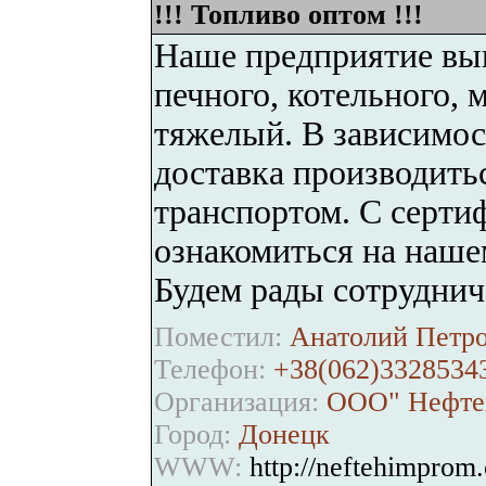
!!! Топливо оптом !!!
Наше предприятие вы
печного, котельного, 
тяжелый. В зависимос
доставка производить
транспортом. С серти
ознакомиться на нашем 
Будем рады сотруднич
Поместил:
Анатолий Петро
Телефон:
+38(062)3328534
Организация:
ООО" Нефте
Город:
Донецк
WWW:
http://neftehimprom.