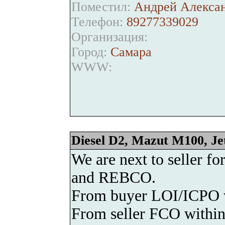
Поместил:
Андрей Алексан
Телефон:
89277339029
Организация:
Город:
Самара
WWW:
Diesel D2, Mazut M100, J
We are next to seller 
and REBCO.
From buyer LOI/ICPO w
From seller FCO within