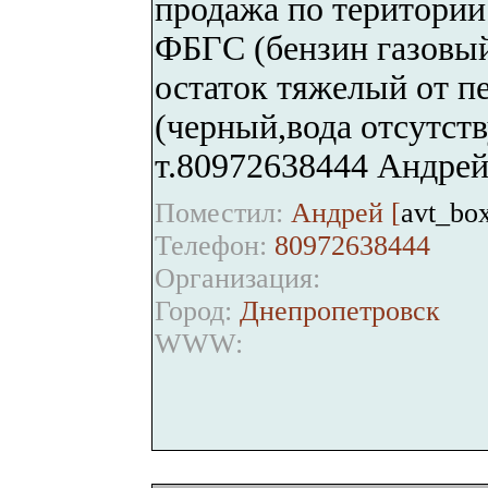
продажа по територии
ФБГС (бензин газовый
остаток тяжелый от пе
(черный,вода отсутст
т.80972638444 Андре
Поместил:
Андрей [
avt_bo
Телефон:
80972638444
Организация:
Город:
Днепропетровск
WWW: