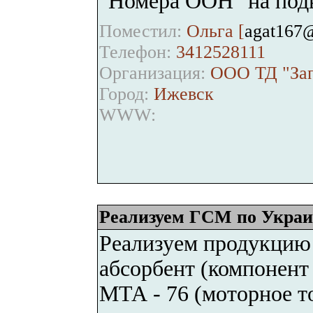
"Номера ООН" на подв
Поместил:
Ольга [
agat167@
Телефон:
3412528111
Организация:
ООО ТД "Зап
Город:
Ижевск
WWW:
Реализуем ГСМ по Украи
Реализуем продукцию
абсорбент (компонент
МТА - 76 (моторное т