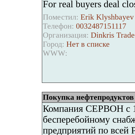
For real buyers deal clo
Поместил:
Erik Klyshbayev 
Телефон:
0032487151117
Организация:
Dinkris Trad
Город:
Нет в списке
WWW:
Покупка нефтепродуктов
Компания СЕРВОН с 19
бесперебойному снаб
предприятий по всей 