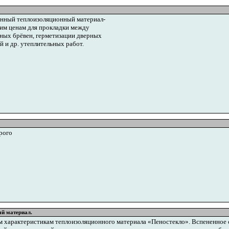
енный теплоизоляционный материал-
им ценам для прокладки между
нных брёвен, герметизации дверных
й и др. утеплительных работ.
рого
й материал.
им характеристикам теплоизоляционного материала «Пеностекло». Вспененное