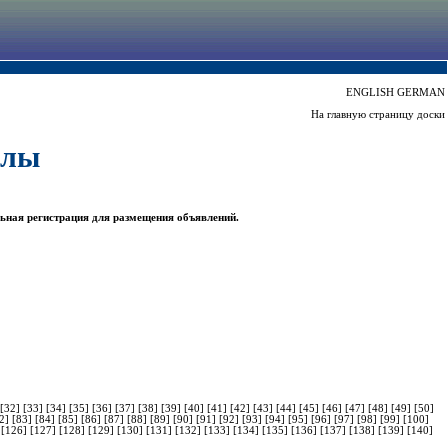
ENGLISH
GERMAN
На главную страницу доски
алы
ьная регистрация для размещения объявлений.
[32]
[33]
[34]
[35]
[36]
[37]
[38]
[39]
[40]
[41]
[42]
[43]
[44]
[45]
[46]
[47]
[48]
[49]
[50]
82]
[83]
[84]
[85]
[86]
[87]
[88]
[89]
[90]
[91]
[92]
[93]
[94]
[95]
[96]
[97]
[98]
[99]
[100]
]
[126]
[127]
[128]
[129]
[130]
[131]
[132]
[133]
[134]
[135]
[136]
[137]
[138]
[139]
[140]