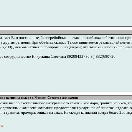
агает Вам постоянные, бесперебойные поставки пеноблока собственного прои
в другие регионы. При объёмах скидки .Также занимаемся реализацией цемента
75,200) , межкомнатных шпонированных дверей( итальянский шпон) и проника
ое сотрудничество Никуткина Светлана 89208432780,8(4832)680726.
идов камня на складе в Москве. Средства для камня
ий выбор эксклюзивного натурального камня – мрамора, гранита, оникса, трав
одственный комплекс компании предоставляет услуги по облицовке, отделке л
из гранита, мрамора, оникса на заказ. На складе компании всегда более 250 вид
икс