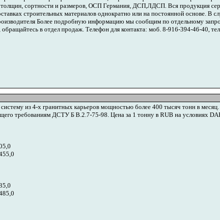
х толщин, сортности и размеров, ОСП Германия, ДСП,ЛДСП. Вся продукция се
ставках строительных материалов однократно или на постоянной основе. В с
 производителя Более подробную информацию мы сообщим по отдельному запро
 обращайтесь в отдел продаж. Телефон для контакта: моб. 8-916-394-46-40, тел
 систему из 4-х гранитных карьеров мощностью более 400 тысяч тонн в меся
его требованиям ДСТУ Б В.2.7-75-98. Цена за 1 тонну в RUB на условиях DAF
05,0
455,0
35,0
485,0