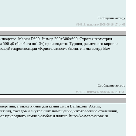
Сообщение автору
#94818. прислано 2008-06-16 17:14:03
зводства. Марки D600. Размер 200х300х600. Строгая геометрия.
 500 д0 (биг-беги по1.5т) производства Турция, различного кирпича
ющей гидроизоляции «Кристаллизол». Звоните и мы всегда Вам
Сообщение автору
#94810. прислано 2008-06-16 14:49:33
ертина, а также химии для камня фирм Bellinzoni, Akemi,
естниц, фасадов и внутренних помещений, изготовлению столешниц,
ов природного камня в слэбах и плитке. http://www.newstone.ru