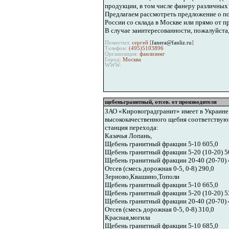
продукции, в том числе фанеру различны
Предлагаем рассмотреть предложение о по
России со склада в Москве или прямо от
В случае заинтересованности, пожалуйста,
Поместил:
сергей [
fanera@fanliz.ru
]
Телефон:
(495)5103896
Организация:
фанлизинг
Город:
Москва
WWW:
щебеньгранитный, отсев. от производителя
ЗАО «Кировоградгранит» имеет в Украине
высококачественного щебня соответствующ
станция перехода:
Казачья Лопань,
Щебень гранитный фракции 5-10 605,0
Щебень гранитный фракции 5-20 (10-20) 5
Щебень гранитный фракции 20-40 (20-70) 
Отсев (смесь дорожная 0-5, 0-8) 290,0
Зерново,Квашино,Тополи
Щебень гранитный фракции 5-10 665,0
Щебень гранитный фракции 5-20 (10-20) 5
Щебень гранитный фракции 20-40 (20-70) 
Отсев (смесь дорожная 0-5, 0-8) 310,0
Красная,могила
Щебень гранитный фракции 5-10 685,0