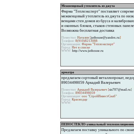
Межвенцовый утеплитель из джута
Фирма "Теплоэксперт" поставляет соврем
межвенцовый утеплитель из джута по низк
венцами стен домов из бруса и калиброва
и оконных блоков, стыков стеновых панеле
Возможна бесплатная доставка
Поместил:
Наталия [
juthouse@yandex.ru
]
Телефон:
8(910)8213088
Организация:
Фирма "Теплоэксперт"
Город:
Нет в списке
WWW:
http://www.juthouse.ru
арматра
предлагаем сортовый металлопрокат, недо
89034498059 Аркадий Валерьевич
Поместил:
Аркадий Валерьевич [
sis707@mail.ru
]
Телефон:
89034498059
Организация:
ооо "СтройИнвестСнаб"
Город:
Краснодар
WWW:
ПЕНОСТЕКЛО-уникальный теплоизоляционны
Предлагаем поставку уникального по сво