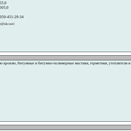
55,0
505,0
-050-451-29-34
it@ukr.net
]
ю кровлю, битумные и битумно-полимерные мастики, герметики, утеплители и