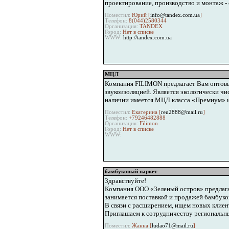
проектирование, производство и монтаж - 
Поместил:
Юрий [
info@tandex.com.ua
]
Телефон:
8(044)2580344
Организация:
TANDEX
Город:
Нет в списке
WWW:
http://tandex.com.ua
МЦЛ
Компания FILIMON предлагает Вам оптовы
звукоизоляцией. Является экологически чи
наличии имеется МЦЛ класса «Премиум» и 
Поместил:
Екатерина [
reu2888@mail.ru
]
Телефон:
+79246482888
Организация:
Filimon
Город:
Нет в списке
WWW:
бамбуковый паркет
Здравствуйте!
Компания ООО «Зеленый остров» предлагае
занимается поставкой и продажей бамбуков
В связи с расширением, ищем новых клиен
Приглашаем к сотрудничеству региональны
Поместил:
Жанна [
ludao71@mail.ru
]