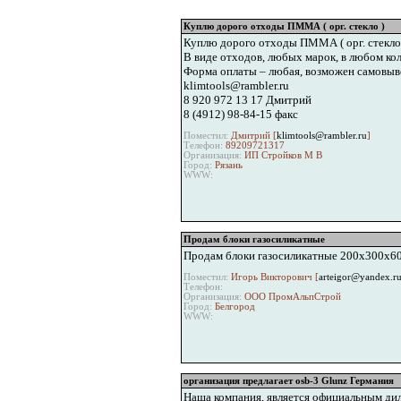
Куплю дорого отходы ПММА ( орг. стекло )
Куплю дорого отходы ПММА ( орг. стекло
В виде отходов, любых марок, в любом кол
Форма оплаты – любая, возможен самовыво
klimtools@rambler.ru
8 920 972 13 17 Дмитрий
8 (4912) 98-84-15 факс
Поместил:
Дмитрий [
klimtools@rambler.ru
]
Телефон:
89209721317
Организация:
ИП Стройков М В
Город:
Рязань
WWW:
Продам блоки газосиликатные
Продам блоки газосиликатные 200х300х600
Поместил:
Игорь Викторович [
arteigor@yandex.r
Телефон:
Организация:
ООО ПромАльпСтрой
Город:
Белгород
WWW:
организация предлагает osb-3 Glunz Германия
Наша компания, является официальным дил