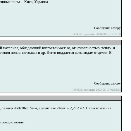
янные полы ... Киев, Украина
Сообщение автору
#94840. прислано 2008-06-17 12:51:36
 материал, обладающий влагостойкостью, огнеупорностью, тепло- и
ения полов, потолков и др. Легко поддается всем видам отделки. В
Сообщение автору
#94833. прислано 2008-06-17 09:05:58
размер 960х96х15мм, в упаковке 24шт. – 2,212 м2. Наша компания
е предложения.