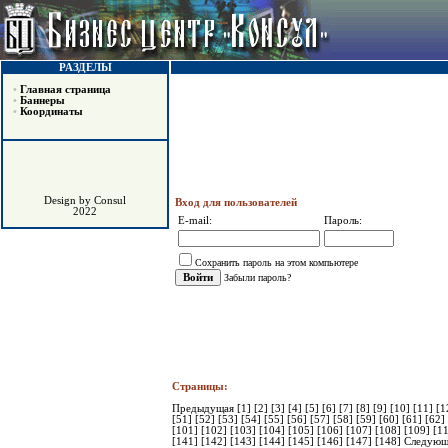
РАЗДЕЛЫ
•
Главная страница
•
Баннеры
•
Координаты
Design by Consul
Вход для пользователей
2022
E-mail:
Пароль:
Сохранить пароль на этом компьютере
Забыли пароль?
Страницы:
Предыдущая
[1]
[2]
[3]
[4]
[5]
[6]
[7]
[8]
[9]
[10]
[11]
[1
[51]
[52]
[53]
[54]
[55]
[56]
[57]
[58]
[59]
[60]
[61]
[62]
[101]
[102]
[103]
[104]
[105]
[106]
[107]
[108]
[109]
[1
[141]
[142]
[143]
[144]
[145]
[146]
[147]
[148]
Следующ