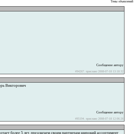
Темы объявлений
Сообщение автору
#94267. прислано 2008-07-18 13:18:32
горь Викторович
Сообщение автору
#95194. прислано 2008-07-18 12:06:26
отает более 5 лет, предлагаем своим партнерам широкий ассортимент