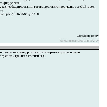
ртифицирована.
лучае необходимости, мы готовы доставить продукцию в любой город
су.
факс(495) 510-38-96 доб 108.
Сообщение автору
#95005. прислано 2008-07-10 15:27:30
ц. поставка железнодорожным транспортом крупных партий
 граница Украины с Россией ж.д.