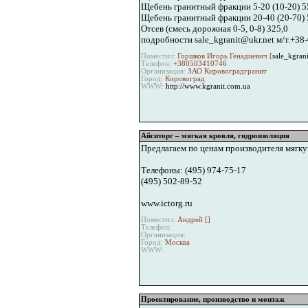
Щебень гранитный фракции 5-20 (10-20) 5
Щебень гранитный фракции 20-40 (20-70) 
Отсев (смесь дорожная 0-5, 0-8) 325,0
подробности sale_kgranit@ukr.net м/т.+38
Поместил:
Горшков Игорь Генадиевич [
sale_kgran
Телефон:
+380503410746
Организация:
ЗАО Кировоградгранит
Город:
Кировоград
WWW:
http://www.kgranit.com.ua
Айситорг – мягкая кровля, гидроизоляция
Предлагаем по ценам производителя мягку
Телефоны: (495) 974-75-17
(495) 502-89-52
www.ictorg.ru
Поместил:
Андрей [
]
Телефон:
Организация:
Город:
Москва
WWW:
Проектирование, производство и монтаж