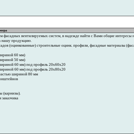
мера
м фасадных вентилируемых систем, в надежде найти с Вами общие интересы н
а нашу продукцию.
дов (оцинкованные) строительные оцинк. профили, фасадные материалы (фаса
ириной 60 мм)
ириной 50 мм)
ириной 60 мм) под профиль 20х60х20
ириной 60 мм) под профиль 20х80х20
частью шириной 80 мм
ронштейнов
 (карнизы).
 заказчика
]