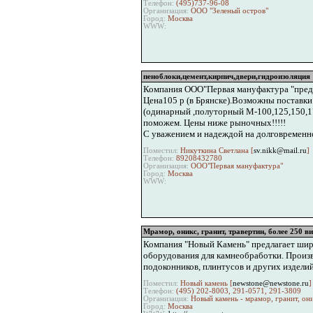
Телефон:
(495)737-96-08
Организация:
ООО "Зеленый остров"
Город:
Москва
WWW:
пеноблоки,цемент,кирпич,двери,гидроизоляция
Компания ООО"Первая мануфактура "предл
Цена105 р (в Брянске).Возможны поставки 
(одинарный ,полуторный М-100,125,150,1
поможем. Цены ниже рыночных!!!!!
С уважением и надеждой на долговременн
Поместил:
Никуткина Светлана [
sv.nikk@mail.ru
]
Телефон:
89208432780
Организация:
ООО"Первая мануфактура"
Город:
Москва
WWW:
Мрамор, оникс, гранит, травертин, более 250 в
Компания "Новый Камень" предлагает широк
оборудования для камнеобработки. Произв
подоконников, плинтусов и других изделий 
Поместил:
Новый камень [
newstone@newstone.ru
]
Телефон:
(495) 202-8003, 291-0571, 291-3809
Организация:
Новый камень - мрамор, гранит, он
Город:
Москва