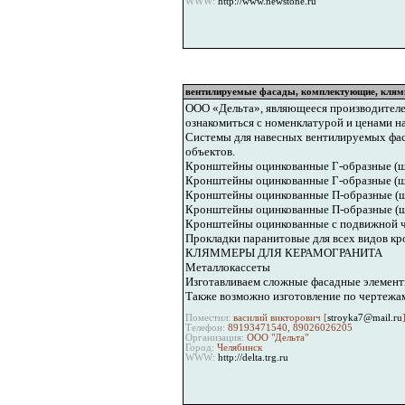
WWW:
http://www.newstone.ru
вентилируемые фасады, комплектующие, клям
ООО «Дельта», являющееся производителе
ознакомиться с номенклатурой и ценами н
Системы для навесных вентилируемых фаса
объектов.
Кронштейны оцинкованные Г-образные (ш
Кронштейны оцинкованные Г-образные (ш
Кронштейны оцинкованные П-образные (ш
Кронштейны оцинкованные П-образные (ш
Кронштейны оцинкованные с подвижной 
Прокладки паранитовые для всех видов к
КЛЯММЕРЫ ДЛЯ КЕРАМОГРАНИТА
Металлокассеты
Изготавливаем сложные фасадные элементы
Также возможно изготовление по чертежам
Поместил:
василий викторович [
stroyka7@mail.ru
Телефон:
89193471540, 89026026205
Организация:
ООО "Дельта"
Город:
Челябинск
WWW:
http://delta.trg.ru