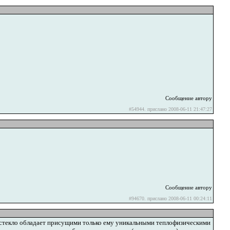
Сообщение автору
#54944. прислано 2008-06-11 21:47:27
Сообщение автору
#94670. прислано 2008-06-11 00:24:11
 стекло обладает присущими только ему уникальными теплофизическими