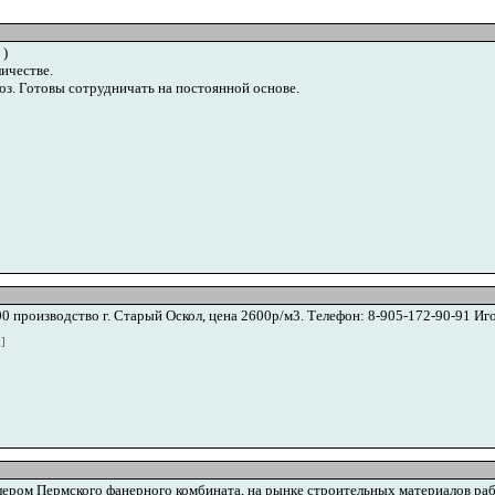
 )
ичестве.
з. Готовы сотрудничать на постоянной основе.
 производство г. Старый Оскол, цена 2600р/м3. Телефон: 8-905-172-90-91 И
u
]
ером Пермского фанерного комбината, на рынке строительных материалов раб