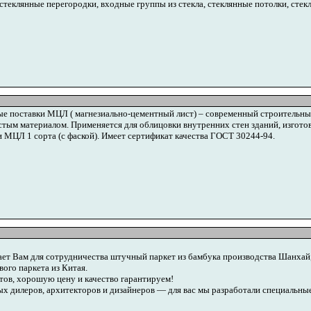
стеклянные перегородки, входные группы из стекла, стеклянные потолки, стекл
е поставки МЦЛ ( магнезиально-цементный лист) – современный строительный
стым материалом. Применяется для облицовки внутренних стен зданий, изготовл
МЦЛ 1 сорта (с фаской). Имеет сертификат качества ГОСТ 30244-94.
т Вам для сотрудничества штучный паркет из бамбука производства Шанхай, 
ого паркета из Китая.
тов, хорошую цену и качество гарантируем!
х дилеров, архитекторов и дизайнеров — для вас мы разработали специальны