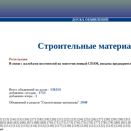
ДОСКА ОБЪЯВЛЕНИЙ
Строительные матери
Регистрация
В связи с жалобами посетителей на многочисленный СПАМ, введена предварител
Всего объявлений на доске -
136314
добавлено сегодня -
1753
добавлено вчера -
1
Объявлений в разделе "Строительные материалы":
2948
2]
[13]
[14]
[15]
[16]
[17]
[18]
[19]
[20]
[21]
[22]
[23]
[24]
[25]
[26]
[27]
[28]
[29]
[30]
[31]
[63]
[64]
[65]
[66]
[67]
[68]
[69]
[70]
[71]
[72]
[73]
[74]
[75]
[76]
[77]
[78]
[79]
[80]
[81]
[
10]
[111]
[112]
[113]
[114]
[115]
[116]
[117]
[118]
[119]
[120]
[121]
[122]
[123]
[124]
[125
ая