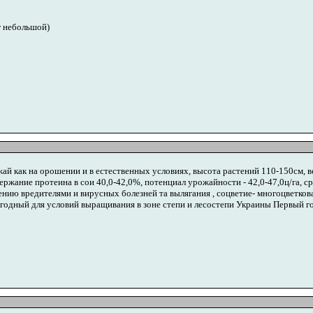
г небольшой)
ай как на орошении и в естественных условиях, высота растений 110-150см, 
ржание протеина в сои 40,0-42,0%, потенциал урожайности - 42,0-47,0ц/га, ср
ению вредителями и вирусных болезней та вылягания , соцветие- многоцветков
годный для условий выращивания в зоне степи и лесостепи Украины Первый го