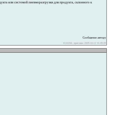
укта или системой пневморазгрузки для продукта, склонного к
Сообщение автору
#110266. прислано 2009-10-12 16:49:09