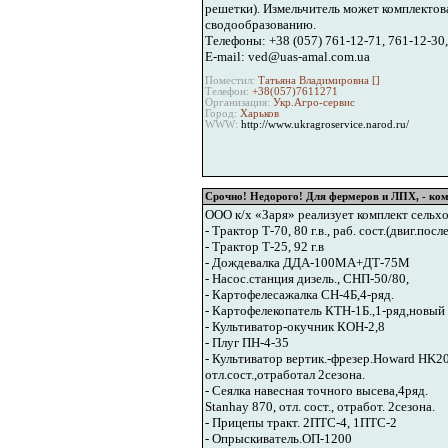
решетки). Измельчитель может комплектова
сводообразованию.
Телефоны: +38 (057) 761-12-71, 761-12-30,
E-mail: ved@uas-amal.com.ua
Поместил:
Татьяна Владимировна [
]
Телефон:
+38(057)7611271
Организация:
Укр.Агро-сервис
Город:
Харьков
WWW:
http://www.ukragroservice.narod.ru/
Срочно! Недорого! Для фермеров и ЛПХ, - ко
ООО к/х «Заря» реализует комплект сельхо
- Трактор Т-70, 80 г.в., раб. сост.(двиг.пос
- Трактор Т-25, 92 г.в
- Дождевалка ДДА-100МА+ДТ-75М
- Насос.станция дизель., СНП-50/80,
- Картофелесажалка СН-4Б,4-ряд.
- Картофелекопатель КТН-1Б.,1-ряд,новый
- Культиватор-окучник КОН-2,8
- Плуг ПН-4-35
- Культиватор вертик.-фрезер.Howard HK20
отл.сост.,отработал 2сезона.
- Сеялка навесная точного высева,4ряд.
Stanhay 870, отл. сост., отработ. 2сезона.
- Прицепы тракт. 2ПТС-4, 1ПТС-2
- Опрыскиватель.ОП-1200