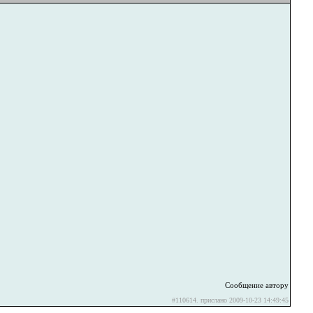
Сообщение автору
#110614. прислано 2009-10-23 14:49:45