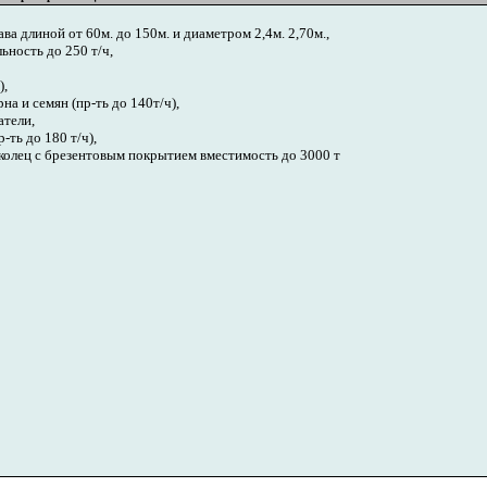
а длиной от 60м. до 150м. и диаметром 2,4м. 2,70м.,
ность до 250 т/ч,
),
а и семян (пр-ть до 140т/ч),
тели,
-ть до 180 т/ч),
колец с брезентовым покрытием вместимость до 3000 т