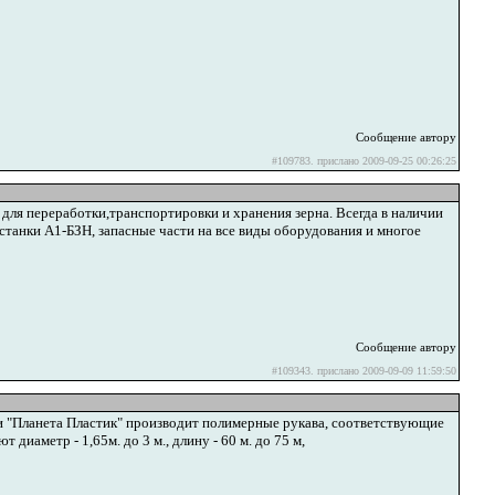
Сообщение автору
#109783. прислано 2009-09-25 00:26:25
 для переработки,транспортировки и хранения зерна. Всегда в наличии
танки А1-БЗН, запасные части на все виды оборудования и многое
Сообщение автору
#109343. прислано 2009-09-09 11:59:50
 "Планета Пластик" производит полимерные рукава, соответствующие
аметр - 1,65м. до 3 м., длину - 60 м. до 75 м,