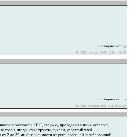
Сообщение автору
#110532. прислано 2009-10-21 14:22:59
Сообщение автору
#110488. прислано 2009-10-20 06:56:23
чатые пластмассы, ПЭТ, стружку, провода из мягких металлов,
нные травы, ягоды, сухофрукты, сухари, черствый хлеб.
я от 2 до 30 мм (в зависимости от установленной калибровочной