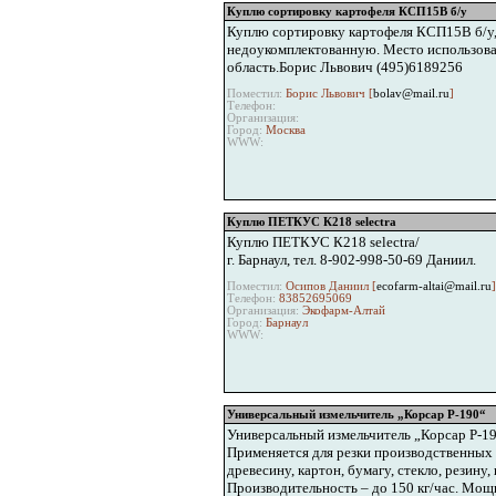
Куплю сортировку картофеля КСП15В б/у
Куплю сортировку картофеля КСП15В б/у
недоукомплектованную. Место использова
область.Борис Львович (495)6189256
Поместил:
Борис Львович [
bolav@mail.ru
]
Телефон:
Организация:
Город:
Москва
WWW:
Куплю ПЕТКУС К218 selectra
Куплю ПЕТКУС К218 selectra/
г. Барнаул, тел. 8-902-998-50-69 Даниил.
Поместил:
Осипов Даниил [
ecofarm-altai@mail.ru
]
Телефон:
83852695069
Организация:
Экофарм-Алтай
Город:
Барнаул
WWW:
Универсальный измельчитель „Корсар Р-190“
Универсальный измельчитель „Корсар Р-1
Применяется для резки производственных о
древесину, картон, бумагу, стекло, резину
Производительность – до 150 кг/час. Мощн