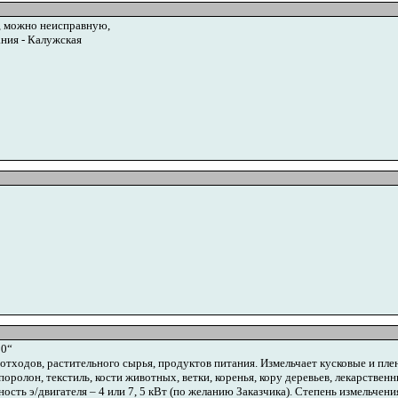
, можно неисправную,
ния - Калужская
90“
тходов, растительного сырья, продуктов питания. Измельчает кусковые и плен
, поролон, текстиль, кости животных, ветки, коренья, кору деревьев, лекарстве
ость э/двигателя – 4 или 7, 5 кВт (по желанию Заказчика). Степень измельчени