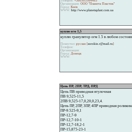
Телефон:
+380503584483
Организация:
ООО "Планета Пластик"
Город:
Киев
WWW:
http://www.planetaplast.com.ua
куплю огм 1,5
куплю гранулятор огм 1.5 в любом состоян
Поместил:
руслан [
sorokin.r@mail.ru
]
Телефон:
Организация:
Город:
Донецк
WWW:
Цепь ПР, 2ПР, ТРД, ПРД
Цепь ПВ приводная втулочная
ПВ 9,525-11,5
2ПВ 9,525-17,0,20,0,23,4.
Цепь ПР, 2ПР, 3ПР, 4ПР приводная роликов
ПР-9.525-9,1
ПР-12,7-9
ПР-12,7-10-1
ПР-12,7-18,2-1
ПР-15,875-23-1