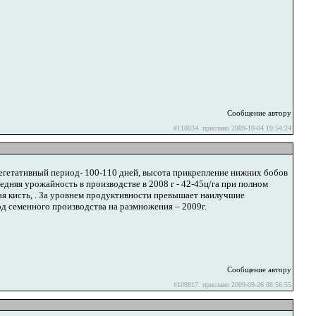
Сообщение автору
#110034. прислано 2009-10-04 19:54:24
вегетативный период- 100-110 дней, высота прикрепление нижних бобов
едняя урожайность в производстве в 2008 г - 42-45ц/га при полном
ая кисть, . За уровнем продуктивности превышает наилучшие
д семенного производства на размножения – 2009г.
Сообщение автору
#109817. прислано 2009-09-26 08:56:55