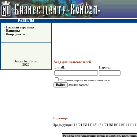
РАЗДЕЛЫ
•
Главная страница
•
Баннеры
•
Координаты
Design by Consul
Вход для пользователей
2022
E-mail:
Пароль:
Сохранить пароль на этом компьютере
Забыли пароль?
Страницы:
Предыдущая
[1]
[2]
[3]
[4]
[5]
[6]
[7]
[8]
[9]
[10]
[11]
[1
Рукава для хранения зерна и кормов, временн