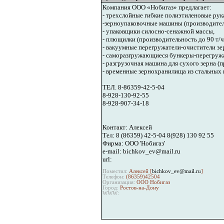
Компания ООО «Нобигаз» предлагает:
- трехслойные гибкие полиэтиленовые рукав
-зерноупаковочные машины (производитель
- упаковщики силосно-сенажной массы,
- плющилки (производительность до 90 т/ч
- вакуумные перегружатели-очистители зерн
- саморазгружающиеся бункеры-перегружа
- разгрузочная машина для сухого зерна (пр
- временные зернохранилища из стальных 
ТЕЛ. 8-86359-42-5-04
8-928-130-92-55
8-928-907-34-18
Контакт: Алексей
Тел: 8 (86359) 42-5-04 8(928) 130 92 55
Фирма: ООО 'Нобигаз'
e-mail: bichkov_ev@mail.ru
url:
Поместил:
Алексей [
bichkov_ev@mail.ru
]
Телефон:
(86359)42504
Организация:
ООО Нобигаз
Город:
Ростов-на-Дону
WWW: