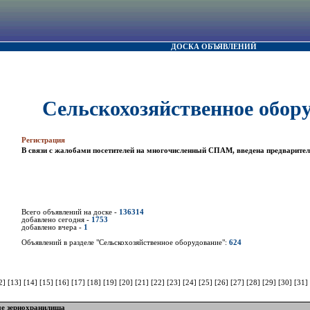
ДОСКА ОБЪЯВЛЕНИЙ
Сельскохозяйственное обор
Регистрация
В связи с жалобами посетителей на многочисленный СПАМ, введена предварител
Всего объявлений на доске -
136314
добавлено сегодня -
1753
добавлено вчера -
1
Объявлений в разделе "Сельскохозяйственное оборудование":
624
2]
[13]
[14]
[15]
[16]
[17]
[18]
[19]
[20]
[21]
[22]
[23]
[24]
[25]
[26]
[27]
[28]
[29]
[30]
[31]
ые зернохранилища