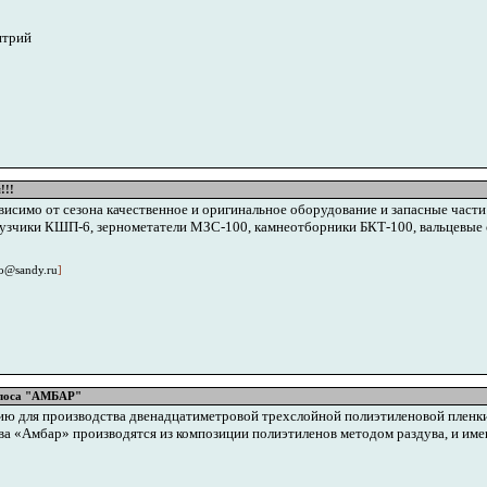
итрий
!!!
ависимо от сезона качественное и оригинальное оборудование и запасные части
зчики КШП-6, зернометатели МЗС-100, камнеотборники БКТ-100, вальцевые с
o@sandy.ru
]
илоса "АМБАР"
ю для производства двенадцатиметровой трехслойной полиэтиленовой пленки
«Амбар» производятся из композиции полиэтиленов методом раздува, и имеют ди