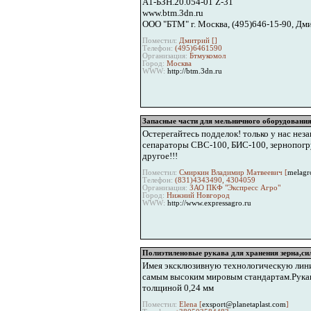
А1-БЗН.20.054-01 Z-31
www.btm.3dn.ru
ООО "БТМ" г. Москва, (495)646-15-90, Дм
Поместил:
Дмитрий [
]
Телефон:
(495)6461590
Организация:
Бтмукомол
Город:
Москва
WWW:
http://btm.3dn.ru
Запасные части для мельничного оборудования
Остерегайтесь подделок! только у нас нез
сепараторы СВС-100, БИС-100, зернопогру
другое!!!
Поместил:
Смиркин Владимир Матвеевич [
melagr
Телефон:
(831)4343490, 4304059
Организация:
ЗАО ПКФ "Экспресс Агро"
Город:
Нижний Новгород
WWW:
http://www.expressagro.ru
Полиэтиленовые рукава для хранения зерна,с
Имея эксклюзивную технологическую лини
самым высоким мировым стандартам.Рукава 
толщиной 0,24 мм
Поместил:
Elena [
exsport@planetaplast.com
]