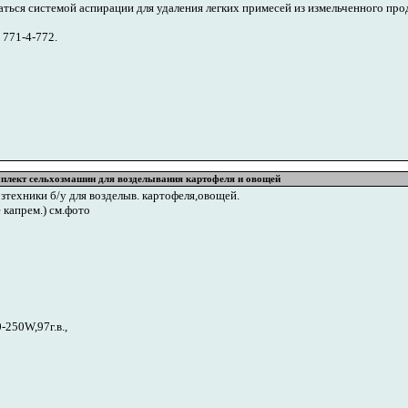
ться системой аспирации для удаления легких примесей из измельченного прод
 771-4-772.
мплект сельхозмашин для возделывания картофеля и овощей
зтехники б/у для возделыв. картофеля,овощей.
ле капрем.) см.фото
-250W,97г.в.,