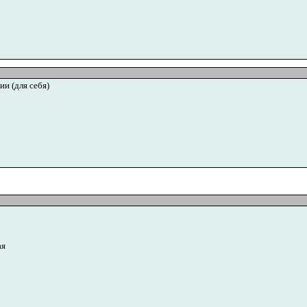
ии (для себя)
ая