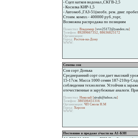
- Сцеп катков водонал.,СКГВ-2,5
- Косилка КИР-1,5
- Автомоб.,ГАЗ-51(необх. рем. двиг. пробе
Стоим. компл.– 400000 руб.,торг,
Возможна распродажа по позициям
Поместил:
Владимир [
vvv25172@yandex.ru
]
Телефон:
89289667352, 88636825172
Организация:
Город:
Ростов-на-Дону
WWW:
Семена сои
Соя сорт Донька
Среднеранний сорт сои дает высокий урож
15-17см. Масса 1000 семян 187-210гр Соде
соблюдения технологии. Устойчив к зараж
отечественные и зарубежные аналоги. При
Поместил:
Николай [
sivah@inbox.ru
]
Телефон:
380506451316
Организация:
ЧП Смола Н.М
Город:
Херсон
WWW:
Постоянно в продаже з/части на А1-БЗН