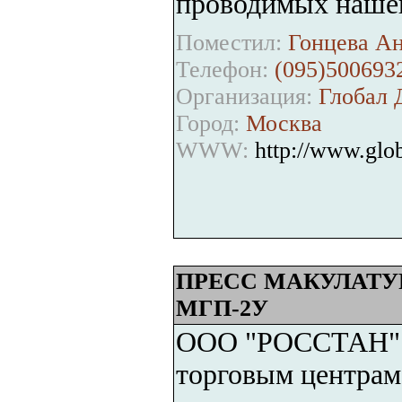
проводимых наше
Поместил:
Гонцева Ан
Телефон:
(095)500693
Организация:
Глобал 
Город:
Москва
WWW:
http://www.glob
ПРЕСС МАКУЛАТ
МГП-2У
ООО "РОССТАН" п
торговым центрам