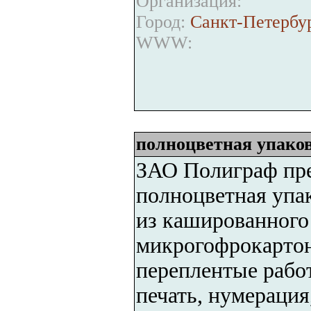
Организация:
Город:
Санкт-Петербу
WWW:
полноцветная упаков
ЗАО Полиграф пре
полноцветная упак
из кашированного
микрогофрокартон
переплентые работ
печать, нумерация