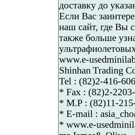
доставку до указа
Если Вас заинтере
наш сайт, где Вы 
также больше узн
ультрафиолетовых
www.e-usedminila
Shinhan Trading 
Tel : (82)2-416-60
* Fax : (82)2-2203
* M.P : (82)11-215
* E-mail : asia_c
* www.e-usedmini