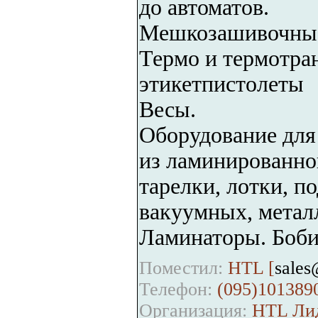
до автоматов.
Мешкозашивочны
Термо и термотра
этикетпистолеты
Весы.
Оборудование для
из ламинированной
тарелки, лотки, п
вакуумных, метал
Ламинаторы. Боб
Поместил:
HTL [
sales
Телефон:
(095)101389
Организация:
HTL Лид