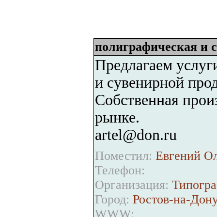
полиграфическая и 
Предлагаем услуг
и сувенирной про
Собственная произ
рынке.
artel@don.ru
Поместил:
Евгений Ол
Телефон:
Организация:
Типограф
Город:
Ростов-на-Дон
WWW: