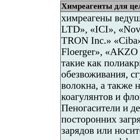
Химреагенты для ц
химреагены ведущ
LTD», «ICI», «No
TRON Inc.» «Ciba
Floerger», «AKZO 
такие как полиак
обезвоживания, с
волокна, а также
коагулянтов и фл
Пеногасители и д
посторонних загр
зарядов или носит