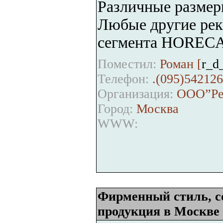
Различные размеры
Любые другие рек
сегмента HORECA
Поместил:
Роман [
r_d
Телефон:
.(095)54212
Организация:
ООО”Рек
Город:
Москва
WWW:
Фирменный стиль, со
продукция в Москве 