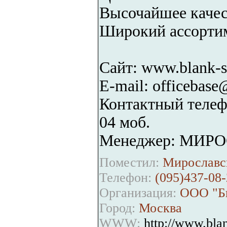
Высочайшее качес
Широкий ассортим
Сайт: www.blank-s
E-mail: officebase
Контактный телефо
04 моб.
Менеджер: МИР
Поместил:
Мирославск
Телефон:
(095)437-08-
Организация:
ООО "Би
Город:
Москва
WWW:
http://www.blan