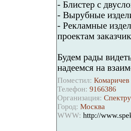
- Блистер с двусл
- Вырубные издели
- Рекламные изде
проектам заказчик
Будем рады видеть
надеемся на взаим
Поместил:
Комаричев 
Телефон:
9166386
Организация:
Спектр
Город:
Москва
WWW:
http://www.spe