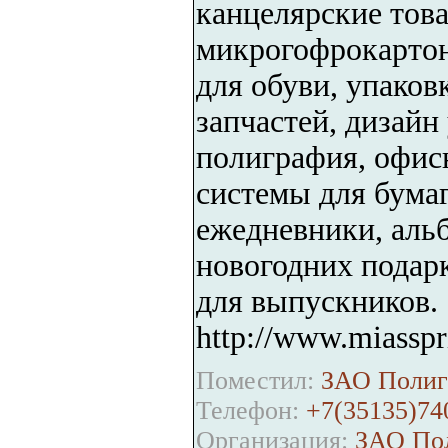
канцелярские тов
микрогофрокартон
для обуви, упаков
запчастей, дизайн
полиграфия, офис
системы для бумаг
ежедневники, аль
новогодних подарк
для выпускников.
http://www.miasspr
Поместил:
ЗАО Полиг
Телефон:
+7(35135)74
Организация:
ЗАО По