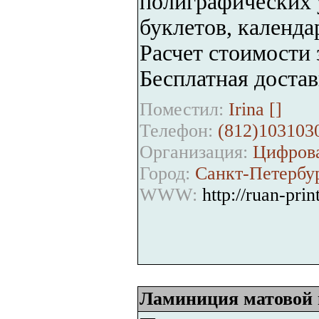
полиграфических у
буклетов, календа
Расчет стоимости 
Бесплатная достав
Поместил:
Irina [
]
Телефон:
(812)103103
Организация:
Цифрова
Город:
Санкт-Петербу
WWW:
http://ruan-prin
Ламиниция матовой 