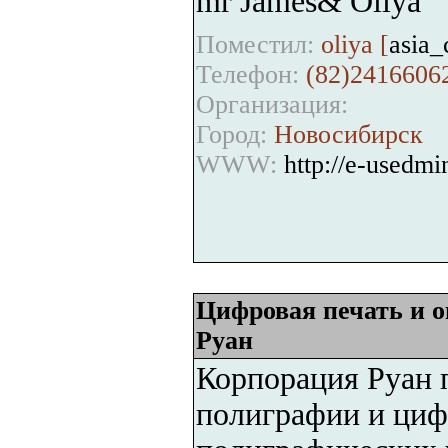
mr James& Oliya
Поместил:
oliya [
asia
Телефон:
(82)2416606
Организация:
Город:
Новосибирск
WWW:
http://e-usedmi
Цифровая печать и 
Руан
Корпорация Руан 
полиграфии и циф