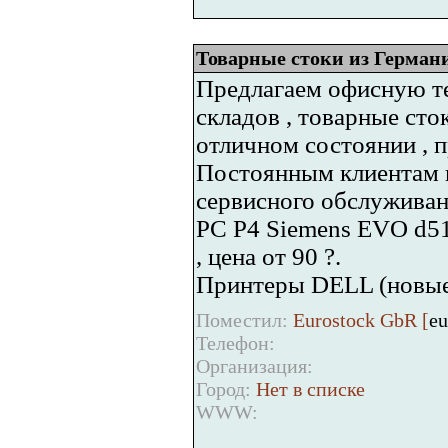
Товарные стоки из Германи
Предлагаем офисную те
складов , товарные сто
отличном состоянии , 
Постоянным клиентам п
сервисного обслуживан
PC P4 Siemens EVO d51
, цена от 90 ?.
Принтеры DELL (новые)
Поместил:
Eurostock GbR [
eu
Телефон:
Организация:
Город:
Нет в списке
WWW: