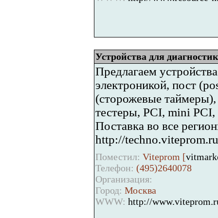
Устройства для диагности
Предлагаем устройств
электроникой, пост (po
(сторожевые таймеры)
тестеры, PCI, mini PCI
Поставка во все регион
http://techno.viteprom.r
Поместил:
Viteprom [
vitmark
Телефон:
(495)2640078
Организация:
Город:
Москва
WWW:
http://www.viteprom.r