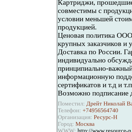
Картриджи, прошедшие
совместимы с продукци
условии меньшей стоим
продукцией.
Ценовая политика ООО
крупных заказчиков и уч
Доставка по России. Г
индивидуально обсужда
принципиально-важный
информационную подде
сертификатов и т.д и т.п.
Возможно подписание д
Поместил:
Дрейт Николай Ва
Телефон:
+74956564740
Организация:
Ресурс-Н
Город:
Москва
WWW:
http://www.resource-n