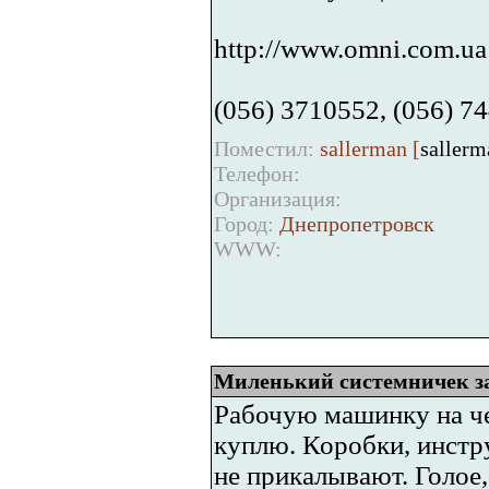
http://www.omni.com.ua
(056) 3710552, (056) 7
Поместил:
sallerman [
saller
Телефон:
Организация:
Город:
Днепропетровск
WWW:
Миленький системничек за
Рабочую машинку на че
куплю. Коробки, инстр
не прикалывают. Голое,