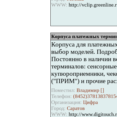
WWW:
http://vclip.greenline.r
Корпуса платежных терми
Корпуса для платежных
выбор моделей. Подроб
Постоянно в наличии 
терминалов: сенсорные 
купюроприемники, чек
("ПРИМ") и прочие рас
Поместил:
Владимир [
]
Телефон:
(8452)37813837815
Организация:
Цифра
Город:
Саратов
WWW:
http://www.digitouch.