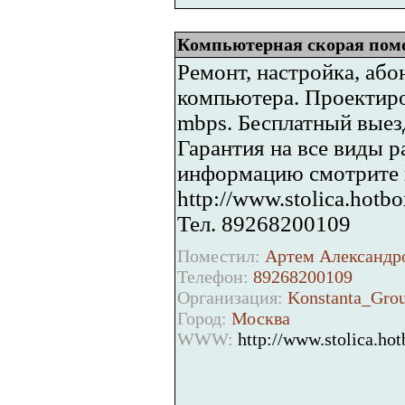
Компьютерная скорая пом
Ремонт, настройка, аб
компьютера. Проектиро
mbps. Бесплатный выез
Гарантия на все виды р
информацию смотрите н
http://www.stolica.hotbo
Тел. 89268200109
Поместил:
Артем Александро
Телефон:
89268200109
Организация:
Konstanta_Gro
Город:
Москва
WWW:
http://www.stolica.hot