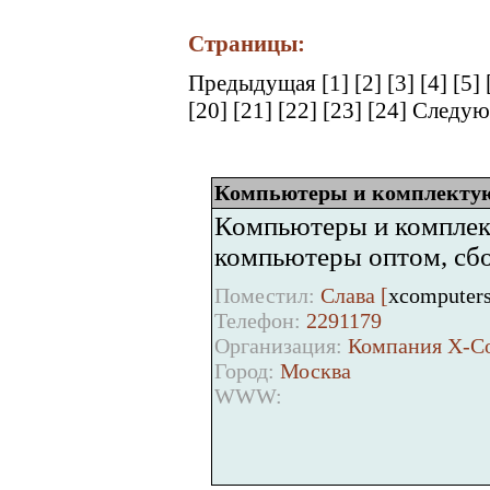
Страницы:
Предыдущая
[1]
[2]
[3]
[4]
[5]
[20]
[21]
[22]
[23]
[24]
Следую
Компьютеры и комплекту
Компьютеры и комплек
компьютеры оптом, сбо
Поместил:
Слава [
xcomputer
Телефон:
2291179
Организация:
Компания X-Co
Город:
Москва
WWW: