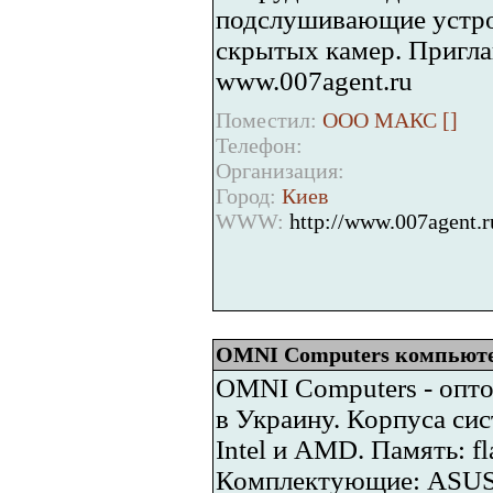
подслушивающие устро
скрытых камер. Пригла
www.007agent.ru
Поместил:
ООО МАКС [
]
Телефон:
Организация:
Город:
Киев
WWW:
http://www.007agent.r
OMNI Computers компьют
OMNI Computers - опт
в Украину. Корпуса си
Intel и AMD. Память: f
Комплектующие: ASUS, 