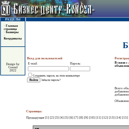
РАЗДЕЛЫ
•
Главная
страница
•
Баннеры
•
Координаты
Б
Вход для пользователей
Регистра
В связи 
E-mail:
Пароль:
Design by
объявлен
Consul
2022
Сохранить пароль на этом компьютере
Забыли пароль?
Всего объ
добавлено
добавлено
Объявлени
Страницы:
Предыдущая
[1]
[2]
[3]
[4]
[5]
[6]
[7]
[8]
[9]
[10]
[11]
[12]
[13]
[14]
[15]