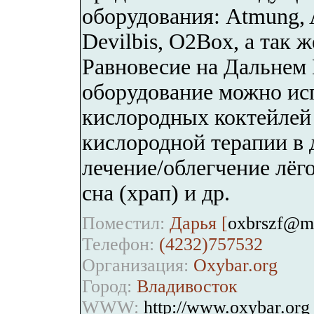
оборудования: Atmung, A
Devilbis, O2Box, а так
Равновесие на Дальнем 
оборудование можно исп
кислородных коктейлей 
кислородной терапии в
лечение/облегчение лёг
сна (храп) и др.
Поместил:
Дарья [
oxbrszf@ma
Телефон:
(4232)757532
Организация:
Oxybar.org
Город:
Владивосток
WWW:
http://www.oxybar.org