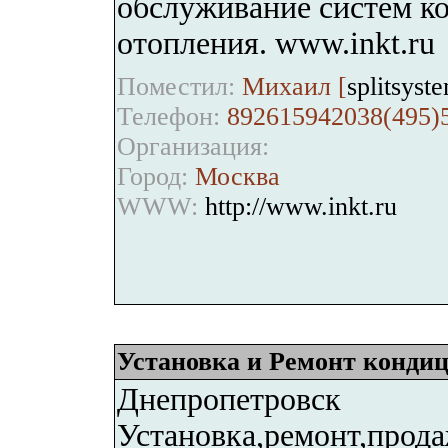
обслуживание систем к
отопления. www.inkt.ru
Поместил:
Михаил [
splitsys
Телефон:
892615942038(495)
Организация:
Город:
Москва
WWW:
http://www.inkt.ru
Установка и Ремонт конди
Днепропетровск
Установка,ремонт,прод