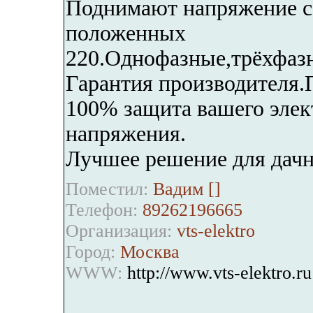
Поднимают напряжение со
положенных
220.Однофазные,трёхфаз
Гарантия производителя.
100% защита вашего элек
напряжения.
Лучшее решение для дачн
Поместил:
Вадим [
]
Телефон:
89262196665
Организация:
vts-elektro
Город:
Москва
WWW:
http://www.vts-elektro.ru