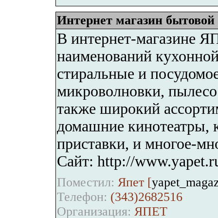
Интернет магазин бытовой 
В интернет-магазине ЯП
наименований кухонной 
стиральные и посудомо
микроволновки, пылесо
также широкий ассорти
домашние кинотеатры, 
приставки, и многое-мно
Сайт: http://www.yapet.r
Поместил:
Япет [
yapet_magaz
Телефон:
(343)2682516
Организация:
ЯПЕТ