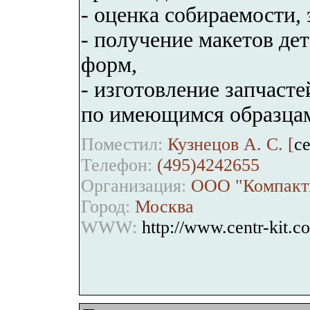
- оценка собираемости,
- получение макетов дет
форм,
- изготовление запчаст
по имеющимся образцам
Поместил:
Кузнецов А. С. [
ce
Телефон:
(495)4242655
Организация:
ООО "Компактн
Город:
Москва
WWW:
http://www.centr-kit.c