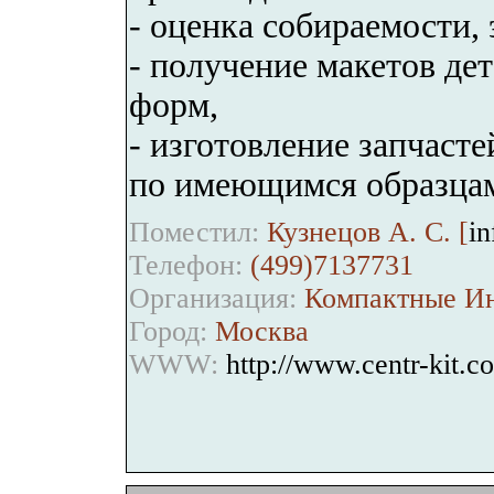
- оценка собираемости,
- получение макетов дет
форм,
- изготовление запчаст
по имеющимся образцам
Поместил:
Кузнецов А. С. [
in
Телефон:
(499)7137731
Организация:
Компактные Ин
Город:
Москва
WWW:
http://www.centr-kit.c