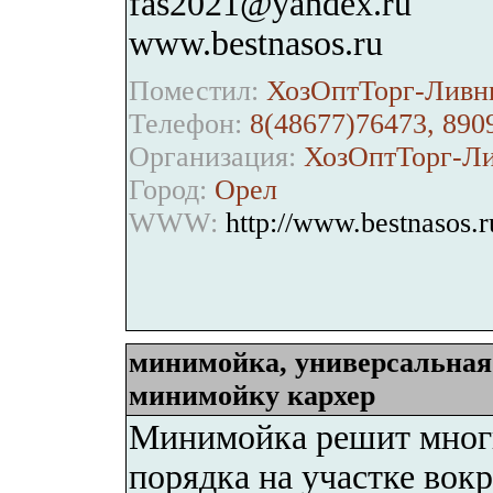
fas2021@yandex.ru
www.bestnasos.ru
Поместил:
ХозОптТорг-Ливн
Телефон:
8(48677)76473, 890
Организация:
ХозОптТорг-Л
Город:
Орел
WWW:
http://www.bestnasos.r
минимойка, универсальная
минимойку кархер
Минимойка решит многи
порядка на участке вок