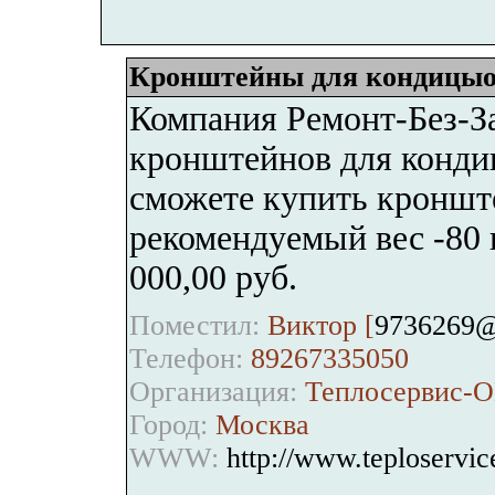
Кронштейны для кондицыо
Компания Ремонт-Без-За
кронштейнов для кондиц
сможете купить кронште
рекомендуемый вес -80 к
000,00 руб.
Поместил:
Виктор [
9736269@
Телефон:
89267335050
Организация:
Теплосервис-
Город:
Москва
WWW:
http://www.teploservic