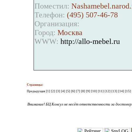
Поместил:
Nashamebel.narod.
Телефон:
(495) 507-46-78
Организация:
Город:
Москва
WWW:
http://allo-mebel.ru
Страницы:
Предыдущая
[1]
[2]
[3]
[4]
[5]
[6]
[7]
[8]
[9]
[10]
[11]
[12]
[13]
[14]
[15]
Внимание! БЦ Консул не несёт ответственности за достове