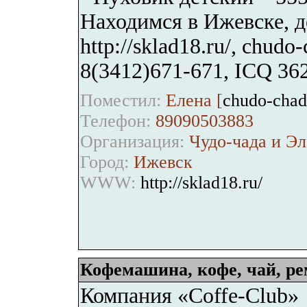
Находимся в Ижевске, д
http://sklad18.ru/, chud
8(3412)671-671, ICQ 36
Поместил:
Елена [
chudo-cha
Телефон:
89090503883
Организация:
Чудо-чада и Э
Город:
Ижевск
WWW:
http://sklad18.ru/
Кофемашина, кофе, чай, ре
Компания «Coffe-Club»