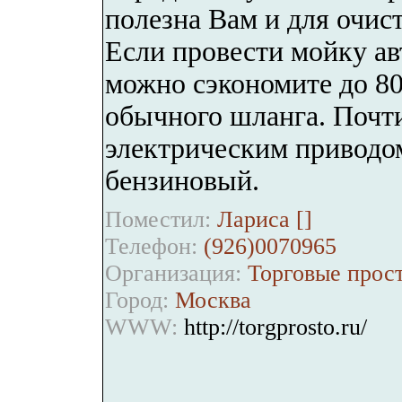
полезна Вам и для очис
Если провести мойку а
можно сэкономите до 80
обычного шланга. Почт
электрическим приводом
бензиновый.
Поместил:
Лариса [
]
Телефон:
(926)0070965
Организация:
Торговые прос
Город:
Москва
WWW:
http://torgprosto.ru/