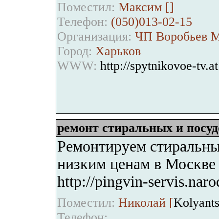
Поместил:
Максим [
]
Телефон:
(050)013-02-15
Организация:
ЧП Воробьев М
Город:
Харьков
WWW:
http://spytnikovoe-tv.at
ремонт стиральных и посу
Ремонтируем стиральн
низким ценам в Москве
http://pingvin-servis.naro
Поместил:
Николай [
Kolyant
Телефон: