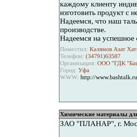
каждому клиенту индив
изготовить продукт с 
Надеемся, что наш таль
производстве.
Надеемся на успешное 
Поместил:
Калямов Азат Хат
Телефон:
(34791)63587
Организация:
ООО "ГДК "Ба
Город:
Уфа
WWW:
http://www.bashtalk.r
Химические материалы для 
ЗАО "ПЛАНАР", г. Моск