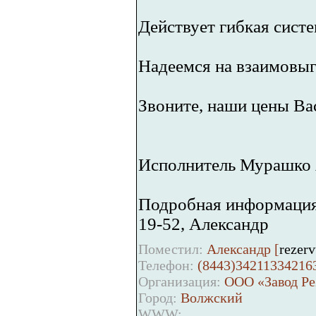
Действует гибкая систе
Надеемся на взаимовыг
Звоните, наши цены Ва
Исполнитель Мурашко 
Подробная информация п
19-52, Александр
Поместил:
Александр [
rezer
Телефон:
(8443)34211334216
Организация:
ООО «Завод Ре
Город:
Волжский
WWW: