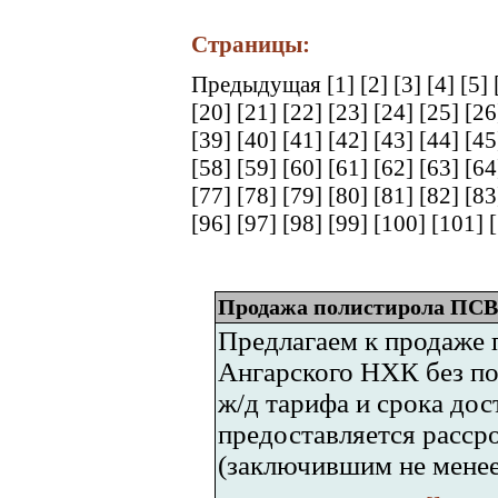
Страницы:
Предыдущая
[1]
[2]
[3]
[4]
[5]
[20]
[21]
[22]
[23]
[24]
[25]
[2
[39]
[40]
[41]
[42]
[43]
[44]
[4
[58]
[59]
[60]
[61]
[62]
[63]
[6
[77]
[78]
[79]
[80]
[81]
[82]
[8
[96]
[97]
[98]
[99]
[100]
[101]
Продажа полистирола ПСВ-
Предлагаем к продаже 
Ангарского НХК без по
ж/д тарифа и срока дос
предоставляется расср
(заключившим не менее