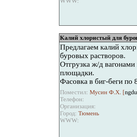
WWW:
Калий хлористый для буро
Предлагаем калий хлор
буровых растворов.
Отгрузка ж/д вагонами
площадки.
Фасовка в биг-беги по 
Поместил:
Мусин Ф.Х. [
ngdu
Телефон:
Организация:
Город:
Тюмень
WWW: