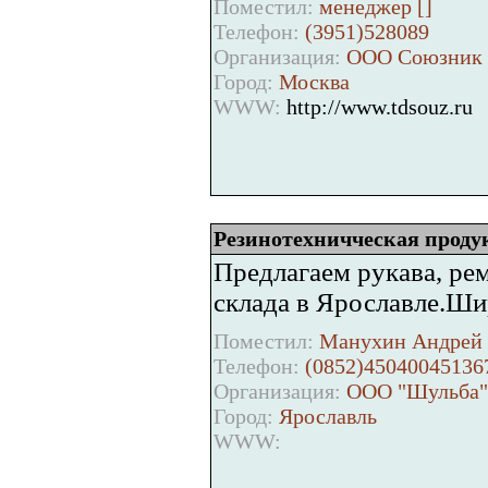
Поместил:
менеджер [
]
Телефон:
(3951)528089
Организация:
ООО Союзник
Город:
Москва
WWW:
http://www.tdsouz.ru
Резинотехничческая проду
Предлагаем рукава, рем
склада в Ярославле.Ши
Поместил:
Манухин Андрей 
Телефон:
(0852)45040045136
Организация:
ООО "Шульба"
Город:
Ярославль
WWW: