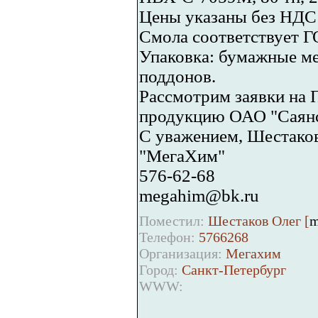
Цены указаны без НДС 
Смола соответствует Г
Упаковка: бумажные ме
поддонов.
Рассмотрим заявки н
продукцию ОАО "Саян
С уважением, Шестаков
"МегаХим"
576-62-68
megahim@bk.ru
Поместил:
Шестаков Олег [
m
Телефон:
5766268
Организация:
Мегахим
Город:
Санкт-Петербург
WWW: