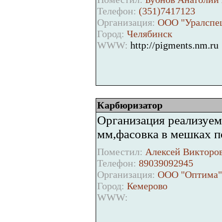
Телефон:
(351)7417123
Организация:
ООО "Уралспец
Город:
Челябинск
WWW:
http://pigments.nm.ru
Карбюризатор
Организация реализуем
мм,фасовка в мешках по 
Поместил:
Алексей Викторов
Телефон:
89039092945
Организация:
ООО "Оптима"
Город:
Кемерово
WWW: