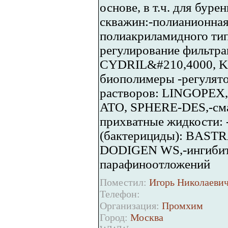
основе, в т.ч. для бур
скважин:-полианионная
полиакриламидного тип
регулирование фильтра
CYDRIL&#210,4000, KE
биополимеры -регулято
растворов: LINGOPEX
ATO, SPHERE-DES,-сма
прихватные жидкости: 
(бактерициды): BAST
DODIGEN WS,-ингибит
парафиноотложений
Поместил:
Игорь Николаевич
Телефон:
Организация:
Промхим
Город:
Москва