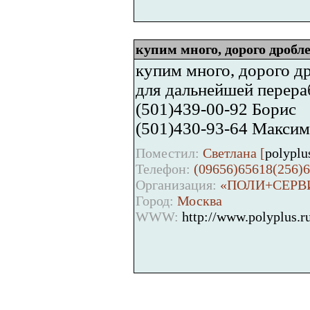
купим много, дорого дробле
купим много, дорого др
для дальнейшей перера
(501)439-00-92 Борис
(501)430-93-64 Максим
Поместил:
Светлана [
polyplu
Телефон:
(09656)65618(256)
Организация:
«ПОЛИ+СЕРВ
Город:
Москва
WWW:
http://www.polyplus.r