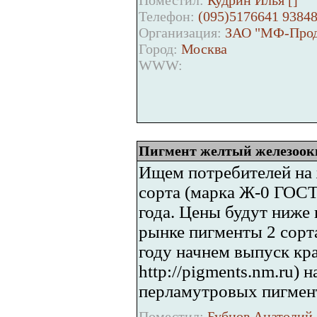
Поместил:
Кудрин Илья [
]
Телефон:
(095)5176641 9384
Организация:
ЗАО "МФ-Прод
Город:
Москва
WWW:
Пигмент желтый железоо
Ищем потребителей на 
сорта (марка Ж-0 ГОСТ
года. Цены будут ниже 
рынке пигменты 2 сорта
году начнем выпуск кра
http://pigments.nm.ru) 
перламутровых пигмент
Поместил:
Бубнов Анатолий 