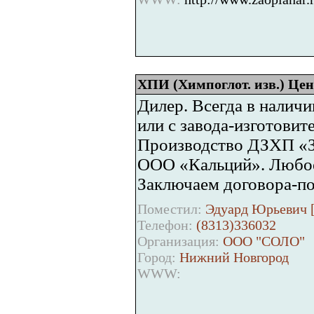
ХПИ (Химпоглот. изв.) Цена
Дилер. Всегда в наличи
или с завода-изготовите
Производство ДЗХП «З
ООО «Кальций». Любое
Заключаем договора-пос
Поместил:
Эдуард Юрьевич 
Телефон:
(8313)336032
Организация:
ООО "СОЛО"
Город:
Нижний Новгород
WWW: