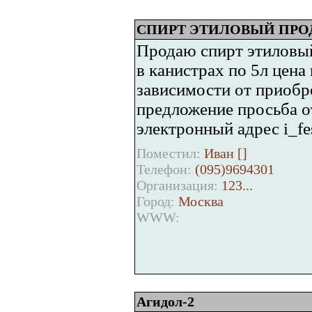
СПИРТ ЭТИЛОВЫЙ ПР
Продаю спирт этиловы
в канистрах по 5л цена 
зависимости от приобр
предложение просьба от
электронный адрес i_fe
Поместил:
Иван [
]
Телефон:
(095)9694301
Организация:
123...
Город:
Москва
WWW:
Агидол-2