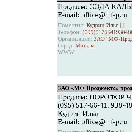
Продаем: СОДА КАЛ
E-mail: office@mf-p.ru
Поместил:
Кудрин Илья [
]
Телефон:
(095)517664193848
Организация:
ЗАО "МФ-Прод
Город:
Москва
WWW:
ЗАО «МФ Проджектс» прод
Продаем: ПОРОФОР ЧХ
(095) 517-66-41, 938-4
Кудрин Илья
E-mail: office@mf-p.ru