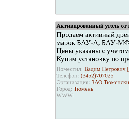
Активированный уголь от 
Продаем активный дре
марок БАУ-А, БАУ-МФ п
Цены указаны с учето
Купим установку по пр
Поместил:
Вадим Петрович [
Телефон:
(3452)707025
Организация:
ЗАО Тюменский
Город:
Тюмень
WWW: