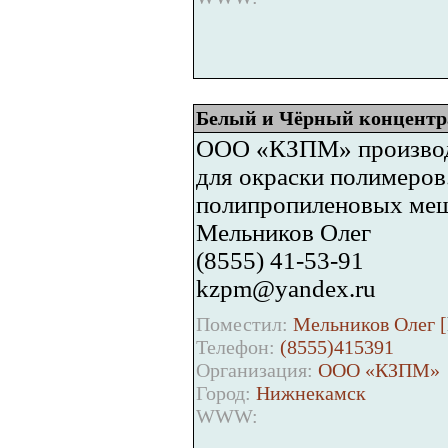
Белый и Чёрный концентра
ООО «КЗПМ» производи
для окраски полимеров
полипропиленовых мешк
Мельников Олег
(8555) 41-53-91
kzpm@yandex.ru
Поместил:
Мельников Олег [
Телефон:
(8555)415391
Организация:
ООО «КЗПМ»
Город:
Нижнекамск
WWW: