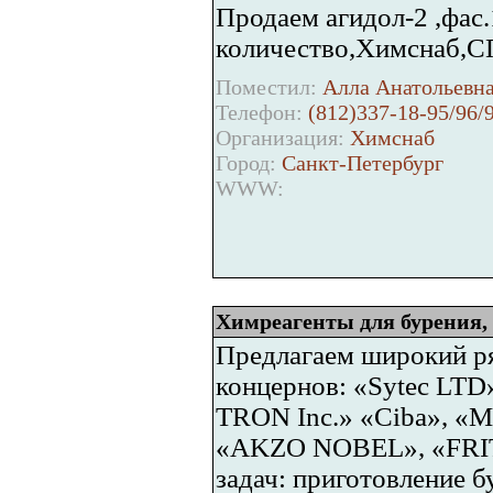
Продаем агидол-2 ,фас
количество,Химснаб,СП
Поместил:
Алла Анатольевна
Телефон:
(812)337-18-95/96/
Организация:
Химснаб
Город:
Санкт-Петербург
WWW:
Химреагенты для бурения,
Предлагаем широкий р
концернов: «Sytec LTD
TRON Inc.» «Ciba», «M
«AKZO NOBEL», «FRITZ
задач: приготовление 