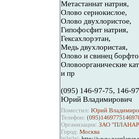
Метастаннат натрия,
Олово сернокислое,
Олово двухлористое,
Гипофосфит натрия,
Гексахлорэтан,
Медь двухлористая,
Олово и свинец борфто
Оловоорганические кат
и пр
(095) 146-97-75, 146-9
Юрий Владимирович
Поместил:
Юрий Владимиров
Телефон:
(095)146977514697
Организация:
ЗАО "ПЛАНАР
Город:
Москва
WWW:
http://www.zaoplanar.