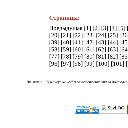
Страницы:
Предыдущая
[1]
[2]
[3]
[4]
[5]
[20]
[21]
[22]
[23]
[24]
[25]
[2
[39]
[40]
[41]
[42]
[43]
[44]
[4
[58]
[59]
[60]
[61]
[62]
[63]
[6
[77]
[78]
[79]
[80]
[81]
[82]
[8
[96]
[97]
[98]
[99]
[100]
[101]
Внимание! БЦ Консул не несёт ответственности за достове