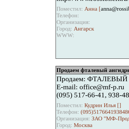
Поместил:
Анна [
anna@rossib
Телефон:
Организация:
Город:
Ангарск
WWW:
Продаем фталевый ангидр
Продаем: ФТАЛЕВЫ
E-mail: office@mf-p.ru
(095) 517-66-41, 938-4
Поместил:
Кудрин Илья [
]
Телефон:
(095)517664193848
Организация:
ЗАО "МФ-Прод
Город:
Москва