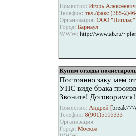
Поместил:
Игорь Алексеевич
Телефон:
тел./факс (385-2)46
Организация:
ООО "Ниплас"
Город:
Барнаул
WWW:
http://www.ab.ru/~ple
Купим отходы полистирол
Постоянно закупаем о
УПС виде брака произв
Звоните! Договоримся!
Поместил:
Андрей [
break777
Телефон:
8(901)5105333
Организация:
Город:
Москва
WWW: