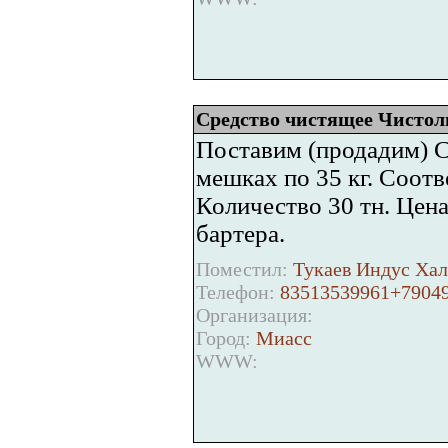
Средство чистящее Чистол
Поставим (продадим) С
мешках по 35 кг. Соот
Количество 30 тн. Цена
бартера.
Поместил:
Тукаев Индус Хал
Телефон:
83513539961+7904
Организация:
Город:
Миасс
WWW: