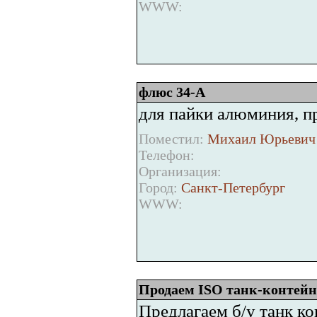
WWW:
флюс 34-А
для пайки алюминия, п
Поместил:
Михаил Юрьевич 
Телефон:
Организация:
Город:
Санкт-Петербург
WWW:
Продаем ISO танк-контейн
Предлагаем б/у танк к