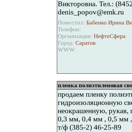
Викторовна. Тел.: (8452
denis_popov@emk.ru
Поместил:
Бабенко Ирина Ви
Телефон:
Организация:
НефтеСфера
Город:
Саратов
WWW:
пленка полиэтиленовая све
продаем пленку полиэ
гидроизоляционную св
неокрашенную, рукав, 
0,3 мм, 0,4 мм , 0,5 мм ,
т/ф (385-2) 46-25-89