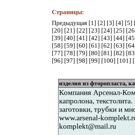
Страницы:
Предыдущая
[1]
[2]
[3]
[4]
[5]
[20]
[21]
[22]
[23]
[24]
[25]
[2
[39]
[40]
[41]
[42]
[43]
[44]
[4
[58]
[59]
[60]
[61]
[62]
[63]
[6
[77]
[78]
[79]
[80]
[81]
[82]
[8
[96]
[97]
[98]
[99]
[100]
[101]
изделия из фторопласта, к
Компания Арсенал-Комп
капролона, текстолита.
заготовки, трубки и мн
www.arsenal-komplekt.ru
komplekt@mail.ru