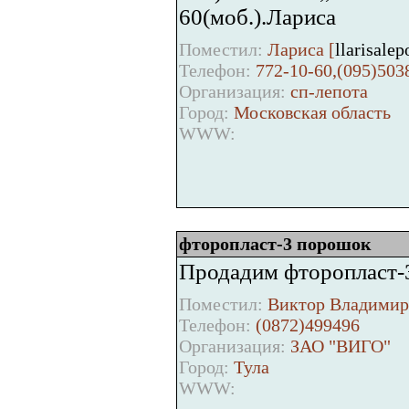
60(моб.).Лариса
Поместил:
Лариса [
llarisale
Телефон:
772-10-60,(095)503
Организация:
сп-лепота
Город:
Московская область
WWW:
фторопласт-3 порошок
Продадим фторопласт-
Поместил:
Виктор Владимир
Телефон:
(0872)499496
Организация:
ЗАО "ВИГО"
Город:
Тула
WWW: