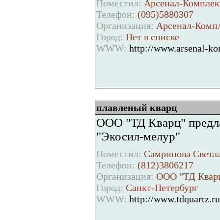
Поместил:
Арсенал-Комплект
Телефон:
(095)5880307
Организация:
Арсенал-Комп
Город:
Нет в списке
WWW:
http://www.arsenal-ko
плавленый кварц
ООО "ТД Кварц" предла
"Экосил-мелур"
Поместил:
Самринова Светла
Телефон:
(812)3806217
Организация:
ООО "ТД Квар
Город:
Санкт-Петербург
WWW:
http://www.tdquartz.ru