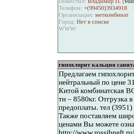
Поместил:
Владимир П. [
vol
Телефон:
+(99450)3934918
Организация:
меткомбинат
Город:
Нет в списке
WWW:
гипохлорит кальция санит
Предлагаем гипохлорит
нейтральный по цене 31
Китой комбинатская ВСЖ
тн – 8580кг. Отгрузка 
предоплаты. тел (3951)
Также поставляем широ
ценами Вы можете озна
http://www.rossibneft.