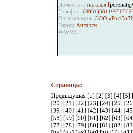
Поместил:
наталья [
perenat@
Телефон:
(3951)56119956502
Организация:
ООО «РосСибН
Город:
Ангарск
WWW:
Страницы:
Предыдущая
[1]
[2]
[3]
[4]
[5]
[20]
[21]
[22]
[23]
[24]
[25]
[2
[39]
[40]
[41]
[42]
[43]
[44]
[4
[58]
[59]
[60]
[61]
[62]
[63]
[6
[77]
[78]
[79]
[80]
[81]
[82]
[8
[96]
[97]
[98]
[99]
[100]
[101]