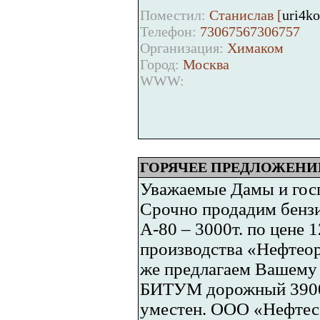
Поместил:
Станислав [
uri4k
Телефон:
73067567306757
Организация:
Химаком
Город:
Москва
WWW:
ГОРЯЧЕЕ ПРЕДЛОЖЕНИ
Уважаемые Дамы и го
Срочно продадим бенз
А-80 – 3000т. по цене 1
производства «Нефтеорг
же предлагаем Вашему
БИТУМ дорожный 3900 
уместен. ООО «Нефтесф