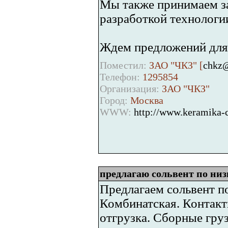
Мы также принимаем за
разработкой технологии
Ждем предложений для 
Поместил:
ЗАО "ЧКЗ" [
chkz@
Телефон:
1295854
Организация:
ЗАО "ЧКЗ"
Город:
Москва
WWW:
http://www.keramika-c
предлагаю сольвент по ни
Предлагаем сольвент по
Комбинатская. Контак
отгрузка. Сборные гру