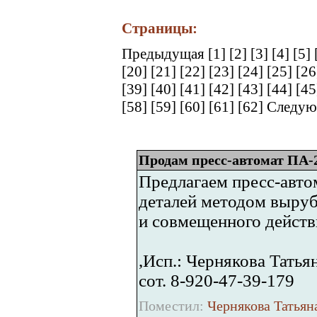
Страницы:
Предыдущая
[1]
[2]
[3]
[4]
[5]
[20]
[21]
[22]
[23]
[24]
[25]
[2
[39]
[40]
[41]
[42]
[43]
[44]
[4
[58]
[59]
[60]
[61]
[62]
Следую
Продам пресс-автомат ПА-
Предлагаем пресс-авто
деталей методом выруб
и совмещенного действ
,Исп.: Чернякова Татьян
сот. 8-920-47-39-179
Поместил:
Чернякова Татьяна