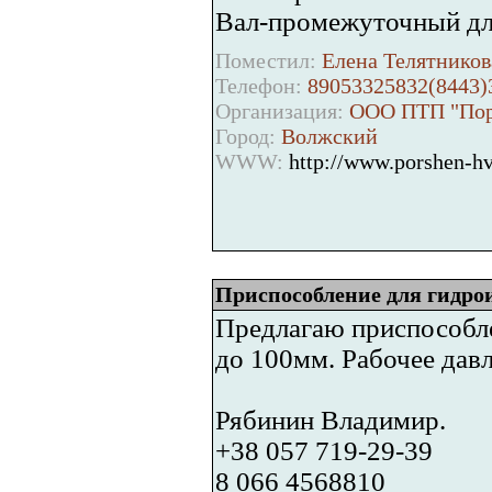
Вал-промежуточный д
Поместил:
Елена Телятников
Телефон:
89053325832(8443)
Организация:
ООО ПТП "Пор
Город:
Волжский
WWW:
http://www.porshen-hv
Приспособление для гидр
Предлагаю приспособле
до 100мм. Рабочее давл
Рябинин Владимир.
+38 057 719-29-39
8 066 4568810