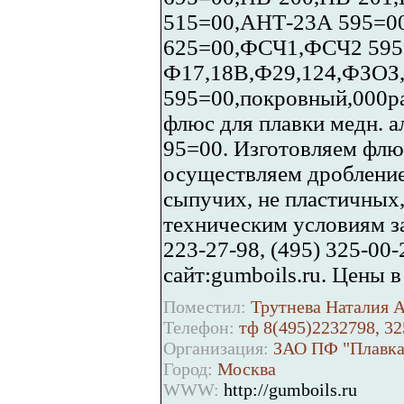
515=00,АНТ-23А 595=0
625=00,ФСЧ1,ФСЧ2 595
Ф17,18В,Ф29,124,ФЗО
595=00,покровный,000
флюс для плавки медн. ал
95=00. Изготовляем флюс
осуществляем дробление,
сыпучих, не пластичных
техническим условиям з
223-27-98, (495) 325-00-
сайт:gumboils.ru. Цены 
Поместил:
Трутнева Наталия А
Телефон:
тф 8(495)2232798, 3
Организация:
ЗАО ПФ "Плавка 
Город:
Москва
WWW:
http://gumboils.ru