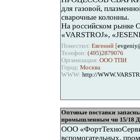
для газовой, плазменно
сварочные колонны.
На российском рынке 
«VARSTROJ», «JESENI
Поместил:
Евгений [
evgeniy
Телефон:
(495)2879076
Организация:
ООО ТПИ
Город:
Москва
WWW:
http://WWW.VARSTR
Оптовые поставки запасны
промышленным чн 15/18 Д6
ООО «ФортТехноСервис
вспомогательных, пром