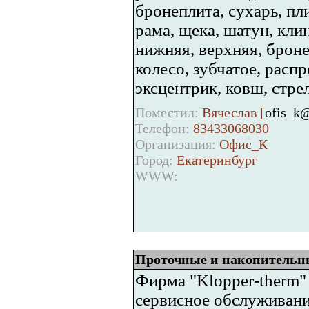
бронеплита, сухарь, пл
рама, щека, шатун, кли
нижняя, верхняя, броне
колесо, зубчатое, распр
эксцентрик, ковш, стрел
Поместил:
Вячеслав [
ofis_k@
Телефон:
83433068030
Организация:
Офис_К
Город:
Екатеринбург
WWW:
Проточные и накопительн
Фирма "Klopper-therm"
сервисное обслуживани