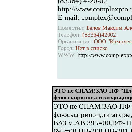
(83364) 4-20-02
http://www.complexpto.
E-mail: complex@compl
Поместил:
Белов Максим Але
Телефон:
(83364)42002
Организация:
ООО "Комплек
Город:
Нет в списке
WWW:
http://www.complexpt
ЭТО не СПАМ!ЗАО ПФ "Плав
флюсы,припои,лигатуры,по
ЭТО не СПАМ!ЗАО ПФ "П
флюсы,припои,лигатур
ВАЗ м.АВ 395=00,ВФ-11
695=00,ПВ-200,ПВ-201,