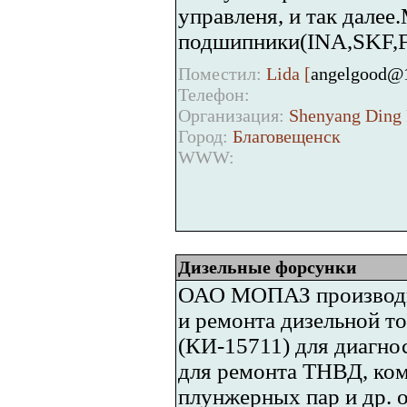
управленя, и так дале
подшипники(INA,SKF,F
Поместил:
Lida [
angelgood@
Телефон:
Организация:
Shenyang Ding 
Город:
Благовещенск
WWW:
Дизельные форсунки
ОАО МОПАЗ производит
и ремонта дизельной т
(КИ-15711) для диагно
для ремонта ТНВД, ко
плунжерных пар и др. 