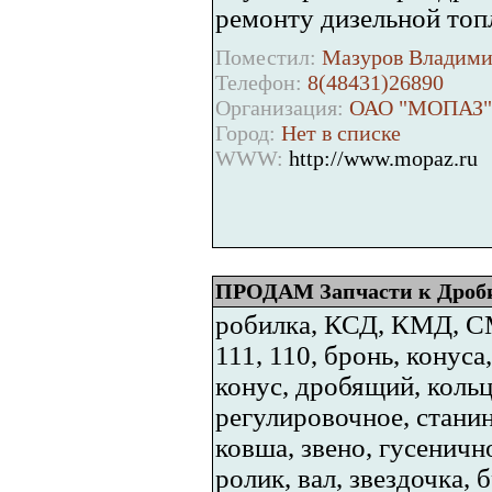
ремонту дизельной топ
Поместил:
Мазуров Владимир
Телефон:
8(48431)26890
Организация:
ОАО "МОПАЗ"
Город:
Нет в списке
WWW:
http://www.mopaz.ru
ПРОДАМ Запчасти к Дроби
робилка, КСД, КМД, СМ
111, 110, бронь, конуса
конус, дробящий, кольц
регулировочное, станин
ковша, звено, гусеничн
ролик, вал, звездочка, 