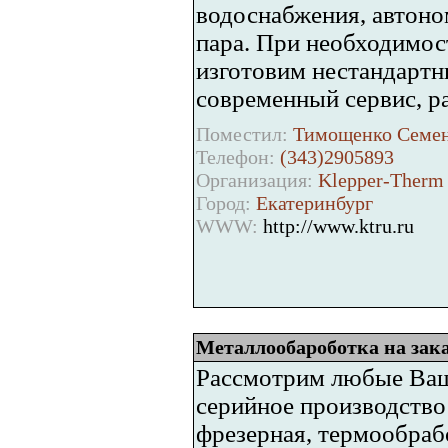
водоснабжения, автоно
пара. При необходимос
изготовим нестандартн
современный сервис, р
Поместил:
Тимощенко Семен
Телефон:
(343)2905893
Организация:
Klepper-Therm
Город:
Екатеринбург
WWW:
http://www.ktru.ru
Металлообароботка на зак
Рассмотрим любые Ваш
серийное производство
фрезерная, термообраб