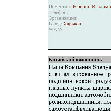
Поместил:
Рябинин Владими
Телефон:
Организация:
Город:
Харьков
WWW:
Китайский подшипник
Наша Компания Shenyan
специализированное пр
подшипниковой продук
главные пункты-шарик
подшипники, автомоби
роликоподшипники, по
самоустанфвливанюшие