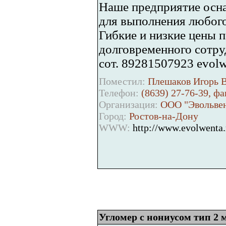
Наше предприятие осн
для выполнения любого 
Гибкие и низкие цены п
долговременного сотру
сот. 89281507923 evol
Поместил:
Плешаков Игорь В
Телефон:
(8639) 27-76-39, фа
Организация:
ООО "Эвольвен
Город:
Ростов-на-Дону
WWW:
http://www.evolwenta.
Угломер с нониусом тип 2 