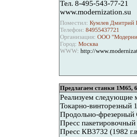
Тел. 8-495-543-77-21
www.modernization.su
Поместил:
Кумлев Дмитрий 
Телефон:
84955437721
Организация:
ООО "Модерни
Город:
Москва
WWW:
http://www.modernizat
Предлагаем станки 1М65, 6
Реализуем следующие 
Токарно-винторезный 1
Продольно-фрезерный 6
Пресс пакетировочный 
Пресс КВ3732 (1982 г.в