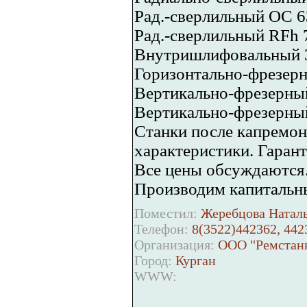
Рад.-сверлильный ОС 6
Рад.-сверлильный RF
Внутришлифовальный
Горизонтально-фрезер
Вертикально-фрезерн
Вертикально-фрезерны
Станки после капремо
характеристики. Гарант
Все цены обсуждаются
Производим капитальны
Поместил:
Жеребцова Наталь
Телефон:
8(3522)442362, 442
Организация:
ООО "Ремстан
Город:
Курган
WWW: