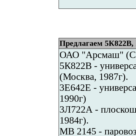
Предлагаем 5К822В, 
ОАО "Арсмаш" (Са
5К822В - универс
(Москва, 1987г).
3Е642Е - универса
1990г)
3Л722А - плоскош
1984г).
МВ 2145 - паров