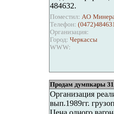
484632.
Поместил:
АО Минера
Телефон:
(0472)48463
Организация:
Город:
Черкассы
WWW:
Продам думпкары 31
Организация реал
вып.1989гг. грузо
Цена одного вагон