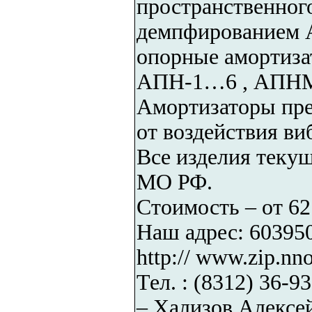
пространственног
демпфированием А
опорные амортиза
АПН-1…6 , АПНМ-
Амортизаторы пре
от воздействия ви
Все изделия текущ
МО РФ.
Стоимость – от 62
Наш адрес: 603950,
http:// www.zip.nn
Тел. : (8312) 36-9
– Хализов Алексе