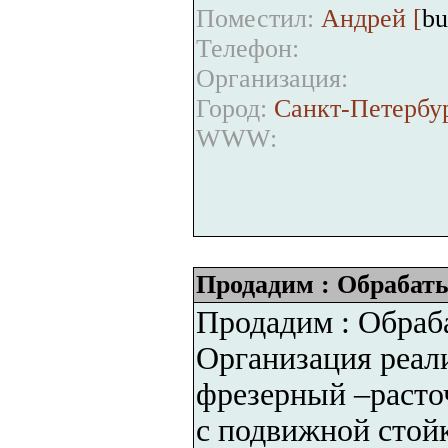
Поместил:
Андрей [
bu
Телефон:
Организация:
Город:
Санкт-Петербу
WWW:
Продадим : Обраба
Продадим : Обра
Организация реал
фрезерный –расто
с подвижной стой