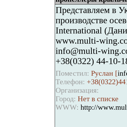
Представляем в У
производстве осев
International (Да
www.multi-wing.c
info@multi-wing.c
+38(0322) 44-10-1
Поместил:
Руслан [
in
Телефон:
+38(0322)44
Организация:
Город:
Нет в списке
WWW:
http://www.mul