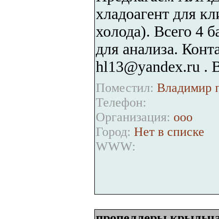
хладоагент для кл
холода). Всего 4 
для анализа. Конт
hl13@yandex.ru .
Поместил:
Владимир п
Телефон:
Организация:
ооо
Город:
Нет в списке
WWW:
пропеллеры крыльч