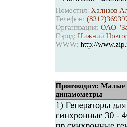
Поместил:
Хализов Ал
Телефон:
(8312)36939
Организация:
ОАО "За
Город:
Нижний Новго
WWW:
http://www.zip.
Производим: Малые Г
динамометры
1) Генераторы для
синхронные 30 - 4
пр.синхронные ген