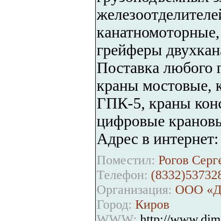
железоотделителе
канатномоторные,
грейферы двухкан
Поставка любого 
краны мостовые, 
ГПК-5, краны конс
цифровые крановы
Адрес в интернет
Поместил:
Рогов Серг
Телефон:
(8332)537328
Организация:
ООО «
Город:
Киров
WWW:
http://www.dim