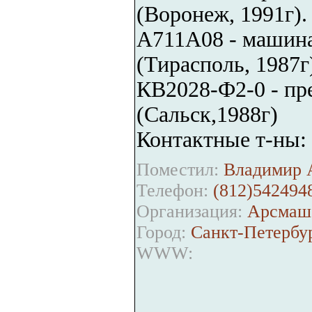
(Воронеж, 1991г).
А711А08 - машина
(Тирасполь, 1987г)
КВ2028-Ф2-0 - пр
(Сальск,1988г)
Контактные т-ны: 
Поместил:
Владимир А
Телефон:
(812)542494
Организация:
Арсмаш
Город:
Санкт-Петербу
WWW: