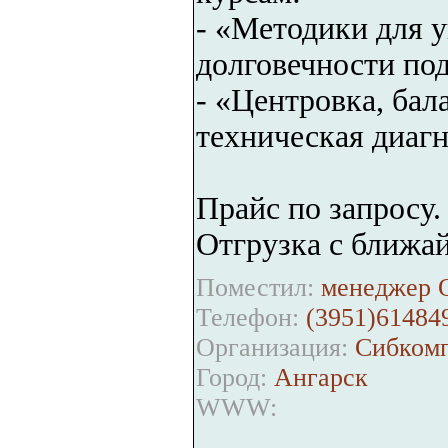
- «Методики для 
долговечности по
- «Центровка, бал
техническая диагн
Прайс по запросу.
Отгрузка с ближай
Поместил:
менеджер 
Телефон:
(3951)61484
Организация:
Сибкомп
Город:
Ангарск
WWW: