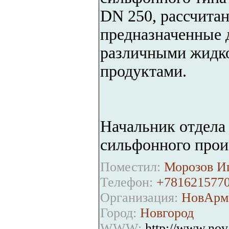
DN 250, рассчитан
предназначенные д
различными жидко
продуктами.
Начальник отдела
сильфонного прои
Поместил:
Морозов Иг
Телефон:
+7816215770
Организация:
НовАрм
Город:
Новгород
WWW:
http://www.nov