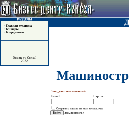
РАЗДЕЛЫ
•
Главная страница
•
Баннеры
•
Координаты
Design by Consul
2022
Машиностро
Вход для пользователей
E-mail:
Пароль:
Сохранить пароль на этом компьютере
Забыли пароль?