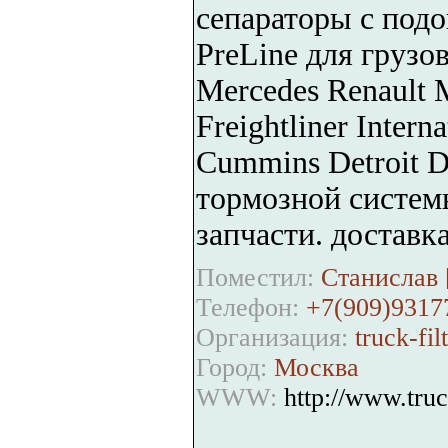
сепараторы с подог
PreLine для грузо
Mercedes Renault 
Freightliner Intern
Cummins Detroit D
тормозной системы
запчасти. доставка 
Поместил:
Станислав 
Телефон:
+7(909)9317
Организация:
truck-fil
Город:
Москва
WWW:
http://www.truck