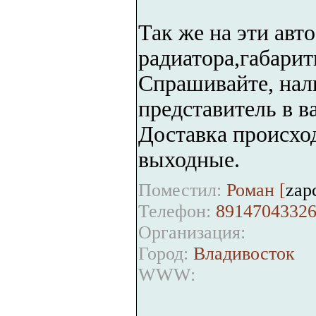
Так же на эти авт
радиатора,габарит
Спрашивайте, нал
представитель в в
Доставка происход
выходные.
Поместил:
Роман [
zap
Телефон:
89147043326
Организация:
Город:
Владивосток
WWW: