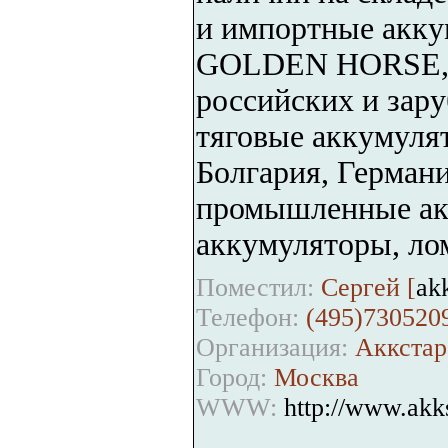
и импортные акк
GOLDEN HORSE, 
российских и зар
тяговые аккумуля
Болгария, Германи
промышленные ак
аккумуляторы, ло
Поместил:
Сергей [
ak
Телефон:
(495)730520
Организация:
Аккстар
Город:
Москва
WWW:
http://www.akks