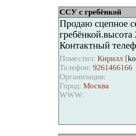
ССУ с гребёнкой
Продаю сцепное с
гребёнкой.высота 
Контактный телефо
Поместил:
Кирилл [
ko
Телефон:
9261466166
Организация:
Город:
Москва
WWW: