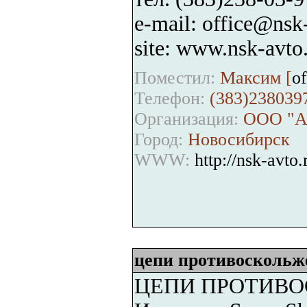
e-mail: office@nsk
site: www.nsk-avto
Поместил:
Максим [
o
Телефон:
(383)238039
Организация:
ООО "А
Город:
Новосибирск
WWW:
http://nsk-avto.
цепи противоскольж
ЦЕПИ ПРОТИВОС