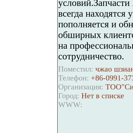
условий.Запчасти
всегда находятся 
пополняется и обн
обширных клиенто
на профессиональ
сотрудничество.
Поместил:
чжао шзиан
Телефон:
+86-0991-37
Организация:
ТОО"Син
Город:
Нет в списке
WWW: