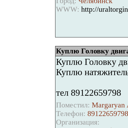
Город:
Челябинск
WWW:
http://uraltorgi
Куплю Головку двига
Куплю Головку дви
Куплю натяжитель 
тел 89122659798
Поместил:
Margaryan 
Телефон:
8912265979
Организация: