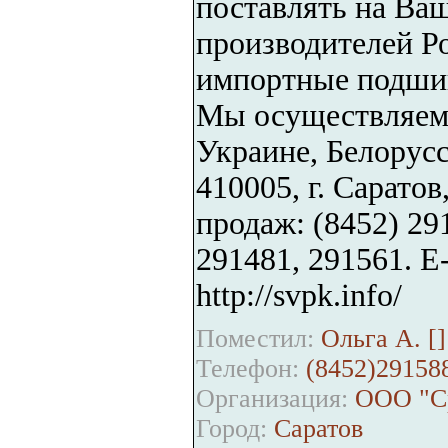
поставлять на Ва
производителей Ро
импортные подшип
Мы осуществляем 
Украине, Белорусс
410005, г. Саратов
продаж: (8452) 29
291481, 291561. E-
http://svpk.info/
Поместил:
Ольга А. [
]
Телефон:
(8452)29158
Организация:
ООО "Ср
Город:
Саратов