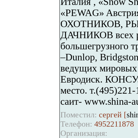
Италия , «Snow Sh
«PEWAG» Aвстри
ОХОТНИКОВ, РЫ
ДАЧНИКОВ всех ра
большегрузного т
–Dunlop, Вridgstone
ведущих мировых 
Евродиск. КОНС
место. т.(495)221-
сaит- www.shina-au
Поместил:
сергей [
shi
Телефон:
4952211878
Организация: