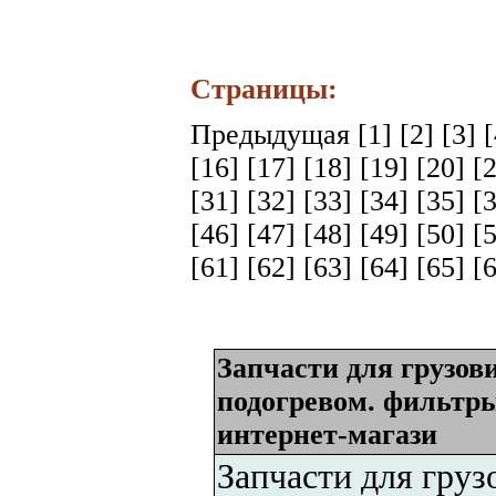
Страницы:
Предыдущая
[1]
[2]
[3]
[16]
[17]
[18]
[19]
[20]
[
[31]
[32]
[33]
[34]
[35]
[
[46]
[47]
[48]
[49]
[50]
[
[61]
[62]
[63]
[64]
[65]
[
Запчасти для грузов
подогревом. фильтр
интернет-магази
Запчасти для гру