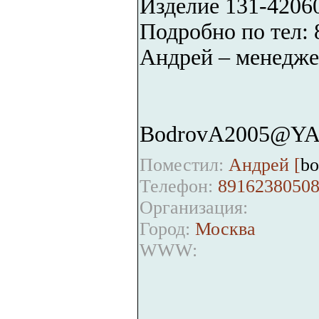
Изделие 131-4206
Подробно по тел: 
Андрей – менедже
BodrovA2005@Y
Поместил:
Андрей [
bo
Телефон:
8916238050
Организация:
Город:
Москва
WWW: