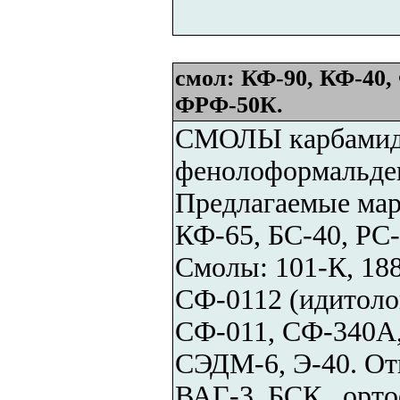
смол: КФ-90, КФ-40,
ФРФ-50К.
СМОЛЫ карбамид
фенолоформальдег
Предлагаемые мар
КФ-65, БС-40, РС
Смолы: 101-К, 188 
СФ-0112 (идитоло
СФ-011, СФ-340А
СЭДМ-6, Э-40. От
ВАГ-3, БСК , орто