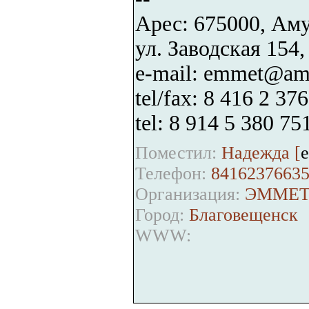
Арес: 675000, Аму
ул. Заводская 154
e-mail: emmet@am
tel/fax: 8 416 2 37
tel: 8 914 5 380 75
Поместил:
Надежда [
Телефон:
8416237663
Организация:
ЭММЕ
Город:
Благовещенск
WWW: