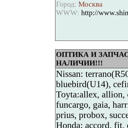
Город:
Москва
WWW:
http://www.shin
ОПТИКА И ЗАПЧАС
НАЛИЧИИ!!!
Nissan: terrano(R
bluebird(U14), cefi
Toyta:allex, allion,
funcargo, gaia, harri
prius, probox, succe
Honda: accord, fit, 