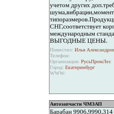
учетом других доп.тре
шума,вибрации,момент
типоразмеров.Продукци
СНГ,соответствует кор
международным станд
ВЫГОДНЫЕ ЦЕНЫ.
Поместил:
Илья Александров
Телефон:
Организация:
РусьПромЛес
Город:
Екатеринбург
WWW:
Автозапчасти ЧМЗАП
Барабан 9906,9990,314