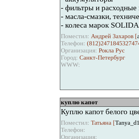
- фильтры и расходные
- масла-смазки, техн
- колеса марок SOLID
Поместил:
Андрей Захаров [
Телефон:
(812)247184532747
Организация:
Рокла Рус
Город:
Санкт-Петербург
WWW:
куплю капот
Куплю капот белого цв
Поместил:
Татьяна [
Tanya_d1
Телефон:
Организация: