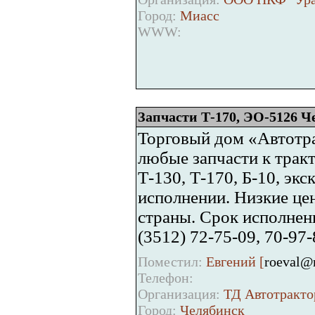
Город:
Миасс
WWW:
Запчасти Т-170, ЭО-5126 Ч
Торговый дом «Автотра
любые запчасти к трак
Т-130, Т-170, Б-10, эк
исполнении. Низкие цен
страны. Срок исполнени
(3512) 72-75-09, 70-97-8
Поместил:
Евгений [
roeval@
Телефон:
Организация:
ТД Автотракто
Город:
Челябинск