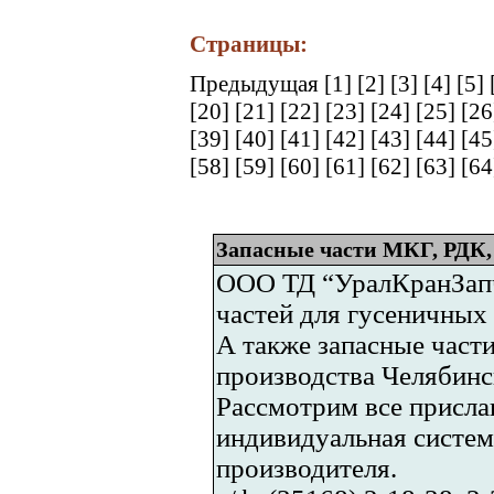
Страницы:
Предыдущая
[1]
[2]
[3]
[4]
[5]
[20]
[21]
[22]
[23]
[24]
[25]
[2
[39]
[40]
[41]
[42]
[43]
[44]
[4
[58]
[59]
[60]
[61]
[62]
[63]
[6
Запасные части МКГ, РДК,
ООО ТД “УралКранЗапч
частей для гусеничных
А также запасные части
производства Челябинс
Рассмотрим все присла
индивидуальная систе
производителя.