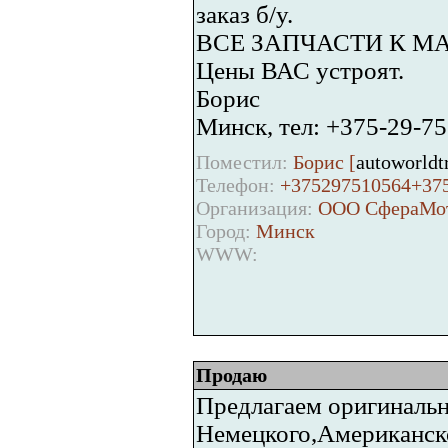
заказ б/у.
ВСЕ ЗАПЧАСТИ К М
Цены ВАС устроят.
Борис
Минск, тел: +375-29-75
Поместил:
Борис [
autoworldt
Телефон:
+375297510564+37
Организация:
ООО СфераМо
Город:
Минск
WWW:
Продаю
Предлагаем оригинальн
Немецкого,Американско