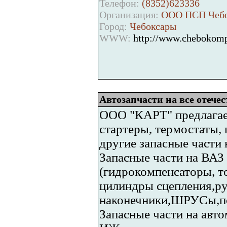
Телефон:
(8352)623336
Организация:
ООО ПСП Чебо
Город:
Чебоксары
WWW:
http://www.chebokomp
Автозапчасти на все отече
ООО "КАРТ" предлагает
стартеры, термостаты, 
другие запасные части 
Запасные части на ВАЗ
(гидрокомпенсаторы, т
цилиндры сцепления,ру
наконечники,ШРУСы,пом
Запасные части на авт