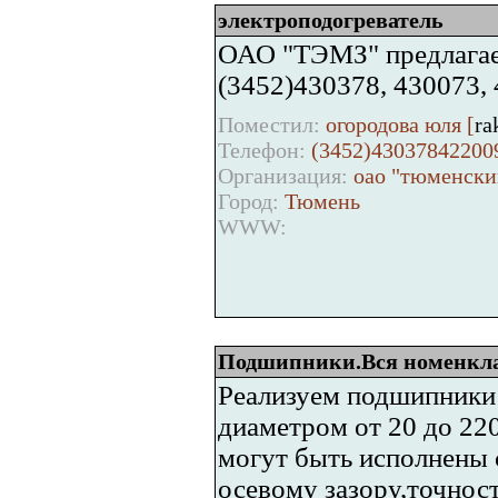
электроподогреватель
ОАО "ТЭМЗ" предлагае
(3452)430378, 430073,
Поместил:
огородова юля [
ra
Телефон:
(3452)43037842200
Организация:
оао "тюменски
Город:
Тюмень
WWW:
Подшипники.Вся номенклат
Реализуем подшипники 
диаметром от 20 до 2
могут быть исполнены 
осевому зазору,точност