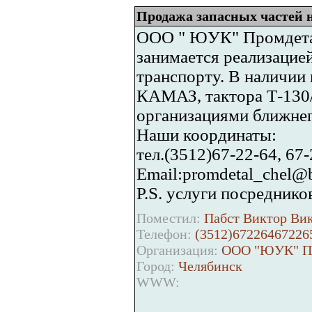
Продажа запасных частей 
ООО " ЮУК" Промдетал
занимается реализацие
транспорту. В наличии
КАМАЗ, тактора Т-130/
организациями ближнег
Наши координаты:
тел.(3512)67-22-64, 67-
Email:promdetal_chel@
P.S. услуги посреднико
Поместил:
Пабст Виктор Вик
Телефон:
(3512)67226467226
Организация:
ООО "ЮУК" Пр
Город:
Челябинск
WWW: