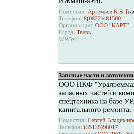
ИЖмаш-авто.
Поместил:
Артемьев К.В. [
ra
Телефон:
8(0822)481500
Организация:
ООО "КАРТ"
Город:
Тверь
WWW:
Запсные части и автотехн
ООО ПКФ "Уралреммаш"
запасных частей и ком
спецтехника на базе У
капитального ремонта.
Поместил:
Сергей Владимиро
Телефон:
(35135)98017
Организация:
ООО ПКФ "Ура