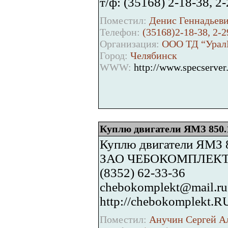
т/ф: (35168) 2-18-38, 2-
Поместил:
Денис Геннадьеви
Телефон:
(35168)2-18-38, 2-2
Организация:
ООО ТД “УралК
Город:
Челябинск
WWW:
http://www.specserver
Куплю двигатели ЯМЗ 850.
Куплю двигатели ЯМЗ 
ЗАО ЧЕБОКОМПЛЕК
(8352) 62-33-36
chebokomplekt@mail.ru
http://chebokomplekt.R
Поместил:
Анучин Сергей Ал