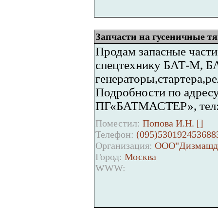
Запчасти на гусеничные тя
Продам запасные части
спецтехнику БАТ-М, БА
генераторы,стартера,ре
Подробности по адресу 
ПГ«БАТМАСТЕР», тел:(0
Поместил:
Попова И.Н. [
]
Телефон:
(095)530192453688
Организация:
ООО"Дизмашде
Город:
Москва
WWW: