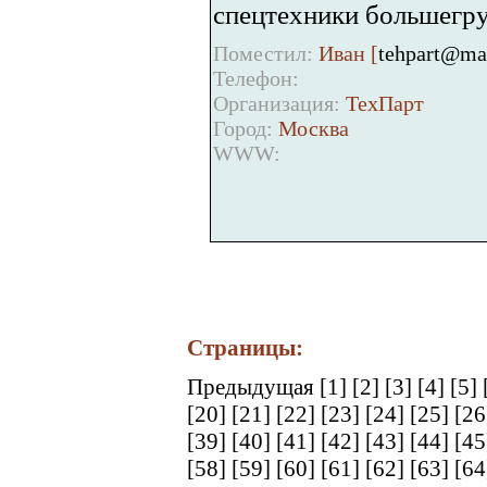
спецтехники большегру
Поместил:
Иван [
tehpart@mai
Телефон:
Организация:
ТехПарт
Город:
Москва
WWW:
Страницы:
Предыдущая
[1]
[2]
[3]
[4]
[5]
[20]
[21]
[22]
[23]
[24]
[25]
[2
[39]
[40]
[41]
[42]
[43]
[44]
[4
[58]
[59]
[60]
[61]
[62]
[63]
[6