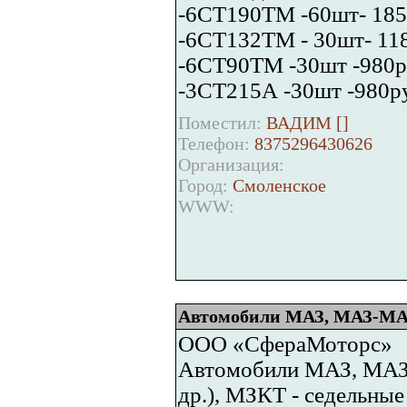
-6СТ190ТМ -60шт- 185
-6СТ132ТМ - 30шт- 11
-6СТ90ТМ -30шт -980р
-3СТ215А -30шт -980р
Поместил:
ВАДИМ [
]
Телефон:
8375296430626
Организация:
Город:
Смоленское
WWW:
Автомобили МАЗ, МАЗ-МА
ООО «СфераМоторс»
Автомобили МАЗ, МАЗ
др.), МЗКТ - седельные 