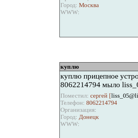
Город:
Москва
WWW:
куплю
куплю прицепное устро
8062214794 мыло liss_0
Поместил:
сергей [
liss_05@li
Телефон:
8062214794
Организация:
Город:
Донецк
WWW: